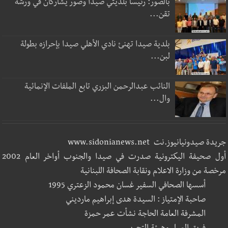
بالصور: رئيسا بلديتي صيدا وصور يشاركان في ورشة
تقن...
بلدية صيدا تهنئ نادي الأهلي صيدا بإحرازه بطولة
لبن...
النائب عبدالرحمن البزري تابع الملفات الإنمائية
وال...
جريدة صيدونيانيوز.نت www.sidonianews.net
أول صحيفة اليكترونية صدرت في صيدا والجنوب أواخر العام 2002
مرخصة من وزارة الاعلام ونقابة الصحافة اللبنانية
أسسها الصحافي السفير غسان محمود الزعتري 1995
صاحبة الإمتياز : السيدة هدى إبراهيم مارديني
المشرفة العامة الحاجة نشأت عمر حمزة