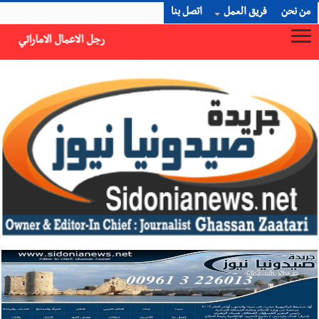
من نحن
فريق العمل
اتصل بنا
رجل الاعمال الاماراتي خلف الحبتور : 112 شهيداً شُيّعوا في ‫غزة‬ بعد أن بقوا تحت الأنقاض منذ عام 2023: أيُعقل أن يبقى الشعب الفلسطيني يعيش كل هذا الألم؟ وإلى متى تستمر هذه المعاناة التي تمزق القلوب والضمائر؟
×