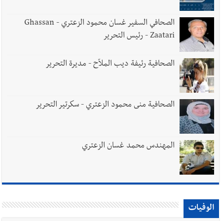
يبقى الشعب الفلسطيني يعيش كل هذا الألم؟ وإلى متى تستمر هذه
المعاناة التي تمزق القلوب والضمائر؟
الصحافي السفير غسان محمود الزعتري - Ghassan
Zaatari - رئيس التحرير
أخبار العالم
الرئيس الأميركي ترامب يحذّر إيران من ضربة قوية...
وإعلام إيراني: الاتّفاق مع عُمان مؤجّل ما دامت التهديدات مستمرّة
الصحافية رئيفة ديب الملاّح - مديرة التحرير
الصحافية منى محمود الزعتري - سكرتير التحرير
المهندس محمد غسان الزعتري
الوفيات