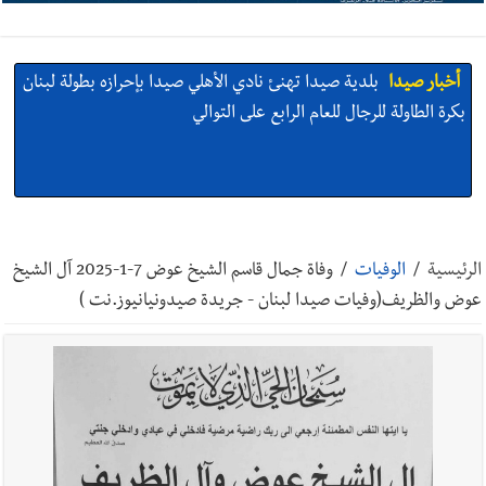
أخبار صيدا
بلدية صيدا تهنئ نادي الأهلي صيدا بإحرازه بطولة لبنان
بكرة الطاولة للرجال للعام الرابع على التوالي
أخبار صيدا
بالصور: رئيسا بلديتي صيدا وصور يشاركان في ورشة
تقنية حول الحد من النفايات البحرية وشباك الصيد المهملة
الرئيسية
/
الوفيات
/
وفاة جمال قاسم الشيخ عوض 7-1-2025 آل الشيخ
عوض والظريف(وفيات صيدا لبنان - جريدة صيدونيانيوز.نت )
أخبار صيدا
عمر مرجان يتصل برئيس النادي الرياضي مهنئا بإحراز
البطولة
أخبار صيدا
مؤسسة مياه لبنان الجنوبي : انخفاض التغذية بالمياه