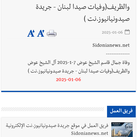
والظريف(وفيات صيدا لبنان - جريدة
أخبار لبنان
إنفجار مرفأ أم إنفجار دولة؟... كيف نحمي لبنان؟
صيدونيانيوز.نت )
2025-01-06
Sidonianews.net
أخبار لبنان
راتب النائب من 3 آلاف إلى 5 آلاف دولار شهرياً...
-------------
فكيف أقرّت الزيادة؟
وفاة جمال قاسم الشيخ عوض 7-1-2025 آل الشيخ عوض
والظريف(وفيات صيدا لبنان - جريدة صيدونيانيوز.نت )
2025-01-06
أخبار لبنان
مواجهة مؤجّلة لنزاع طويل
فريق العمل
العالم العربي
رجل الاعمال الاماراتي خلف الحبتور : 112 شهيداً
فريق العمل في موقع جريدة صيدونيانيوز.نت الإلكترونية
شُيّعوا في ‫غزة‬ بعد أن بقوا تحت الأنقاض منذ عام 2023: أيُعقل أن
Sidonianews.net