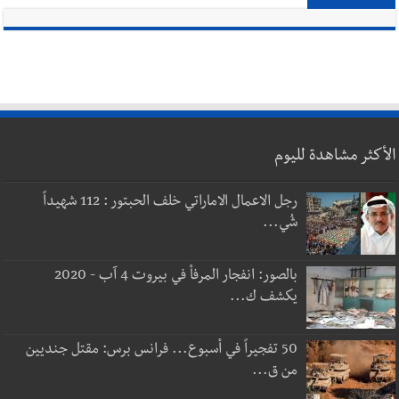
الأكثر مشاهدة لليوم
رجل الاعمال الاماراتي خلف الحبتور : 112 شهيداً
شُي...
بالصور: انفجار المرفأ في بيروت 4 آب - 2020
يكشف ك...
50 تفجيراً في أسبوع... فرانس برس: مقتل جنديين
من ق...