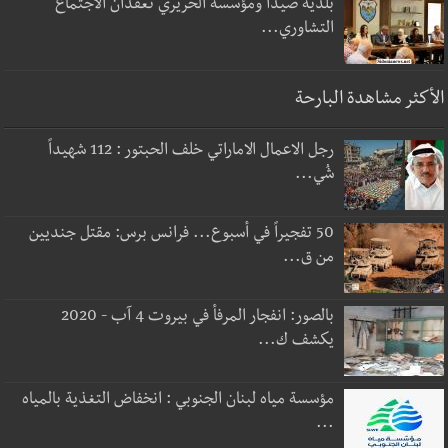
بلدية صيدا ومؤسسة الحريري تعقدان الاجتماع
التشاوري...
الأكثر مشاهدة البارحة
رجل الاعمال الاماراتي خلف الحبتور : 112 شهيداً
شُي...
50 تفجيراً في أسبوع... فرانس برس: مقتل جنديين
من ق...
بالصور: انفجار المرفأ في بيروت 4 آب - 2020
يكشف ك...
مؤسسة مياه لبنان الجنوبي : انخفاض التغذية بالمياه
...