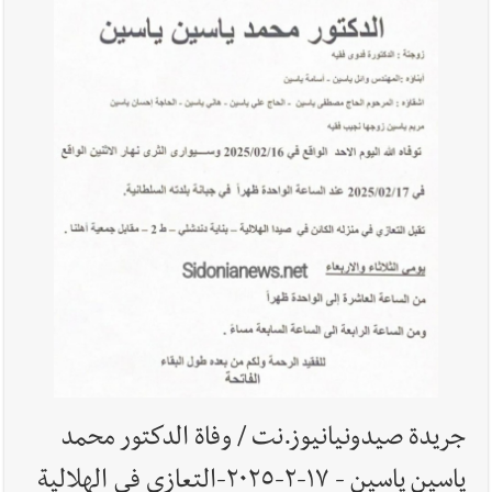
أخبار صيدا
عمر مرجان يطلق أكاديمية نادي الحرية لكرة القدم
أخبار لبنان
قائد الجيش اللبناني العماد رودولف هيكل استقبل
النائب أكرم شهيب الذي شدد على ضرورة التفاف جميع اللبنانيين
حول الجيش في هذه المرحلة الدقيقة
أخبار لبنان
مؤسسة مياه لبنان الجنوبي : جيش العدوالاسرائيلي
يستهدف فرق المؤسسة أثناء عملهم في عيتا الجبل
جريدة صيدونيانيوز.نت / وفاة الدكتور محمد
أخبار لبنان
بهية الحريري تقدم بإسم الرئيس سعد الحريري التعازي
ياسين ياسين - ١٧-٢-٢٠٢٥-التعازي في الهلالية