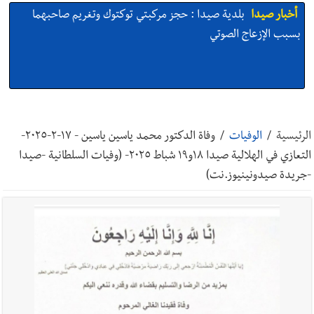
أخبار صيدا
بلدية صيدا : حجز مركبتي توكتوك وتغريم صاحبهما
بسبب الإزعاج الصوتي
أخبار صيدا
We are hiring in Saida - Apply now before 14
august ...مطلوب موظفة للعمل في الأكاديمية الدولية لبناء
الرئيسية
/
الوفيات
/
وفاة الدكتور محمد ياسين ياسين - ١٧-٢-٢٠٢٥-
القدرات -صيدا
التعازي في الهلالية صيدا ١٨و١٩ شباط ٢٠٢٥- (وفيات السلطانية -صيدا
-جريدة صيدونينيوز.نت)
أخبار صيدا
بلدية صيدا ومؤسسة الحريري تعقدان الاجتماع
التشاوري الأول للمرصد الحضري
أخبار صيدا
بالصور : بلدية صيدا تستقبل السيد محمد زيدان:
استعراض شامل لمشاريع وتأكيدٌ على حماية القيمة التراثية للمدينة
القديمة