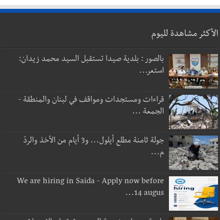
الأكثر مشاهدة لليوم
بالصور : بلدية صيدا تستقبل السيد محمد زيدان:
استعر...
قراءات ومستجدات ومواقف في لبنان والمنطقة -
الجمعة ...
جولة ثامنة مطلع أيلول... و3 أيام من الأخذ والردّ
م...
We are hiring in Saida - Apply now before
14 augus...