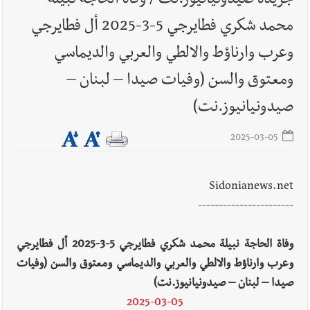
جريدة صيدونيانيوز.نت / وفاة الحاجة نبيلة
أخبار لبنان
مواجهة مؤجّلة لنزاع طويل
محمد شكري فطايرجي 5-3-2025 أل فطايرجي
وعرب وارناؤط والالطي والعربي والديماسي
ومعتوق والسن (وفيات صيدا – لبنان –
صيدونيانيوز.نت)
أخبار لبنان
اجتماعات روما : هذا ما أكدته مصادر مواكبة
للمفاوضات ... أيّ نتائج حاسمة؟
2025-03-05
Sidonianews.net
العالم العربي
رجل الاعمال الاماراتي خلف الحبتور : 112 شهيداً
-----------------------
شُيّعوا في ‫غزة‬ بعد أن بقوا تحت الأنقاض منذ عام 2023: أيُعقل أن
يبقى الشعب الفلسطيني يعيش كل هذا الألم؟ وإلى متى تستمر هذه
وفاة الحاجة نبيلة محمد شكري فطايرجي 5-3-2025 أل فطايرجي
المعاناة التي تمزق القلوب والضمائر؟
وعرب وارناؤط والالطي والعربي والديماسي ومعتوق والسن (وفيات
أخبار العالم
الرئيس الأميركي ترامب يحذّر إيران من ضربة قوية...
صيدا – لبنان – صيدونيانيوز.نت)
وإعلام إيراني: الاتّفاق مع عُمان مؤجّل ما دامت التهديدات مستمرّة
2025-03-05