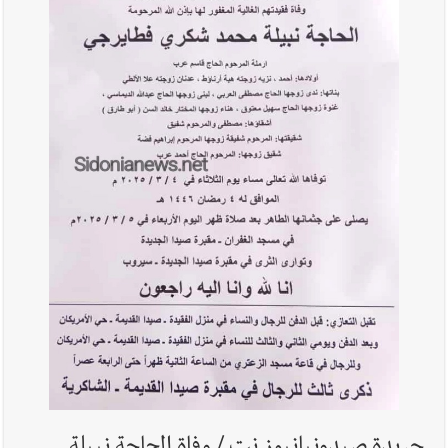
بدعوة من بلديتها الخميس ٦-٨-٢٠٢٦ مع الفنان المميز أدهم شلهوب
وبرنامج حافل وسهرات ممتعة...شاركونا الفرحة
أخبار لبنان
الطقس غدا صيفي معتاد والحرارة ضمن معدلاتها
الموسمية
أخبار لبنان
إنفجار مرفأ أم إنفجار دولة؟... كيف نحمي لبنان؟
أخبار لبنان
راتب النائب من 3 آلاف إلى 5 آلاف دولار شهرياً...
فكيف أقرّت الزيادة؟