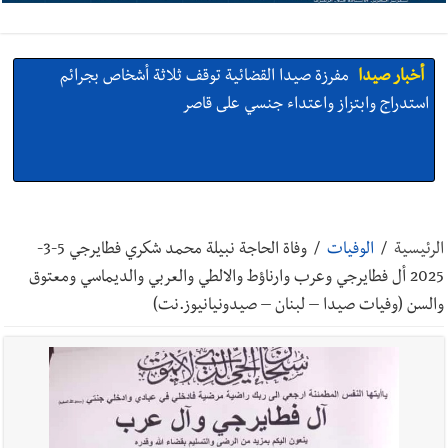
أخبار صيدا
مفرزة صيدا القضائية توقف ثلاثة أشخاص بجرائم
استدراج وابتزاز واعتداء جنسي على قاصر
أخبار صيدا
مرفأ صيدا.. إمكانيات كبيرة وعائدات ضخمة في واقع
مأزوم!
الرئيسية
/
الوفيات
/
وفاة الحاجة نبيلة محمد شكري فطايرجي 5-3-
2025 أل فطايرجي وعرب وارناؤط والالطي والعربي والديماسي ومعتوق
والسن (وفيات صيدا – لبنان – صيدونيانيوز.نت)
أخبار صيدا
المهندس محمد دندشلي : صيدا 2027 : فلنجعلها قصة
يرويها لبنان تؤسس للمستقبل لا سنة نحتفل بها ثم نطويها
أخبار صيدا
طنبوريت -قضاء صيدا تفتتح مهرجاناتها الصيفية