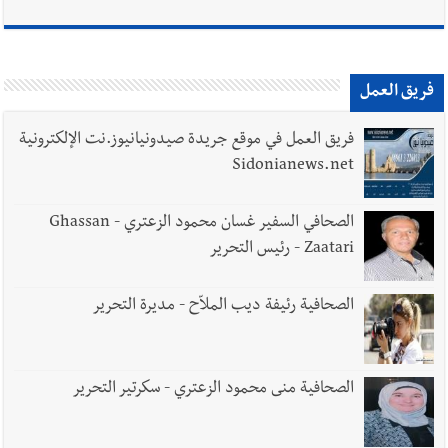
أخبار صيدا
مؤسسة مياه لبنان الجنوبي : انخفاض التغذية بالمياه
فريق العمل
في صيدا نتيجة الانقطاع المتكرر لخط الخدمات الكهربائي
فريق العمل في موقع جريدة صيدونيانيوز.نت الإلكترونية
Sidonianews.net
الصحافي السفير غسان محمود الزعتري - Ghassan
Zaatari - رئيس التحرير
الصحافية رئيفة ديب الملاّح - مديرة التحرير
الصحافية منى محمود الزعتري - سكرتير التحرير