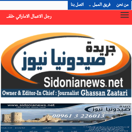
من نحن
فريق العمل
اتصل بنا
رجل الاعمال الاماراتي خلف الحبتور : 112 شهيداً شُيّعوا في ‫غزة‬ بعد أن بقوا تحت الأنقاض منذ عام 2023: أيُعقل أن يبقى الشعب الفلسطيني يعيش كل هذا الألم؟ وإلى متى تستمر هذه المعاناة التي تمزق القلوب والضمائر؟
×