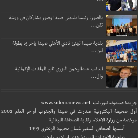
ا...
بالصور: رئيسا بلديتي صيدا وصور يشاركان في ورشة
تقن...
بلدية صيدا تهنئ نادي الأهلي صيدا بإحرازه بطولة
لبن...
النائب عبدالرحمن البزري تابع الملفات الإنمائية
وال...
جريدة صيدونيانيوز.نت www.sidonianews.net
أول صحيفة اليكترونية صدرت في صيدا والجنوب أواخر العام 2002
مرخصة من وزارة الاعلام ونقابة الصحافة اللبنانية
أسسها الصحافي السفير غسان محمود الزعتري 1995
صاحبة الإمتياز : السيدة هدى إبراهيم مارديني