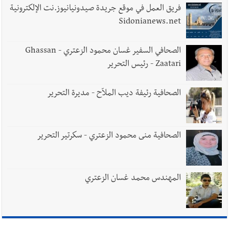
يبقى الشعب الفلسطيني يعيش كل هذا الألم؟ وإلى متى تستمر هذه
فريق العمل في موقع جريدة صيدونيانيوز.نت الإلكترونية
المعاناة التي تمزق القلوب والضمائر؟
Sidonianews.net
أخبار العالم
الرئيس الأميركي ترامب يحذّر إيران من ضربة قوية...
الصحافي السفير غسان محمود الزعتري - Ghassan
وإعلام إيراني: الاتّفاق مع عُمان مؤجّل ما دامت التهديدات مستمرّة
Zaatari - رئيس التحرير
الصحافية رئيفة ديب الملاّح - مديرة التحرير
الصحافية منى محمود الزعتري - سكرتير التحرير
المهندس محمد غسان الزعتري