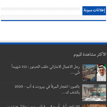
إعلانات مبوبة
الأكثر مشاهدة لليوم
رجل الاعمال الاماراتي خلف الحبتور : 112 شهيداً
شُي...
بالصور: انفجار المرفأ في بيروت 4 آب - 2020
يكشف ك...
50 تفجيراً في أسبوع... فرانس برس: مقتل جنديين