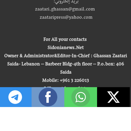
بريد إلكتروني:
zaatari.ghassan@gmail.com
zaataripress@yahoo.com
For All your contacts
Sidonianews.Net
Owner & Administrator&Editor-In-Chief : Ghassan Zaatari
Saida- Lebanon – Barbeer Bldg-4th floor – P.o.box: 406
Saida
Mobile: +961 3 226013
Office: +961 7 726007
Email:
zaatari.ghassan@gmail.com
zaataripress@yahoo.com
[ المشاهدة : 255,257,654 ]