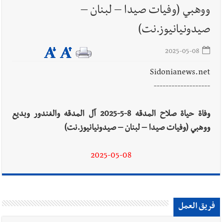
ووهبي (وفيات صيدا – لبنان –
أخبار لبنان
إنفجار مرفأ أم إنفجار دولة؟... كيف نحمي لبنان؟
صيدونيانيوز.نت)
2025-05-08
Sidonianews.net
أخبار لبنان
راتب النائب من 3 آلاف إلى 5 آلاف دولار شهرياً...
-------------------
فكيف أقرّت الزيادة؟
وفاة حياة صلاح المدقه 8-5-2025 آل المدقه والغندور وبديع
ووهبي (وفيات صيدا – لبنان – صيدونيانيوز.نت)
أخبار لبنان
مواجهة مؤجّلة لنزاع طويل
2025-05-08
العالم العربي
رجل الاعمال الاماراتي خلف الحبتور : 112 شهيداً
فريق العمل
شُيّعوا في ‫غزة‬ بعد أن بقوا تحت الأنقاض منذ عام 2023: أيُعقل أن