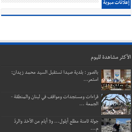
إعلانات مبوبة
الأكثر مشاهدة لليوم
بالصور : بلدية صيدا تستقبل السيد محمد زيدان:
استعر...
قراءات ومستجدات ومواقف في لبنان والمنطقة -
الجمعة ...
جولة ثامنة مطلع أيلول... و3 أيام من الأخذ والردّ
م...