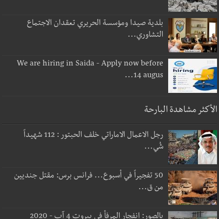
بلدية صيدا ومؤسسة الحريري تعقدان الاجتماع
التشاوري...
We are hiring in Saida - Apply now before
14 augus...
الأكثر مشاهدة البارحة
رجل الاعمال الاماراتي خلف الحبتور : 112 شهيداً
شُي...
50 تفجيراً في أسبوع... فرانس برس: مقتل جنديين
من ق...
بالصور: انفجار المرفأ في بيروت 4 آب - 2020