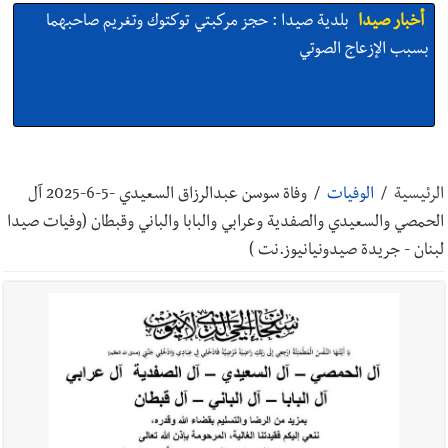
أخبار صيدا
بلدية صيدا : حجز مركبتي توكتوك وتغريم صاحبهما
بسبب الإزعاج الصوتي
أخبار صيدا
We are hiring in Saida - Apply now before 14
august ...مطلوب موظفة للعمل في الأكاديمية الدولية لبناء
الرئيسية
/
الوفيات
/
وفاة سوسن عبدالرزاق السعيدي -5-6-2025 آل
القدرات -صيدا
الحمصي والسعيدي والصفدية وعرابي والبابا والباني وقبطان (وفيات صيدا
لبنان - جريدة صيدونيانيوز.نت )
أخبار صيدا
بلدية صيدا ومؤسسة الحريري تعقدان الاجتماع
التشاوري الأول للمرصد الحضري
أخبار صيدا
بالصور : بلدية صيدا تستقبل السيد محمد زيدان:
استعراض شامل لمشاريع وتأكيدٌ على حماية القيمة التراثية للمدينة
القديمة