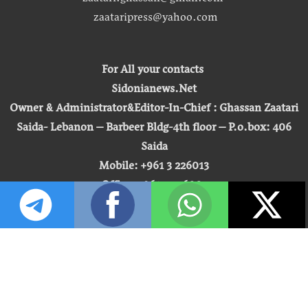
zaatari.ghassan@gmail.com
zaataripress@yahoo.com
For All your contacts
Sidonianews.Net
Owner & Administrator&Editor-In-Chief : Ghassan Zaatari
Saida- Lebanon – Barbeer Bldg-4th floor – P.o.box: 406
Saida
Mobile: +961 3 226013
Office: +961 7 726007
Email:
zaatari.ghassan@gmail.com
zaataripress@yahoo.com
[ المشاهدة : 255,373,899 ]
حق النشر © 2026 | صيدونيا نيوز |
تطوير شركة التكنولوجيا المفتوحة