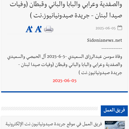
بوفاة الراحل ميشال معلولي
والصفدية وعرابي والبابا والباني وقبطان (وفيات
صيدا لبنان - جريدة صيدونيانيوز.نت )
2025-06-05
أخبار لبنان
الجيش اللبناني : إصابة أحد العسكريين بجروح طفيفة
نتيجة استهداف إسرائيلي معادٍ لجرافة للجيش في بلدة المنصوري -
Sidonianews.net
صور
------------
وفاة سوسن عبدالرزاق السعيدي -5-6-2025 آل الحمصي والسعيدي
أخبار لبنان
مسيّرة أسرائيلية القت قنبلة صوتية باتجاه جرافة للجيش
والصفدية وعرابي والبابا والباني وقبطان (وفيات صيدا لبنان -
اللبناني خلال عملها في المنصوري ومعلومات أولية عن اصابة أحد
جريدة صيدونيانيوز.نت )
العسكريين
2025-06-05
العالم العربي
رجل الاعمال الاماراتي خلف الحبتور : 112 شهيداً
شُيّعوا في ‫غزة‬ بعد أن بقوا تحت الأنقاض منذ عام 2023: أيُعقل أن
فريق العمل
يبقى الشعب الفلسطيني يعيش كل هذا الألم؟ وإلى متى تستمر هذه
المعاناة التي تمزق القلوب والضمائر؟
فريق العمل في موقع جريدة صيدونيانيوز.نت الإلكترونية