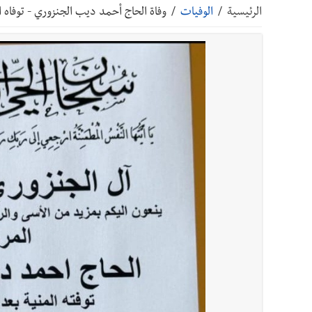
الرئيسية
/
الوفيات
/
وفاة الحاج أحمد ديب الجنزوري - توفاه الله في الديار المقد
أخبار صيدا
بلدية صيدا تهنئ نادي الأهلي صيدا بإحرازه بطو
أخبار صيدا
بلدية صيدا تهنئ نادي الأهلي صيدا بإحرازه بطو
أخبار صيدا
بالصور: رئيسا بلديتي صيدا وصور يشاركان ف
أخبار لبنان
الجيش اللبناني : إصابة أحد العسكريين بجر
أخبار لبنان
مسيّرة أسرائيلية القت قنبلة صوتية باتجاه 
أخبار لبنان
بسام طليس : نرفض فرض ضريبة جديدة على ال
أخبار لبنان
الرئيس بري يدعو الى جلسة عامة في 11 و12 الحالي