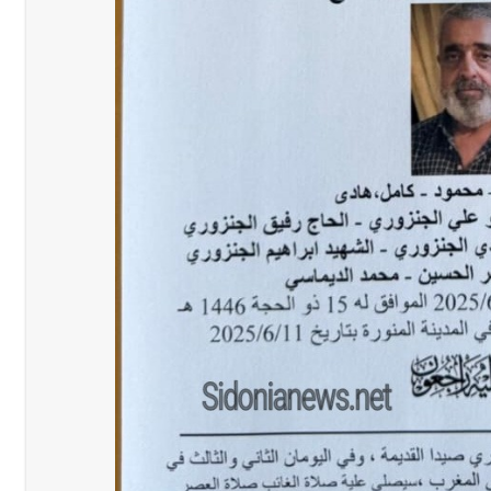
شل في جبل لبنان
رجل الاعمال الاماراتي خلف الح‫‬