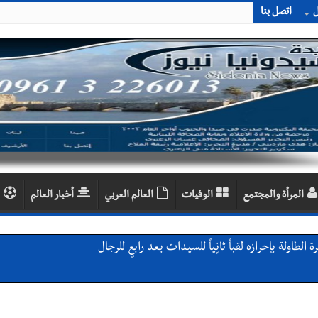
ل
اتصل بنا
المرأة والمجتمع
الوفيات
العالم العربي
أخبار العالم
طاولة بإحرازه لقباً ثانٍياً للسيدات بعد رابعٍ للرجال
 معطي وغسان دالي بلطه في الذكرى الرابعة والعشرين لغياب مصطفى معروف