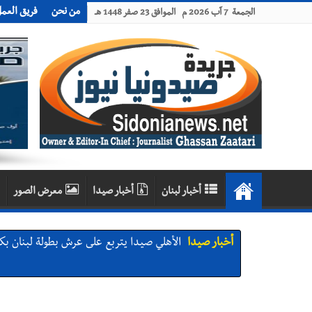
من نحن
فريق العم
الجمعة 7 آب 2026 م الموافق 23 صفر 1448 هـ
أخبار لبنان
أخبار صيدا
معرض الصور
أخبار صيدا
الأهلي صيدا يتربع على عرش بطولة لبنان بكرة ال
أخبار صيدا
بالصور : النائب أسامة سعد يسستقبل عامر
تعارف