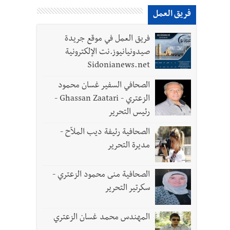
فريق العمل
فريق العمل في موقع جريدة
صيدونيانيوز.نت الإلكترونية
Sidonianews.net
الصحافي السفير غسان محمود
الزعتري - Ghassan Zaatari -
رئيس التحرير
- صور
الصحافية رئيفة ديب الملاّح -
مديرة التحرير
د العسكريين
الصحافية منى محمود الزعتري -
واطنين
سكرتير التحرير
المهندس محمد غسان الزعتري