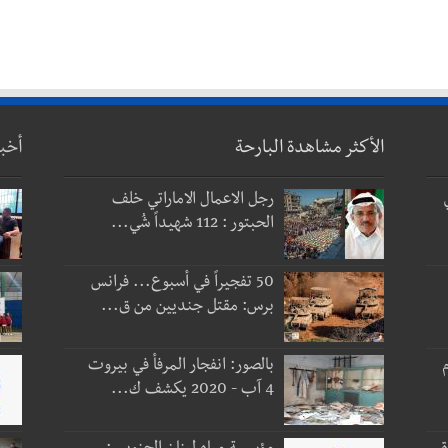
الأكثر مشاهدة البارحة
أخب
رجل الاعمال الاماراتي خلف
الحبتور : 112 شهيداً شُي...
50 تفجيراً في أسبوع... فرانس
برس: مقتل جنديين من ق...
 و3 أيام
بالصور: انفجار المرفأ في بيروت
4 آب - 2020 يكشف ك...