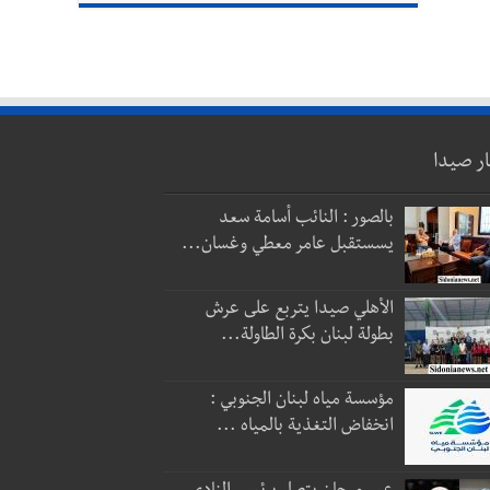
ار صيدا
بالصور : النائب أسامة سعد
يسستقبل عامر معطي وغسان...
الأهلي صيدا يتربع على عرش
بطولة لبنان بكرة الطاولة...
مؤسسة مياه لبنان الجنوبي :
انخفاض التغذية بالمياه ...