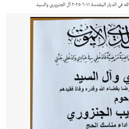
سة ١١-٦-٢٠٢٥ آل الجنزوري والسيد
لة لبنان بكرة الطاولة للرجال للعام الرابع على التوالي
لة لبنان بكرة الطاولة للرجال للعام الرابع على التوالي
ي ورشة تقنية حول الحد من النفايات البحرية وشباك الصيد المهملة
وح طفيفة نتيجة استهداف إسرائيلي معادٍ لجرافة للجيش في بلدة المنصوري 
جرافة للجيش اللبناني خلال عملها في المنصوري ومعلومات أولية عن اصابة أح
محروقات تحت شعار حماية البيئة والأولوية اليوم للتخفيف من معاناة الم