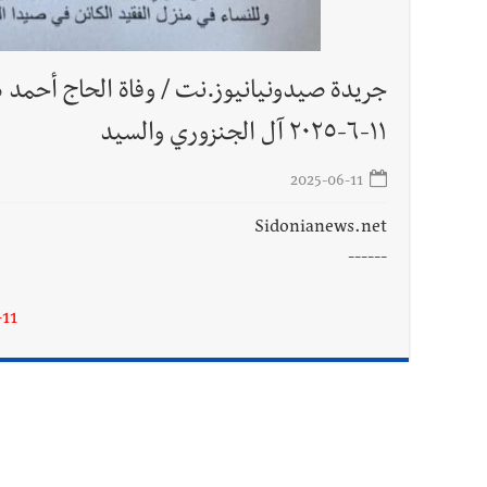
جريدة صيدونيانيوز.نت / وفاة الحاج أحمد دي
١١-٦-٢٠٢٥ آل الجنزوري والسيد
2025-06-11
Sidonianews.net
------
11