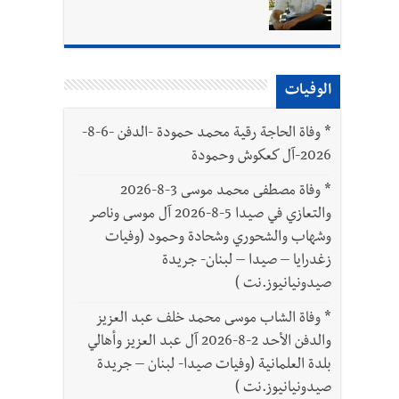
الوفيات
بتور : 112 شهيداً شُيّعوا في غزة بعد أن بقوا تحت الأنقاض منذ عام 2023: أيُعقل أن يبقى الشعب الفلسطيني يعيش كل هذا الألم؟ وإلى متى
*
وفاة الحاجة رقية محمد حمودة -الدفن -6-8-
2026-آل كعكوش وحمودة
*
وفاة مصطفى محمد موسى 3-8-2026
والتعازي في صيدا 5-8-2026 آل موسى وناصر
وشهاب والشحوري وشحادة وحمود (وفيات
زغدرايا – صيدا – لبنان- جريدة
صيدونيانيوز.نت )
*
وفاة الشاب موسى محمد خلف عبد العزيز
والدفن الأحد 2-8-2026 آل عبد العزيز وأهالي
بلدة العلمانية (وفيات صيدا- لبنان – جريدة
صيدونيانيوز.نت )