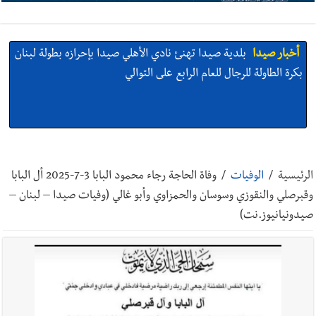
أخبار صيدا
بلدية صيدا تهنئ نادي الأهلي صيدا بإحرازه بطولة لبنان
بكرة الطاولة للرجال للعام الرابع على التوالي
أخبار صيدا
بالصور: رئيسا بلديتي صيدا وصور يشاركان في ورشة
تقنية حول الحد من النفايات البحرية وشباك الصيد المهملة
الرئيسية
/
الوفيات
/
وفاة الحاجة رجاء محمود البابا 3-7-2025 أل البابا
وقبرصلي والنقوزي وسوسان والحمزاوي وأبو غالي (وفيات صيدا – لبنان –
صيدونيانيوز.نت)
أخبار صيدا
عمر مرجان يتصل برئيس النادي الرياضي مهنئا بإحراز
البطولة
أخبار صيدا
مؤسسة مياه لبنان الجنوبي : انخفاض التغذية بالمياه