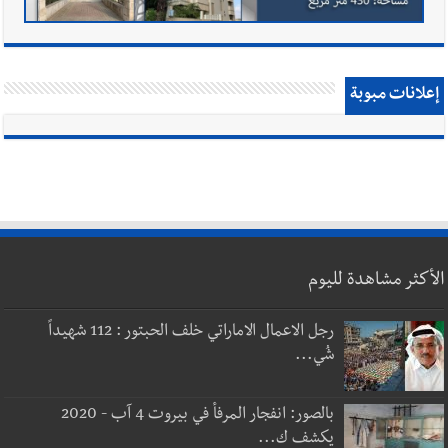
إعلانات مبوبة
الأكثر مشاهدة لليوم
رجل الاعمال الاماراتي خلف الحبتور : 112 شهيداً
شُي...
بالصور: انفجار المرفأ في بيروت 4 آب - 2020
يكشف ك...