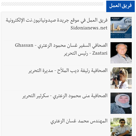
يبقى الشعب الفلسطيني يعيش كل هذا الألم؟ وإلى متى تستمر هذه
فريق العمل
المعاناة التي تمزق القلوب والضمائر؟
فريق العمل في موقع جريدة صيدونيانيوز.نت الإلكترونية
أخبار العالم
الرئيس الأميركي ترامب يحذّر إيران من ضربة قوية...
Sidonianews.net
وإعلام إيراني: الاتّفاق مع عُمان مؤجّل ما دامت التهديدات مستمرّة
الصحافي السفير غسان محمود الزعتري - Ghassan
Zaatari - رئيس التحرير
الصحافية رئيفة ديب الملاّح - مديرة التحرير
الصحافية منى محمود الزعتري - سكرتير التحرير
المهندس محمد غسان الزعتري