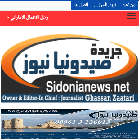
من نحن
فريق العمل
اتصل بنا
رجل الاعمال الاماراتي خلف الحبتور : 112 شهيداً شُيّعوا في ‫غزة‬ بعد أن بقوا تحت الأنقاض منذ عام 2023: أيُعقل أن يبقى الشعب الفلسطيني يعيش كل هذا الألم؟ وإلى متى تستمر هذه المعاناة التي تمزق القلوب والضمائر؟
×