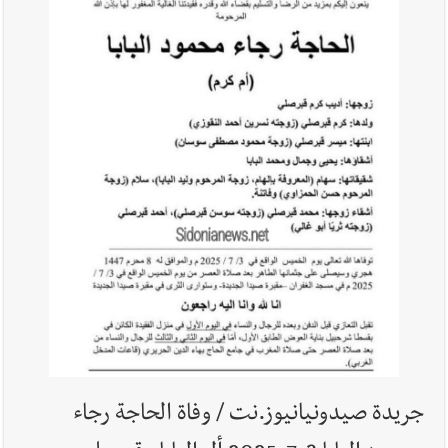
في صيدا نتيجة الانقطاع المتكرر لخط الخدمات الكهربائي
أخبار صيدا
مفرزة صيدا القضائية توقف ثلاثة أشخاص بجرائم
استدراج وابتزاز واعتداء جنسي على قاصر
أخبار لبنان
بالصور : قائد الجيش اللبناني العماد رودولف هيكل شدد
خلال استقباله قائد القوة المشتركة الألمانية اللواء Alexander
Sollfrank على ضرورة تعزيز التعاون بين الجيشَين
أخبار لبنان
الطقس غدا صيفي معتاد والحرارة ضمن معدلاتها
الموسمية
جريدة صيدونيانيوز.نت / وفاة الحاجة رجاء