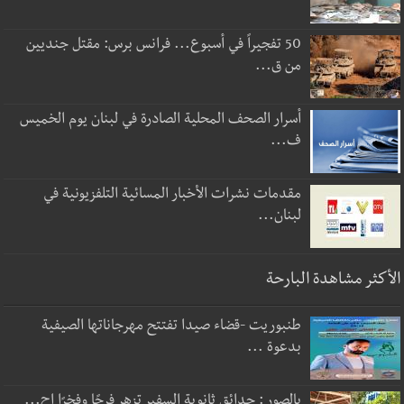
50 تفجيراً في أسبوع... فرانس برس: مقتل جنديين
من ق...
أسرار الصحف المحلية الصادرة في لبنان يوم الخميس
ف...
مقدمات نشرات الأخبار المسائية التلفزيونية في
لبنان...
الأكثر مشاهدة البارحة
طنبوريت -قضاء صيدا تفتتح مهرجاناتها الصيفية
بدعوة ...
بالصور : حدائق ثانوية السفير تزهر فرحًا وفخرًا اح...