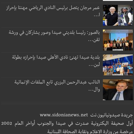
عمر مرجان يتصل برئيس النادي الرياضي مهنئا بإحراز
ا...
بالصور: رئيسا بلديتي صيدا وصور يشاركان في ورشة
تقن...
بلدية صيدا تهنئ نادي الأهلي صيدا بإحرازه بطولة
لبن...
النائب عبدالرحمن البزري تابع الملفات الإنمائية
وال...
جريدة صيدونيانيوز.نت www.sidonianews.net
أول صحيفة اليكترونية صدرت في صيدا والجنوب أواخر العام 2002
مرخصة من وزارة الاعلام ونقابة الصحافة اللبنانية