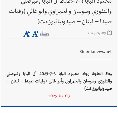
محمود البابا 3-7-2025 أل البابا وقبرصلي
أخبار لبنان
إنفجار مرفأ أم إنفجار دولة؟... كيف نحمي لبنان؟
والنقوزي وسوسان والحمزاوي وأبو غالي (وفيات
صيدا – لبنان – صيدونيانيوز.نت)
2025-07-03
أخبار لبنان
راتب النائب من 3 آلاف إلى 5 آلاف دولار شهرياً...
فكيف أقرّت الزيادة؟
Sidonianews.net
--------------------
أخبار لبنان
مواجهة مؤجّلة لنزاع طويل
وفاة الحاجة رجاء محمود البابا 3-7-2025 أل البابا وقبرصلي
والنقوزي وسوسان والحمزاوي وأبو غالي (وفيات صيدا – لبنان –
صيدونيانيوز.نت)
2025-07-03
العالم العربي
رجل الاعمال الاماراتي خلف الحبتور : 112 شهيداً
شُيّعوا في ‫غزة‬ بعد أن بقوا تحت الأنقاض منذ عام 2023: أيُعقل أن