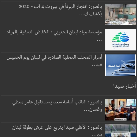
بالصور: انفجار المرفأ في بيروت 4 آب - 2020
يكشف ك...
مؤسسة مياه لبنان الجنوبي : انخفاض التغذية بالمياه
...
أسرار الصحف المحلية الصادرة في لبنان يوم الخميس
ف...
أخبار صيدا
بالصور : النائب أسامة سعد يسستقبل عامر معطي
وغسان...
بالصور : الأهلي صيدا يتربع على عرش بطولة لبنان
بك...