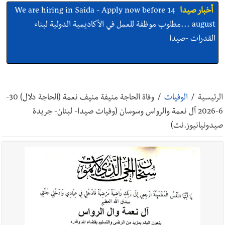
أخبار صيدا
We are hiring in Saida - Apply now before 14
august ...مطلوب موظفة للعمل في الأكاديمية الدولية لبناء
القدرات -صيدا
أخبار صيدا
بلدية صيدا ومؤسسة الحريري تعقدان الاجتماع
التشاوري الأول للمرصد الحضري
الرئيسية
/
الوفيات
/
وفاة الحاجة منيفة منيف نعمة (الحاجة دلال) 30-
6-2026 آل نعمة والرواس وسوسان (وفيات صيدا- لبنان- جريدة
صيدونيانيوز.نت)
أخبار صيدا
بالصور : بلدية صيدا تستقبل السيد محمد زيدان:
استعراض شامل لمشاريع وتأكيدٌ على حماية القيمة التراثية للمدينة
القديمة
أخبار صيدا
عمر مرجان يطلق أكاديمية نادي الحرية لكرة القدم