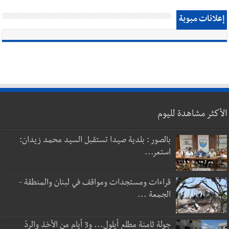
إعلانات مبوبة
الأكثر مشاهدة لليوم
بالصور : بلدية صيدا تستقبل السيد محمد زيدان:
استعر...
قراءات ومستجدات ومواقف في لبنان والمنطقة -
الجمعة ...
جولة ثامنة مطلع أيلول... و3 أيام من الأخذ والردّ