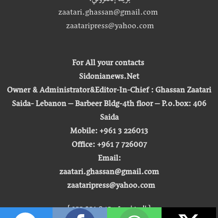
بريد إلكتروني:
zaatari.ghassan@gmail.com
zaataripress@yahoo.com
For All your contacts
Sidonianews.Net
Owner & Administrator&Editor-In-Chief : Ghassan Zaatari
Saida- Lebanon – Barbeer Bldg-4th floor – P.o.box: 406
Saida
Mobile: +961 3 226013
Office: +961 7 726007
Email:
zaatari.ghassan@gmail.com
zaataripress@yahoo.com
[ المشاهدة : 255,351,045 ]