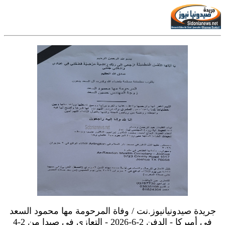
جريدة صيدونيانيوز.نت / وفاة المرحومة مها محمود السعد
في أميركا - الدفن 2-6-2026 - التعازي في صيدا من 2-4