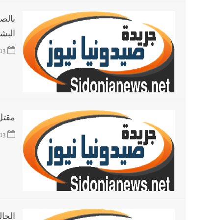
بالصو
البشر
13
مقتل 19 وإصابة 12 في انفجار بمصنع كيم
13
الحا