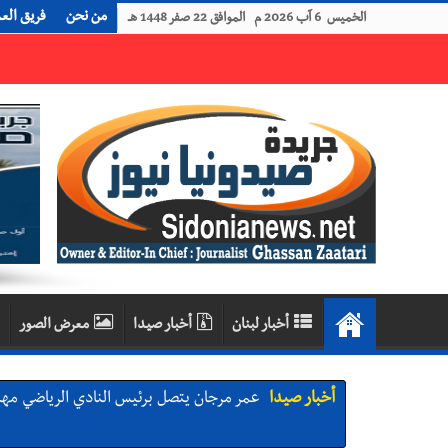
من نحن
فريق الع
الخميس 6 آب 2026 م الموافق 22 صفر 1448 هـ
رجل الاعمال الاماراتي خلف الحبتور : 112 شهيداً شُيّعوا في ‫غزة‬ بعد أن بقوا تحت الأنقاض منذ عام 2023: أيُعقل أن يبقى الشعب الفلسطيني يعيش كل هذا الألم؟ وإلى متى تستمر هذه المعاناة التي تمزق القلوب والضمائر؟
أخبار لبنان
أخبار صيدا
معرض الصور
أخبار صيدا
عمر مرجان يتصل برئيس النادي الرياضي مهنئا