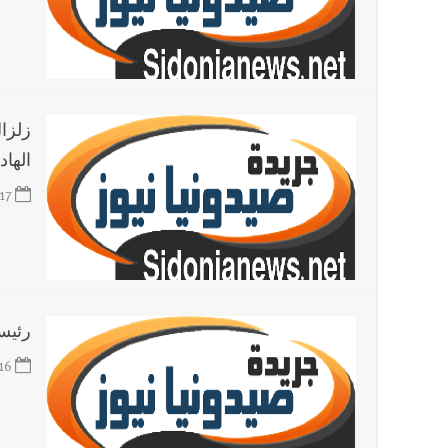
أخبار لبنان
مواجهة مؤجّلة لنزاع طويل
أخبار لبنان
اجتماعات روما : هذا ما أكدته مصادر مواكبة
الهاد
العالم العربي
تستمر هذه المعاناة التي تمزق القلوب والضمائر؟
17
أخبار العالم
الرئيس الأميركي ترامب يحذّر إيران من ضربة
رئيسة
16