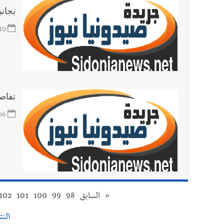
بجانب
10
تفاصي
06
«
السابق
98
99
100
101
102
النتائ