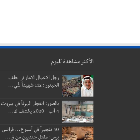
الأكثر مشاهدة لليوم
رجل الاعمال الاماراتي خلف
الحبتور : 112 شهيداً شُي...
بالصور: انفجار المرفأ في بيروت
4 آب - 2020 يكشف ك...
50 تفجيراً في أسبوع... فرانس
برس: مقتل جنديين من ق...