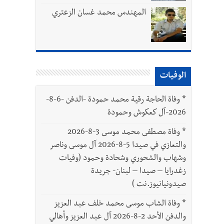
المهندس محمد غسان الزعتري
الوفيات
بتور : 112 شهيداً شُيّعوا في غزة بعد أن بقوا تحت الأنقاض منذ عام 2023: أيُعقل أن يبقى الشعب الفلسطيني يعيش كل هذا الألم؟ وإلى متى
*
وفاة الحاجة رقية محمد حمودة -الدفن -6-8-
2026-آل كعكوش وحمودة
ّة
*
وفاة مصطفى محمد موسى 3-8-2026
والتعازي في صيدا 5-8-2026 آل موسى وناصر
وشهاب والشحوري وشحادة وحمود (وفيات
زغدرايا – صيدا – لبنان- جريدة
صيدونيانيوز.نت )
*
وفاة الشاب موسى محمد خلف عبد العزيز
والدفن الأحد 2-8-2026 آل عبد العزيز وأهالي