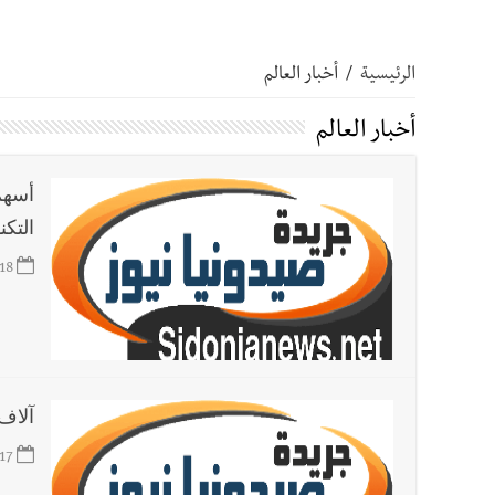
أخبار صيدا
مؤسسة مياه لبنان الجنوبي : انخفاض التغذية
الرئيسية
/
أخبار العالم
أخبار صيدا
مفرزة صيدا القضائية توقف ثلاثة أشخاص بج
أخبار العالم
أخبار صيدا
مرفأ صيدا.. إمكانيات كبيرة وعائدات ضخمة
أسهم
التكن
أخبار صيدا
المهندس محمد دندشلي : صيدا 2027 : فلنجعلها قصة يرويها لبنان تؤسس للمستقبل لا سنة نحتفل بها ثم نطويها
18
أخبار لبنان
الطقس غدا صيفي معتاد والحرارة ضمن معدلا
أخبار لبنان
إنفجار مرفأ أم إنفجار دولة؟... كيف نحمي لب
آلاف 
أخبار لبنان
راتب النائب من 3 آلاف إلى 5 آلاف دولار شهرياً... فكيف أقرّت الزيادة؟
17