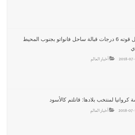
 للمفاوضات ... أيّ نتائج حاسمة؟
زلزال قوته 6 درجات قبالة ساحل فانواتو بجنوب المحيط
ي
رجل الاعمال الاماراتي خلف الح‫‬
2018-07-
أخبار العالم
 قوية... وإعلام إيراني: الاتّفاق مع عُمان مؤجّل ما دامت التهديدات مستمر
 كرواتيا لمنتخب بلادها: قاتلتم كالأسود
2018-07-
أخبار العالم