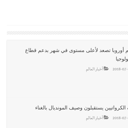
 بالمياه في صيدا نتيجة الانقطاع المتكرر لخط الخدمات الكهربائي
رائم استدراج وابتزاز واعتداء جنسي على قاصر
 في واقع مأزوم!
 أوروبا تصعد لأعلى مستوى في شهر بدعم قطاع
ولوجيا
2018-07-
أخبار العالم
تها الموسمية
نان؟
الكرواتيين يستقبلون وصيف المونديال بالغناء
2018-07-
أخبار العالم