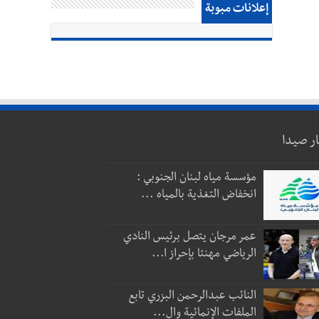
إعلانات مبوبة
ار صيدا
مؤسسة مياه لبنان الجنوبي :
انخفاض التغذية بالمياه ...
عمر مرجان يتصل برئيس النادي
الرياضي مهنئا بإحراز ا...
النائب عبدالرحمن البزري تابع
الملفات الإنمائية وال...