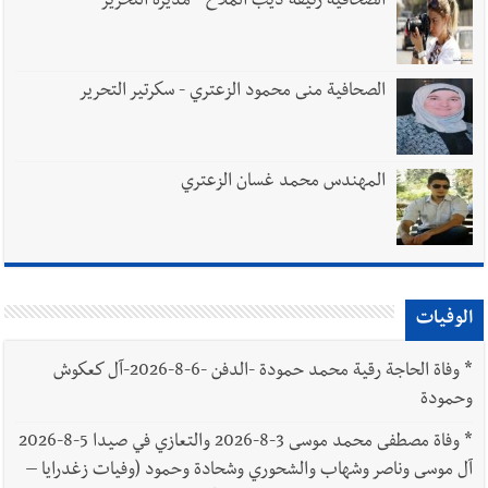
الصحافية رئيفة ديب الملاّح - مديرة التحرير
الصحافية منى محمود الزعتري - سكرتير التحرير
المهندس محمد غسان الزعتري
الوفيات
*
وفاة الحاجة رقية محمد حمودة -الدفن -6-8-2026-آل كعكوش
وحمودة
*
وفاة مصطفى محمد موسى 3-8-2026 والتعازي في صيدا 5-8-2026
آل موسى وناصر وشهاب والشحوري وشحادة وحمود (وفيات زغدرايا –