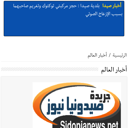
أخبار صيدا
بلدية صيدا : حجز مركبتي توكتوك وتغريم صاحبهما
بسبب الإزعاج الصوتي
أخبار صيدا
We are hiring in Saida - Apply now before 14
august ...مطلوب موظفة للعمل في الأكاديمية الدولية لبناء
الرئيسية
/
أخبار العالم
القدرات -صيدا
أخبار العالم
أخبار صيدا
بلدية صيدا ومؤسسة الحريري تعقدان الاجتماع
التشاوري الأول للمرصد الحضري
أخبار صيدا
بالصور : بلدية صيدا تستقبل السيد محمد زيدان:
استعراض شامل لمشاريع وتأكيدٌ على حماية القيمة التراثية للمدينة
القديمة