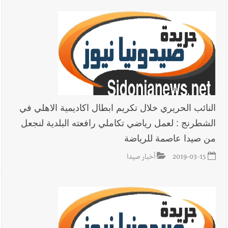
المحروقات تحت شعار حماية البيئة والأولوية اليوم للتخفيف من
معاناة المواطنين
أخبار لبنان
الرئيس بري يدعو الى جلسة عامة في 11 و12 الحالي
النائب الحريري خلال تكريم ابطال اكاديمية الاهلي في
أخبار لبنان
قوى الأمن الداخلي : توقيف منفّذ عمليات نشل في
الشطرنج : لعمل رياضي تكاملي رافعته البلدية لنجعل
جبل لبنان
من صيدا عاصمة للرياضة
2019-03-15
أخبار صيدا
العالم العربي
رجل الاعمال الاماراتي خلف الحبتور : 112 شهيداً
شُيّعوا في ‫غزة‬ بعد أن بقوا تحت الأنقاض منذ عام 2023: أيُعقل أن
يبقى الشعب الفلسطيني يعيش كل هذا الألم؟ وإلى متى تستمر هذه
المعاناة التي تمزق القلوب والضمائر؟