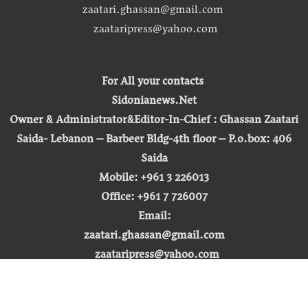
zaatari.ghassan@gmail.com
zaataripress@yahoo.com
For All your contacts
Sidonianews.Net
Owner & Administrator&Editor-In-Chief : Ghassan Zaatari
Saida- Lebanon – Barbeer Bldg-4th floor – P.o.box: 406
Saida
Mobile: +961 3 226013
Office: +961 7 726007
Email:
zaatari.ghassan@gmail.com
zaataripress@yahoo.com
[ المشاهدة : 255,482,128 ]