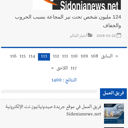
124 مليون شخص تحت نير المجاعة بسبب الحروب
والجفاف
2018-03-22
أخبار العالم
«
السابق
108
109
110
111
112
113
114
115
116
117
اللاحق
»
النتائج : 1400
فريق العمل
فريق العمل في موقع جريدة صيدونيانيوز.نت الإلكترونية
Sidonianews.net