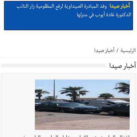
أخبار صيدا
وفد المبادرة الصيداوية لرفع المظلومية زار النائب
الدكتورة غادة أيوب في منزلها
أخبار صيدا
بالصور: لأوّل مرّة ما منكون سوا… معرض أرشيفي خاص
تحية من صيدا إلى الفنان المبدع الراحل زياد الرحباني: |إحتفالية
تكريمية في مركز معروف سعد الثقافي برعاية شركة الروان
الرئيسية
/
أخبار صيدا
أخبار صيدا
إصابة شاب فلسطيني بطعنات سكين في مخيم عين
أخبار صيدا
الحلوة - في منطقة صيدا وإنقاذه وإتهام إبن عمته ؟
أخبار صيدا
بالصور : غسان سركيس يرعى تخرّج فوج الفكر والإبداع
في ثانوية السفير : تعلّمت منكم حب الوطن والتمسك بالأرض ...
والجنوب هو عزة وكرامة لبنان
أخبار صيدا
المهندس محمد زهير السعودي يستقبل المختارين
بعاصيري والبيلاني