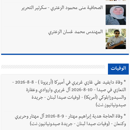
الصحافية منى محمود الزعتري - سكرتير التحرير
المهندس محمد غسان الزعتري
الوفيات
*
وفاة دايفيد علي غازي غريري في أميركا (أريزونا ) - 8-8-2026 -
التعازي في صيدا - 10-8-2026 آل غريري واروادي وعفارة
والسيدوزابلوكي (أمريكا) - (وفيات صيدا لبنان - جريدة
صيدونيانيوز.نت)
*
وفاة الحاجة هدية إبراهيم مهتار - 9-8-2026 آل مهتار وحريري
وكنعان - (وفيات صيدا لبنان - جريدة صيدونيانيوز.نت)