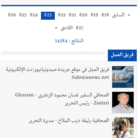
«
السابق
818
819
820
821
822
823
824
825
826
827
اللاحق
»
النتائج : 14184
فريق العمل
فريق العمل في موقع جريدة صيدونيانيوز.نت الإلكترونية
Sidonianews.net
الصحافي السفير غسان محمود الزعتري - Ghassan
Zaatari - رئيس التحرير
الصحافية رئيفة ديب الملاّح - مديرة التحرير