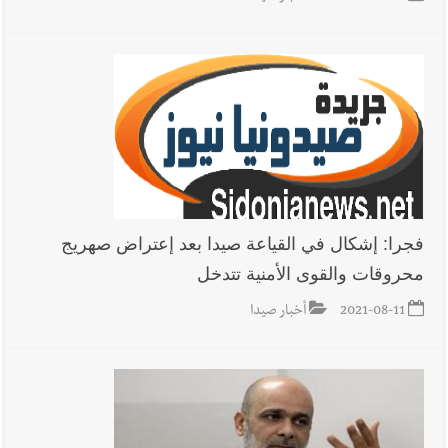
أخبار صيدا
وفد المبادرة الصيداوية لرفع المظلومية زار النائب
الدكتورة غادة أيوب في منزلها
فجرا: إشكال في القياعة صيدا بعد إعتراض صهريج
محروقات والقوى الأمنية تتدخل
2021-08-11
أخبار صيدا