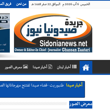
من نحن
فريق الع
الخميس 6 آب 2026 م الموافق 22 صفر 1448 هـ
أخبار لبنان
أخبار صيدا
معرض الصور
أخبار صيدا
طنبوريت -قضاء صيدا تفتتح مهرجاناتها الصيفية بدعوة من بلديتها الخميس ٦-٨-٢٠٢٦ مع الفن
أخبار صيدا
نادي أشمون الرياضي - صيدا يُحلّق إلى التصف
معرض الصور