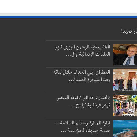
ار صيدا
النائب عبدالرحمن البزري تابع
الملفات الإنمائية وال...
المطران ايلي الحداد خلال لقائه
وفد المبادرة الصيدا...
بالصور : حدائق ثانوية السفير
تزهر فرحًا وفخرًا اح...
إنارة المنارة وسلالم للسلامة…
بصمة جديدة لـ مؤسسة ...