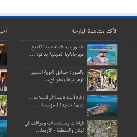
الأكثر مشاهدة البارحة
أخب
طنبوريت -قضاء صيدا تفتتح
مهرجاناتها الصيفية بدعوة ...
بالصور : حدائق ثانوية السفير
تزهر فرحًا وفخرًا اح...
إنارة المنارة وسلالم للسلامة…
بصمة جديدة لـ مؤسسة ...
قراءات ومستجدات ومواقف في
لبنان والمنطقة - الأربعا...