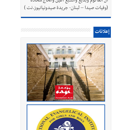
آل العاكوم وبديع والسبع أعين والحاج شحادة
(وفيات صيدا – لبنان- جريدة صيدونيانيوز.نت )
إعلانات