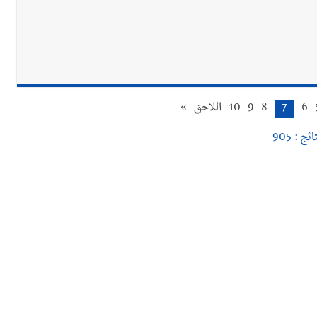
راح قانون كان قدمه بعنوان قيم العدالة في تجريم العنصرية الصهيونية : ل
 لـ مؤسسة مرجان في زيرة صيدا
6
7
8
9
10
اللاحق
»
ا احتفالًا بتخرّج أطفال الروضة الثالثة
ائج : 905
ل طيران غير منفجرة من مخلفات العدوان الإسرائيلي
رارة جبلا وداخلا
ين وضبط كميات من المخدّرات