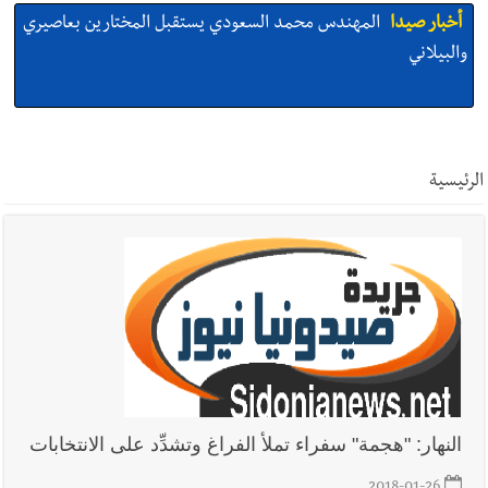
أخبار صيدا
المهندس محمد السعودي يستقبل المختارين بعاصيري
والبيلاني
أخبار لبنان
خرق إسرائيلي في زوطر الغربية وساتر ترابي قبالة آخر
نقطة للجيش اللبناني
الرئيسية
أخبار لبنان
روابط القطاع العام : إضراب الاثنين احتجاجا على
تقسيط المفعول الرجعي
أخبار لبنان
خلفيات توقيف السفير الفلسطيني السابق أشرف دبور:
تداخل السياسة بالقضاء ولبنان قد يسلّمه إلى السلطة
أخبار لبنان
حراك ديبلوماسي للتجديد لـ اليونيفيل .. مسؤول غربي
النهار: "هجمة" سفراء تملأ الفراغ وتشدِّد على الانتخابات
يُحذّر من الفراغ !