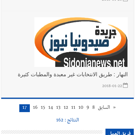
2018-01-26
أخبار لبنان
ليلة سقوط رياض سلامة... هل ننتظر الحقيقة؟
أخبار صيدا
بالصور : غسان سركيس يرعى تخرّج فوج الفكر والإبداع
في ثانوية السفير : تعلّمت منكم حب الوطن والتمسك بالأرض ...
والجنوب هو عزة وكرامة لبنان
النهار : طريق الانتخابات غير معبدة والمطبات كثيرة
2018-01-22
«
السابق
8
9
10
11
12
13
14
15
16
17
النتائج : 162
فريق العمل