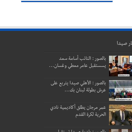
ار صيدا
بالصور : النائب أسامة سعد
يسستقبل عامر معطي وغسان...
بالصور : الأهلي صيدا يتربع على
عرش بطولة لبنان بك...
عمر مرجان يطلق أكاديمية نادي
الحرية لكرة القدم