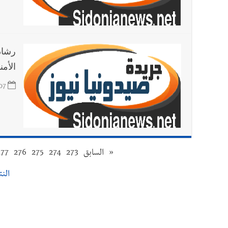
رشاد
الأم
07
«
السابق
273
274
275
276
277
النتا