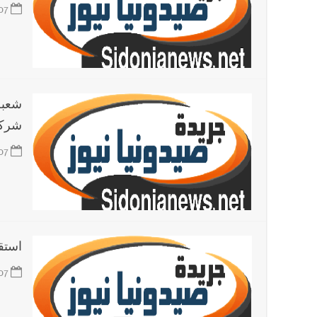
07
شعبة
شركة
07
استق
07