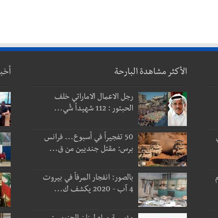
الأكثر مشاهدة البارحة
أخب
رجل الاعمال الاماراتي خلف
الحبتور : 112 شهيداً شُي...
50 تفجيراً في أسبوع... فرانس
برس: مقتل جنديين من ق...
 و3 أيام
بالصور: انفجار المرفأ في بيروت
4 آب - 2020 يكشف ك...