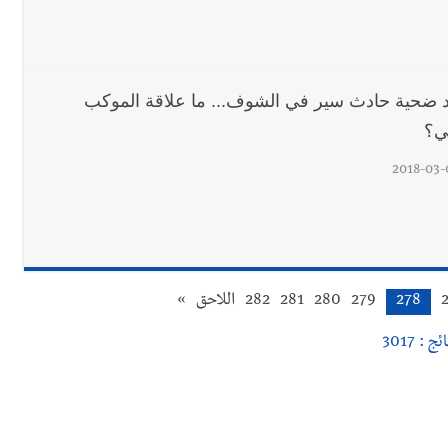
 ضحية حادث سير في الشوف... ما علاقة الموكب
ني؟
2018-03-
278
279
280
281
282
اللاحق
»
ئج : 3017