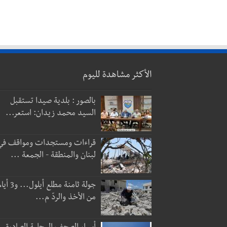
الأكثر مشاهدة لليوم
بالصور : بلدية صيدا تستقبل
السيد محمد زيدان: استعر...
قراءات ومستجدات ومواقف في
لبنان والمنطقة - الجمعة ...
جولة ثامنة مطلع أيلول...
من الأخذ والردّ م...