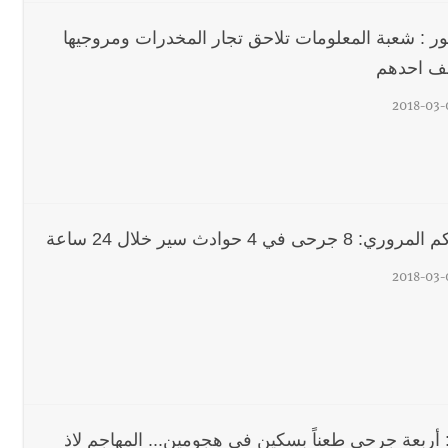
ور : شعبة المعلومات تلاحق تجار المخدرات ومروجيها
محروقات تحت شعار حماية البيئة والأولوية اليوم للتخفيف من معاناة الم
ف احدهم
2018-03-
رجل الاعمال الاماراتي خلف الح‫‬
ي: 8 جرحى في 4 حوادث سير خلال 24 ساعة
2018-03-
: أربعة جرحى طعناً بسكين في هجومين... المهاجم لاذ