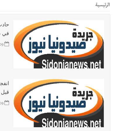
الرئيسية
أخبار صيدا
بالصور : بلدية صيدا تستقبل السيد محمد زي
حادث
أخبار صيدا
عمر مرجان يطلق أكاديمية نادي الحرية لكرة 
في ص
09
أخبار صيدا
بالصور : الأهلي صيدا يتربع على عرش بطولة لبنا
أخبار لبنان
مؤسسة مياه لبنان الجنوبي : جيش العدوالاس
انفج
أخبار لبنان
بهية الحريري تقدم بإسم الرئيس سعد الحريري
قبل 
09
أخبار لبنان
الجيش اللبناني : إصابة أحد العسكريين بجر
أخبار لبنان
مسيّرة أسرائيلية القت قنبلة صوتية باتجاه 