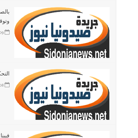
بالص
أخبار لبنان
بسام طليس : نرفض فرض ضريبة جديدة على ال
وتوق
09
العالم العربي
تستمر هذه المعاناة التي تمزق القلوب والضمائر؟
التحكم المرور
08
فيينا