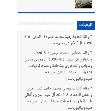
واطنين
الوفيات
بتور : 112 شهيداً شُيّعوا في غزة بعد أن بقوا تحت الأنقاض منذ عام 2023: أيُعقل أن يبقى الشعب الفلسطيني يعيش كل هذا الألم؟ وإلى متى
*
وفاة الحاجة رقية محمد حمودة -الدفن -6-8-
2026-آل كعكوش وحمودة
*
وفاة مصطفى محمد موسى 3-8-2026
والتعازي في صيدا 5-8-2026 آل موسى وناصر
وشهاب والشحوري وشحادة وحمود (وفيات
زغدرايا – صيدا – لبنان- جريدة
صيدونيانيوز.نت )
*
وفاة الشاب موسى محمد خلف عبد العزيز
والدفن الأحد 2-8-2026 آل عبد العزيز وأهالي
بلدة العلمانية (وفيات صيدا- لبنان – جريدة
صيدونيانيوز.نت )