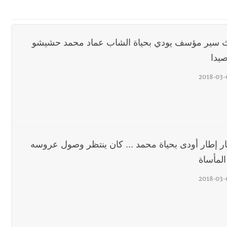
دان: استعراض شامل لمشاريع وتأكيدٌ على حماية القيمة التراثية للمدينة ا
 سير مؤسف يودي بحياة الشاب عماد محمد حشيشو
القدم
يدا
2018-03-
ن بكرة الطاولة بإحرازه لقباً ثانٍياً للسيدات بعد رابعٍ للرجال
رائيلي يستهدف فرق المؤسسة أثناء عملهم في عيتا الجبل
ار إطار أودى بحياة محمد ... كان ينتظر وصول عروسه
 التعازي بوفاة الراحل ميشال معلولي
المأساة
2018-03-
وح طفيفة نتيجة استهداف إسرائيلي معادٍ لجرافة للجيش في بلدة المنصوري 
جرافة للجيش اللبناني خلال عملها في المنصوري ومعلومات أولية عن اصابة أح