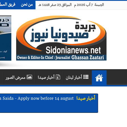
من نحن
فريق العم
الجمعة 7 آب 2026 م الموافق 23 صفر 1448 هـ
أخبار لبنان
أخبار صيدا
معرض الصور
أخبار صيدا
We are hiring in Saida - Apply now before 14 august ...مطلوب موظفة للعمل في الأك
أخبار صيدا
بلدية صيدا ومؤسسة الحريري تعقدان الاجتم