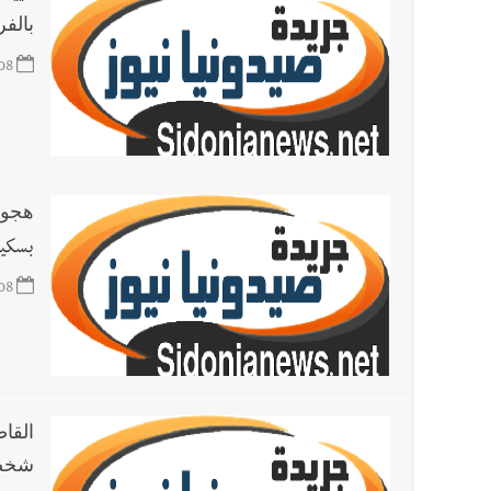
بالفر
08
هجومان يصيب 4
بسكين
08
القا
شخصي