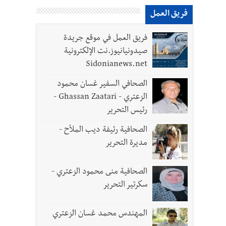
فريق العمل
لقديمة
فريق العمل في موقع جريدة
صيدونيانيوز.نت الإلكترونية
Sidonianews.net
الصحافي السفير غسان محمود
الزعتري - Ghassan Zaatari -
رئيس التحرير
الصحافية رئيفة ديب الملاّح -
مديرة التحرير
الصحافية منى محمود الزعتري -
- صور
سكرتير التحرير
المهندس محمد غسان الزعتري
د العسكريين