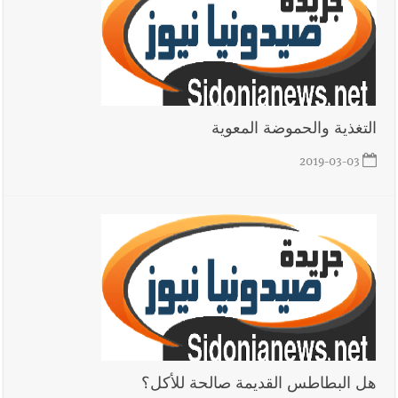
بوفاة الراحل ميشال معلولي
أخبار لبنان
الجيش اللبناني : إصابة أحد العسكريين بجروح طفيفة
نتيجة استهداف إسرائيلي معادٍ لجرافة للجيش في بلدة المنصوري -
التغذية والحموضة المعوية
صور
2019-03-03
أخبار لبنان
مسيّرة أسرائيلية القت قنبلة صوتية باتجاه جرافة للجيش
اللبناني خلال عملها في المنصوري ومعلومات أولية عن اصابة أحد
العسكريين
العالم العربي
رجل الاعمال الاماراتي خلف الحبتور : 112 شهيداً
شُيّعوا في ‫غزة‬ بعد أن بقوا تحت الأنقاض منذ عام 2023: أيُعقل أن
يبقى الشعب الفلسطيني يعيش كل هذا الألم؟ وإلى متى تستمر هذه
المعاناة التي تمزق القلوب والضمائر؟
هل البطاطس القديمة صالحة للأكل؟