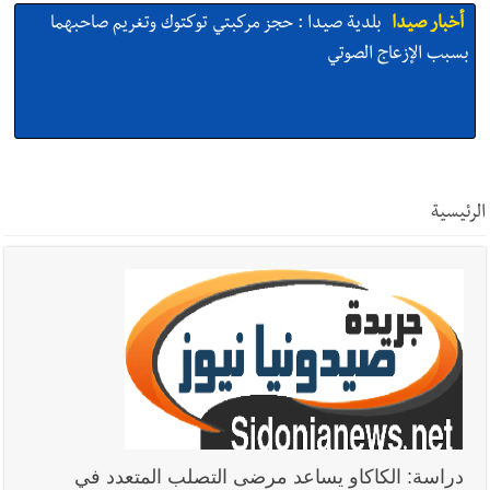
أخبار صيدا
بلدية صيدا : حجز مركبتي توكتوك وتغريم صاحبهما
بسبب الإزعاج الصوتي
أخبار صيدا
We are hiring in Saida - Apply now before 14
august ...مطلوب موظفة للعمل في الأكاديمية الدولية لبناء
الرئيسية
القدرات -صيدا
أخبار صيدا
بلدية صيدا ومؤسسة الحريري تعقدان الاجتماع
التشاوري الأول للمرصد الحضري
أخبار صيدا
بالصور : بلدية صيدا تستقبل السيد محمد زيدان:
استعراض شامل لمشاريع وتأكيدٌ على حماية القيمة التراثية للمدينة
دراسة: الكاكاو يساعد مرضى التصلب المتعدد في
القديمة