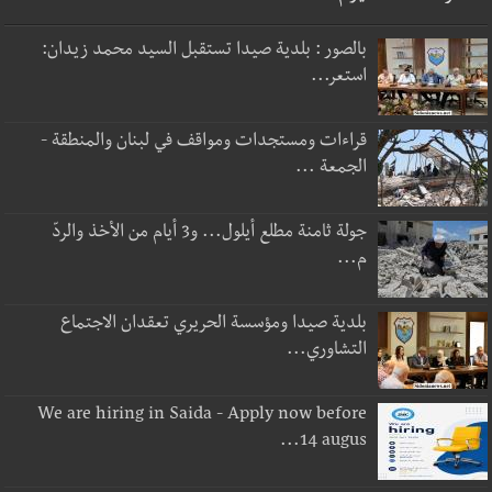
بالصور : بلدية صيدا تستقبل السيد محمد زيدان:
استعر...
قراءات ومستجدات ومواقف في لبنان والمنطقة -
الجمعة ...
جولة ثامنة مطلع أيلول... و3 أيام من الأخذ والردّ
م...
بلدية صيدا ومؤسسة الحريري تعقدان الاجتماع
التشاوري...
We are hiring in Saida - Apply now before
14 augus...