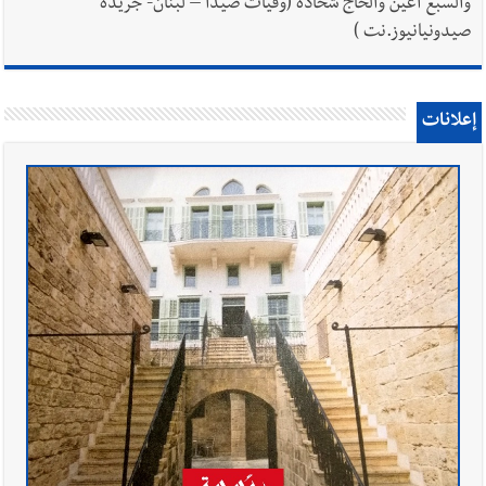
والسبع أعين والحاج شحادة (وفيات صيدا – لبنان- جريدة
صيدونيانيوز.نت )
إعلانات