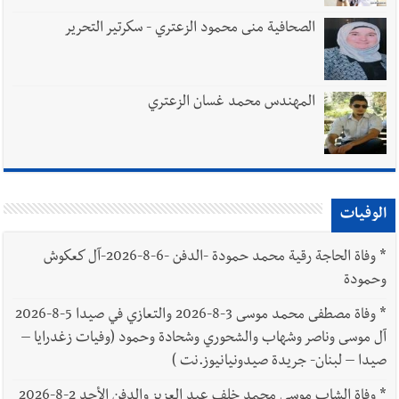
الصحافية منى محمود الزعتري - سكرتير التحرير
المهندس محمد غسان الزعتري
الوفيات
*
وفاة الحاجة رقية محمد حمودة -الدفن -6-8-2026-آل كعكوش
وحمودة
*
وفاة مصطفى محمد موسى 3-8-2026 والتعازي في صيدا 5-8-2026
آل موسى وناصر وشهاب والشحوري وشحادة وحمود (وفيات زغدرايا –
صيدا – لبنان- جريدة صيدونيانيوز.نت )
*
وفاة الشاب موسى محمد خلف عبد العزيز والدفن الأحد 2-8-2026