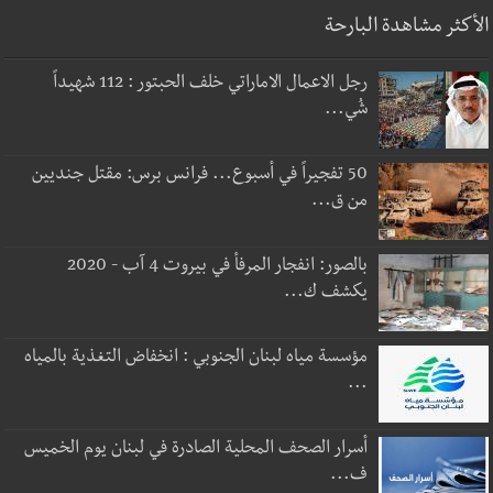
الأكثر مشاهدة البارحة
رجل الاعمال الاماراتي خلف الحبتور : 112 شهيداً
شُي...
50 تفجيراً في أسبوع... فرانس برس: مقتل جنديين
من ق...
بالصور: انفجار المرفأ في بيروت 4 آب - 2020
يكشف ك...
مؤسسة مياه لبنان الجنوبي : انخفاض التغذية بالمياه
...
أسرار الصحف المحلية الصادرة في لبنان يوم الخميس
ف...