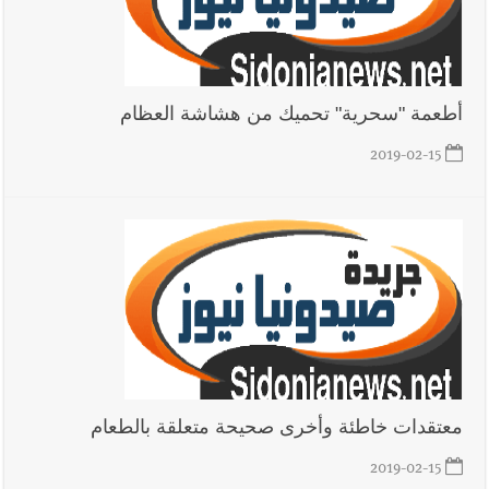
أطعمة "سحرية" تحميك من هشاشة العظام
2019-02-15
معتقدات خاطئة وأخرى صحيحة متعلقة بالطعام
2019-02-15