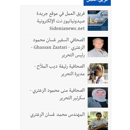
فريق العمل
فريق العمل في موقع جريدة
ل الجيش في هذه المرحلة الدقيقة
صيدونيانيوز.نت الإلكترونية
Sidonianews.net
الصحافي السفير غسان محمود
الزعتري - Ghassan Zaatari -
- صور
رئيس التحرير
د العسكريين
الصحافية رئيفة ديب الملاّح -
مديرة التحرير
الصحافية منى محمود الزعتري -
سكرتير التحرير
المهندس محمد غسان الزعتري