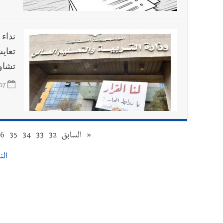
نداء
تعايش
تشاور
07
«
السابق
32
33
34
35
36
النت