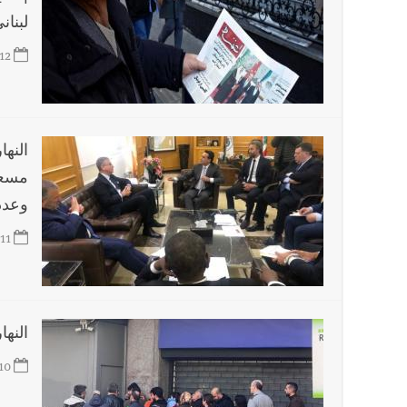
لبنان
12
النها
مسعد
وعدد
11
النها
10