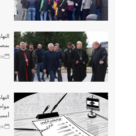
النها
بمصا
09
النها
مواص
أممي
08