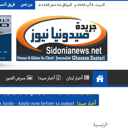
من نحن
فريق العم
السبت 8 آب 2026 م الموافق 24 صفر 1448 هـ
أخبار لبنان
أخبار صيدا
معرض الصور
أخبار صيدا
We are hiring in Saida - Apply now before 14 august ...مطلوب موظفة للعمل في الأك
أخبار صيدا
بلدية صيدا ومؤسسة الحريري تعقدان الاجتم
أخبار صيدا
بالصور : بلدية صيدا تستقبل السيد محمد زي
الرئيسية