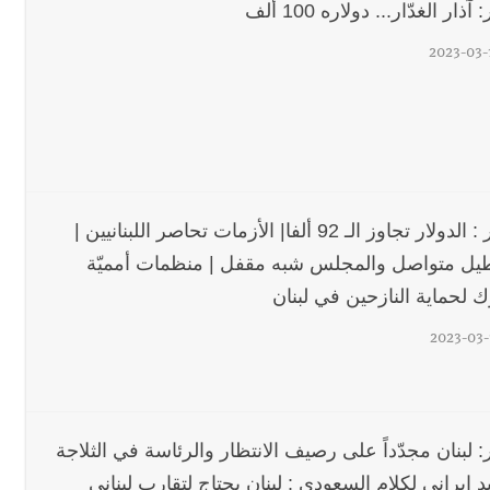
 آذار الغدّار... دولاره 100 ألف
2023-03-
النهار : الدولار تجاوز الـ 92 ألفا| الأزمات تحاصر اللبنانيين |
طيل متواصل والمجلس شبه مقفل | منظمات أمميّة
ك لحماية النازحين في لبنان
2023-03-
ر: لبنان مجدّداً على رصيف الانتظار والرئاسة في الثلاجة
يد إيراني لكلام السعودي : لبنان يحتاج لتقارب لبناني