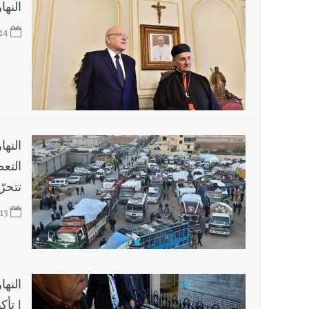
النهار:
14
التع
تتحرّ
13
النها
| تأك