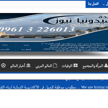
ل
اتصل بنا
المرأة والمجتمع
الوفيات
العالم العربي
أخبار العالم
اديمية الدولية لبناء القدرات -صيدا
اع التشاوري الأول للمرصد الحضري
دان: استعراض شامل لمشاريع وتأكيدٌ على حماية القيمة التراثية للمدينة ا