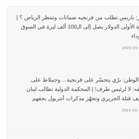
القدم
ستقبل النائب أكرم شهيب الذي شدد على ضرورة التفاف جميع اللبنانيين حو
ار: باريس تطلب من فرنجيه ضمانات وتنتظر الرياض ؟ |
للمرة الأولى الدولار يصل إلى الـ100 ألف ليرة في السوق
رائيلي يستهدف فرق المؤسسة أثناء عملهم في عيتا الجبل
داء
 التعازي بوفاة الراحل ميشال معلولي
2023-03-
وح طفيفة نتيجة استهداف إسرائيلي معادٍ لجرافة للجيش في بلدة المنصوري 
جرافة للجيش اللبناني خلال عملها في المنصوري ومعلومات أولية عن اصابة أح
احبهما بسبب الإزعاج الصوتي
الوطن: برّي يتحسّر على فرنجية... وجنبلاط على
ه: لا لرئيس طرف! | المحكمة الدولية تطالب لبنان
يف قتلة الحريري وتجهّز مذكرات أنتربول بحقهم
2023-03-