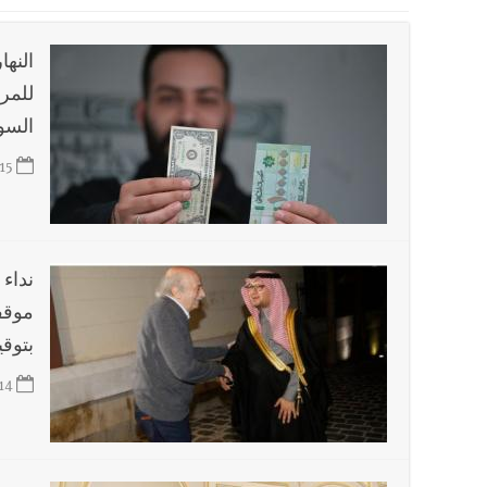
أخبار صيدا
عمر مرجان يطلق أكاديمية نادي الحرية لكرة 
أخبار لبنان
قائد الجيش اللبناني العماد رودولف هيكل ا
النه
أخبار لبنان
مؤسسة مياه لبنان الجنوبي : جيش العدوالاس
السو
أخبار لبنان
بهية الحريري تقدم بإسم الرئيس سعد الحريري
15
أخبار لبنان
الجيش اللبناني : إصابة أحد العسكريين بجر
أخبار لبنان
مسيّرة أسرائيلية القت قنبلة صوتية باتجاه 
أخبار صيدا
بلدية صيدا : حجز مركبتي توكتوك وتغريم ص
نداء 
موقف
بتوق
14