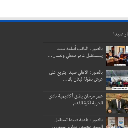
ار صيدا
بالصور : النائب أسامة سعد
يسستقبل عامر معطي وغسان...
بالصور : الأهلي صيدا يتربع على
عرش بطولة لبنان بك...
عمر مرجان يطلق أكاديمية نادي
الحرية لكرة القدم
بالصور : بلدية صيدا تستقبل
السيد محمد زيدان: استعر...