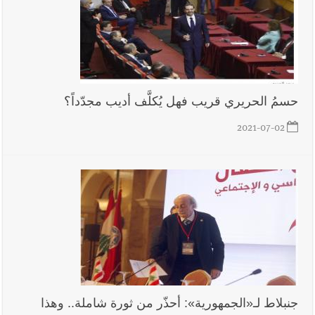
نتيجة استهداف إسرائيلي معادٍ لجرافة للجيش في بلدة المنصوري -
صور
أخبار لبنان
مسيّرة أسرائيلية القت قنبلة صوتية باتجاه جرافة للجيش
اللبناني خلال عملها في المنصوري ومعلومات أولية عن اصابة أحد
حسمُ الحريري قريب فهل يُكلَّف أديب مجدّداً؟
العسكريين
2021-07-02
العالم العربي
رجل الاعمال الاماراتي خلف الحبتور : 112 شهيداً
شُيّعوا في ‫غزة‬ بعد أن بقوا تحت الأنقاض منذ عام 2023: أيُعقل أن
يبقى الشعب الفلسطيني يعيش كل هذا الألم؟ وإلى متى تستمر هذه
المعاناة التي تمزق القلوب والضمائر؟
أخبار صيدا
بلدية صيدا : حجز مركبتي توكتوك وتغريم صاحبهما
بسبب الإزعاج الصوتي
جنبلاط لـ«الجمهورية»: أحذّر من ثورة شاملة.. وهذا