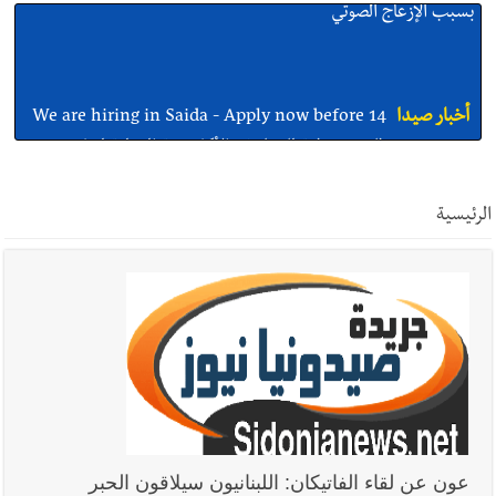
أخبار صيدا
We are hiring in Saida - Apply now before 14
august ...مطلوب موظفة للعمل في الأكاديمية الدولية لبناء
القدرات -صيدا
أخبار صيدا
بلدية صيدا ومؤسسة الحريري تعقدان الاجتماع
التشاوري الأول للمرصد الحضري
الرئيسية
أخبار صيدا
بالصور : بلدية صيدا تستقبل السيد محمد زيدان:
استعراض شامل لمشاريع وتأكيدٌ على حماية القيمة التراثية للمدينة
القديمة
أخبار صيدا
عمر مرجان يطلق أكاديمية نادي الحرية لكرة القدم
عون عن لقاء الفاتيكان: اللبنانيون سيلاقون الحبر