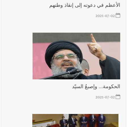
الأعظم في دعوته إلى إنقاذ وطنهم
2021-07-02
أخبار لبنان
قائد الجيش اللبناني العماد رودولف هيكل استقبل
النائب أكرم شهيب الذي شدد على ضرورة التفاف جميع اللبنانيين
حول الجيش في هذه المرحلة الدقيقة
أخبار لبنان
مؤسسة مياه لبنان الجنوبي : جيش العدوالاسرائيلي
يستهدف فرق المؤسسة أثناء عملهم في عيتا الجبل
الحكومة... وإصبعُ السيّد
أخبار لبنان
بهية الحريري تقدم بإسم الرئيس سعد الحريري التعازي
بوفاة الراحل ميشال معلولي
2021-07-02
أخبار لبنان
الجيش اللبناني : إصابة أحد العسكريين بجروح طفيفة