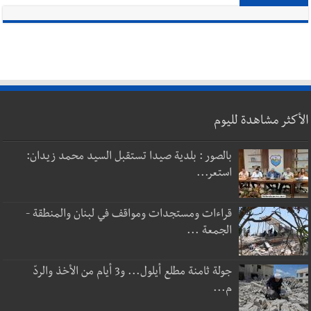
الأكثر مشاهدة لليوم
بالصور : بلدية صيدا تستقبل السيد محمد زيدان:
استعر...
قراءات ومستجدات ومواقف في لبنان والمنطقة -
الجمعة ...
جولة ثامنة مطلع أيلول... و3 أيام من الأخذ والردّ
م...