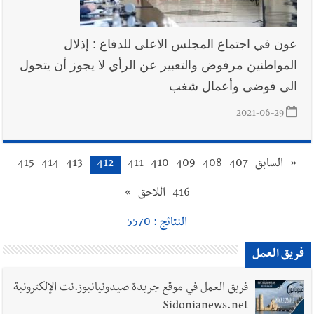
عون في اجتماع المجلس الاعلى للدفاع : إذلال
المواطنين مرفوض والتعبير عن الرأي لا يجوز أن يتحول
الى فوضى وأعمال شغب
2021-06-29
«
السابق
407
408
409
410
411
412
413
414
415
416
اللاحق
»
النتائج : 5570
فريق العمل
فريق العمل في موقع جريدة صيدونيانيوز.نت الإلكترونية
Sidonianews.net