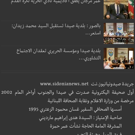
عمر مرجان يطلق أكاديمية نادي الحرية لكرة القدم
بالصور : بلدية صيدا تستقبل السيد محمد زيدان:
استعر...
بلدية صيدا ومؤسسة الحريري تعقدان الاجتماع
التشاوري...
جريدة صيدونيانيوز.نت www.sidonianews.net
أول صحيفة اليكترونية صدرت في صيدا والجنوب أواخر العام 2002
مرخصة من وزارة الاعلام ونقابة الصحافة اللبنانية
أسسها الصحافي السفير غسان محمود الزعتري 1995
صاحبة الإمتياز : السيدة هدى إبراهيم مارديني
المشرفة العامة الحاجة نشأت عمر حمزة