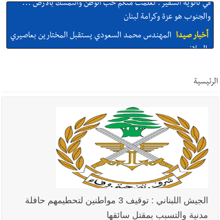
أخبار صيدا
المهندس محمد السعودي يستقبل المختارين بعاصيري
والبيلاني
أخبار صيدا
بلدية صيدا : حجز مركبتي توكتوك وتغريم صاحبهما
بسبب الإزعاج الصوتي
الرئيسية
أخبار صيدا
We are hiring in Saida - Apply now before 14
august ...مطلوب موظفة للعمل في الأكاديمية الدولية لبناء
القدرات -صيدا
أخبار صيدا
بلدية صيدا ومؤسسة الحريري تعقدان الاجتماع
التشاوري الأول للمرصد الحضري
أخبار لبنان
خرق إسرائيلي في زوطر الغربية وساتر ترابي قبالة آخر
الجيش اللبناني : توقيف 3 مواطنين لتحطيمهم حافلة
نقطة للجيش اللبناني
مدنية والتسبب بمقتل سائقها