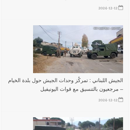
2024-12-12
أخبار لبنان
روابط القطاع العام : إضراب الاثنين احتجاجا على
تقسيط المفعول الرجعي
أخبار لبنان
خلفيات توقيف السفير الفلسطيني السابق أشرف دبور:
تداخل السياسة بالقضاء ولبنان قد يسلّمه إلى السلطة
أخبار لبنان
حراك ديبلوماسي للتجديد لـ اليونيفيل .. مسؤول غربي
يُحذّر من الفراغ !
الجيش اللبناني : تمركُز وحدات الجيش حول بلدة الخيام
– مرجعيون بالتنسيق مع قوات اليونيفيل
أخبار لبنان
ليلة سقوط رياض سلامة... هل ننتظر الحقيقة؟
2024-12-12
أخبار صيدا
بالصور : غسان سركيس يرعى تخرّج فوج الفكر والإبداع