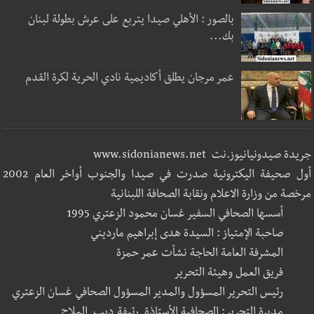
بالصور : الأهلي صيدا يتربع على عرش بطولة لبنان
بك...
عمر مرجان يطلق أكاديمية نادي الحرية لكرة القدم
جريدة صيدونيانيوز.نت www.sidonianews.net
أول صحيفة اليكترونية صدرت في صيدا والجنوب أواخر العام 2002
مرخصة من وزارة الاعلام ونقابة الصحافة اللبنانية
أسسها الصحافي السفير غسان محمود الزعتري 1995
صاحبة الإمتياز : السيدة هدى إبراهيم مارديني
المشرفة العامة الحاجة نشأت عمر حمزة
فريق العمل وهيئة التحرير
رئيس التحرير المسؤول والمدير المسؤول الصحافي غسان الزعتري
مديرة التحرير: الصحافية الأستاذة رئيفة ديب الملاح