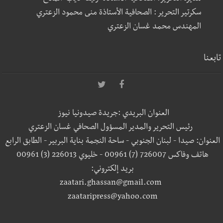
سكرتير التحرير : الصحافية الأستاذة منى محمود الزعتري
المهندس محمد غسان الزعتري
تابعنا
العنوان البريدي :جريدة صيدونيا نيوز
رئيس التحرير والمدير المسؤول الصحافي غسان الزعتري
العنوان: صيدا - لبنان الجنوبي - ساحة النجمة بناية البربير - الطابق الرابع
هاتف وفاكس 726007 (7) 00961 - خليوي 226013 (3) 00961
بريد إلكتروني:
zaatari.ghassan@gmail.com
zaataripress@yahoo.com