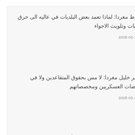
اع التشاوري الأول للمرصد الحضري
دان: استعراض شامل لمشاريع وتأكيدٌ على حماية القيمة التراثية للمدينة ا
اط مغردا: لماذا تعمد بعض البلديات في عاليه الى حرق
يات وتلويث الاجواء
ا على تقسيط المفعول الرجعي
2018-03-
ف دبور: تداخل السياسة بالقضاء ولبنان قد يسلّمه إلى السلطة
ول غربي يُحذّر من الفراغ !
ة؟
ير خليل مغردا: لا مس بحقوق المتقاعدين ولا في
ضات العسكريين ومخصصاتهم
2018-03-