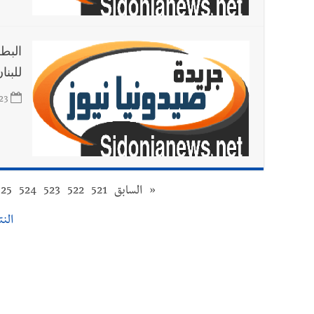
البط
للبن
23
«
السابق
521
522
523
524
525
النتا