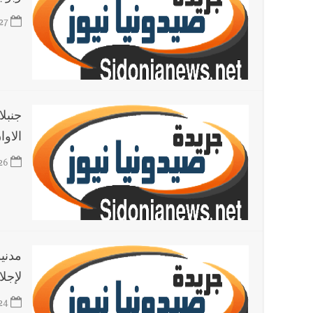
27
جنبل
الاوا
26
مدني
لإجلا
24