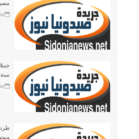
مصير 
28
جنبل
سنة ل
28
طرد 
وبوت