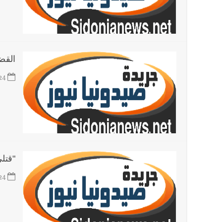
القضا
24
"قتل
24