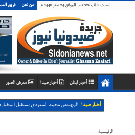
من نحن
فريق العم
السبت 8 آب 2026 م الموافق 24 صفر 1448 هـ
أخبار لبنان
أخبار صيدا
معرض الصور
أخبار صيدا
المهندس محمد السعودي يستقبل المختارين 
أخبار صيدا
بلدية صيدا : حجز مركبتي توكتوك وتغريم ص
أخبار صيدا
We are hiring in Saida - Apply now before 14 august ...مطلوب موظفة للعمل في الأك
الرئيسية