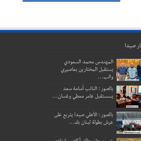
ار صيدا
المهندس محمد السعودي
يستقبل المختارين بعاصيري
والب...
بالصور : النائب أسامة سعد
يسستقبل عامر معطي وغسان...
بالصور : الأهلي صيدا يتربع على
عرش بطولة لبنان بك...