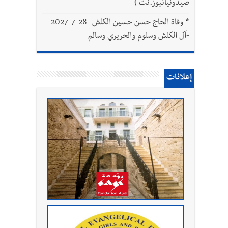
صيدونيانيوز.نت )
*
وفاة الحاج حسن حسين الكلش -28-7-2027
-آل الكلش وسلوم والحريري وسالم
إعلانات