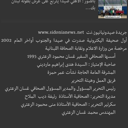
بالصور : الأهلي صيدا يتربع على عرش بطولة لبنان
بك...
جريدة صيدونيانيوز.نت www.sidonianews.net
أول صحيفة اليكترونية صدرت في صيدا والجنوب أواخر العام 2002
مرخصة من وزارة الاعلام ونقابة الصحافة اللبنانية
أسسها الصحافي السفير غسان محمود الزعتري 1995
صاحبة الإمتياز : السيدة هدى إبراهيم مارديني
المشرفة العامة الحاجة نشأت عمر حمزة
فريق العمل وهيئة التحرير
رئيس التحرير المسؤول والمدير المسؤول الصحافي غسان الزعتري
مديرة التحرير: الصحافية الأستاذة رئيفة ديب الملاح
سكرتير التحرير : الصحافية الأستاذة منى محمود الزعتري
المهندس محمد غسان الزعتري