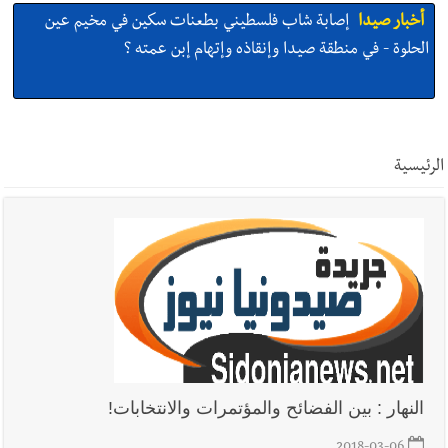
أخبار صيدا
إصابة شاب فلسطيني بطعنات سكين في مخيم عين
الحلوة - في منطقة صيدا وإنقاذه وإتهام إبن عمته ؟
أخبار صيدا
بالصور : غسان سركيس يرعى تخرّج فوج الفكر والإبداع
في ثانوية السفير : تعلّمت منكم حب الوطن والتمسك بالأرض ...
الرئيسية
والجنوب هو عزة وكرامة لبنان
أخبار صيدا
المهندس محمد زهير السعودي يستقبل المختارين
بعاصيري والبيلاني
أخبار لبنان
مقدمات نشرات الأخبار المسائية في لبنان ليوم السبت
8-8-2026
أخبار لبنان
خرق إسرائيلي في زوطر الغربية وساتر ترابي قبالة آخر
النهار : بين الفضائح والمؤتمرات والانتخابات‎!‎
نقطة للجيش اللبناني