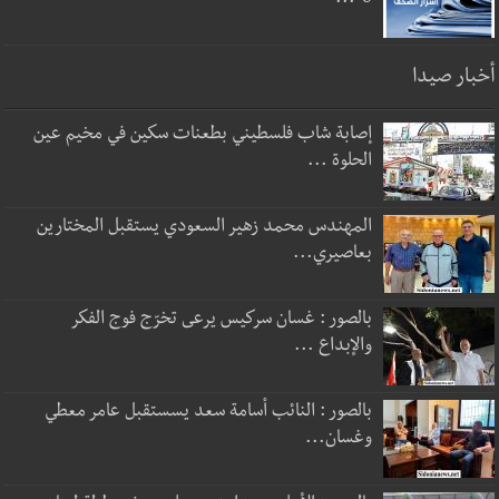
8-...
أخبار صيدا
إصابة شاب فلسطيني بطعنات سكين في مخيم عين
الحلوة ...
المهندس محمد زهير السعودي يستقبل المختارين
بعاصيري...
بالصور : غسان سركيس يرعى تخرّج فوج الفكر
والإبداع ...
بالصور : النائب أسامة سعد يسستقبل عامر معطي
وغسان...