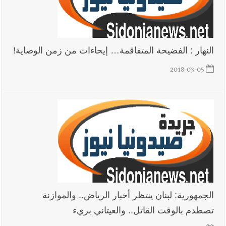
النهار : الفضيحة المتفاقمة… إيحاءات من زمن الوصاية‎!‎
2018-03-05
الجمهورية: لبنان ينتظر أخبار الرياض.. والموازنة
تصطدم بالوقت القاتل.. والعيتاني بريء