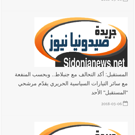
2018-03-06
أخبار لبنان
روابط القطاع العام : إضراب الاثنين احتجاجا على
تقسيط المفعول الرجعي
أخبار لبنان
خلفيات توقيف السفير الفلسطيني السابق أشرف دبور:
تداخل السياسة بالقضاء ولبنان قد يسلّمه إلى السلطة
أخبار لبنان
حراك ديبلوماسي للتجديد لـ اليونيفيل .. مسؤول غربي
المستقبل: أكد التحالف مع جنبلاط.. وبحسب المنفعة
يُحذّر من الفراغ !
مع سائر التيارات السياسية الحريري يقدّم مرشحي
"المستقبل" الأحد
2018-03-06