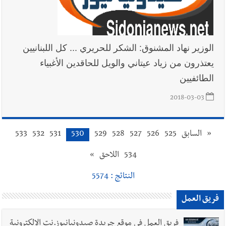
الوزير نهاد المشنوق: الشكر للحريري ... كل اللبنانيين
يعتذرون من زياد عيتاني والويل للحاقدين الأغبياء
الطائفيين
2018-03-03
«
السابق
525
526
527
528
529
530
531
532
533
534
اللاحق
»
النتائج : 5574
فريق العمل
فريق العمل في موقع جريدة صيدونيانيوز.نت الإلكترونية