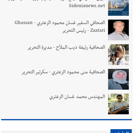
Sidonianews.net
الصحافي السفير غسان محمود الزعتري - Ghassan
Zaatari - رئيس التحرير
الصحافية رئيفة ديب الملاّح - مديرة التحرير
الصحافية منى محمود الزعتري - سكرتير التحرير
المهندس محمد غسان الزعتري