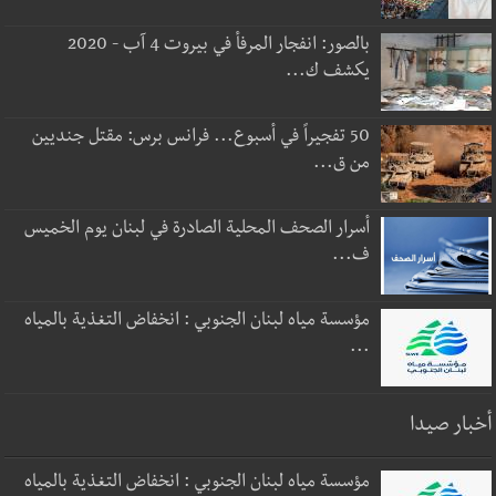
بالصور: انفجار المرفأ في بيروت 4 آب - 2020
يكشف ك...
50 تفجيراً في أسبوع... فرانس برس: مقتل جنديين
من ق...
أسرار الصحف المحلية الصادرة في لبنان يوم الخميس
ف...
مؤسسة مياه لبنان الجنوبي : انخفاض التغذية بالمياه
...
أخبار صيدا
مؤسسة مياه لبنان الجنوبي : انخفاض التغذية بالمياه