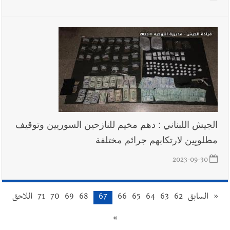
الجيش اللبناني : دهم مخيم للنازحين السوريين وتوقيف
مطلوبِين لارتكابهم جرائم مختلفة
2023-09-30
«
السابق
62
63
64
65
66
67
68
69
70
71
اللاحق
»