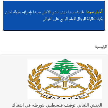
أخبار صيدا
بلدية صيدا تهنئ نادي الأهلي صيدا بإحرازه بطولة لبنان
بكرة الطاولة للرجال للعام الرابع على التوالي
أخبار صيدا
بالصور: رئيسا بلديتي صيدا وصور يشاركان في ورشة
تقنية حول الحد من النفايات البحرية وشباك الصيد المهملة
الرئيسية
أخبار صيدا
عمر مرجان يتصل برئيس النادي الرياضي مهنئا بإحراز
البطولة
أخبار صيدا
مؤسسة مياه لبنان الجنوبي : انخفاض التغذية بالمياه
في صيدا نتيجة الانقطاع المتكرر لخط الخدمات الكهربائي
الجيش اللبناني توقيف فلسطيني لتورطه في اشتباك