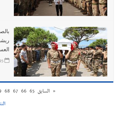
بالصو
ريشا
العس
25
«
السابق
65
66
67
68
9
النتا