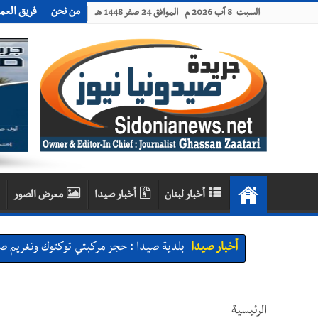
من نحن
فريق العم
السبت 8 آب 2026 م الموافق 24 صفر 1448 هـ
أخبار لبنان
أخبار صيدا
معرض الصور
أخبار صيدا
بلدية صيدا : حجز مركبتي توكتوك وتغريم ص
أخبار صيدا
We are hiring in Saida - Apply now before 14 august ...مطلوب موظفة للعمل في الأك
أخبار صيدا
بلدية صيدا ومؤسسة الحريري تعقدان الاجتم
الرئيسية