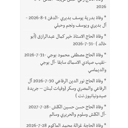
*
وفاة الحاج زكي حسن فريجة -الدفن -1-8-
2026
*
وفاة بدرية يوسف بديري -الدفن 1-8-2026 -
آل بديري ويوسف ونجم وحبلي
*
وفاة الحاج الاستاذ خير كمال عبدالرازق (أبو
خالد ) -31-7-2026
*
وفاة الحاج مصطفى محمود بوجي -31-7-2026
-نقيب صيادي الاسماك سابقا -آل بوجي
والديماسي
*
وفاة الحاج نور الدين الرفاعي 30-7-2026 آل
الرفاعي والمصري وسكر (وفيات لبنان – جريدة
صيدونيانيوز.نت )
*
وفاة الحاج حسن حسين الكلش -28-7-2027
-آل الكلش وسلوم والحريري وسالم
*
وفاة الحاجة غزالة محمد العاكوم 28-7-2026