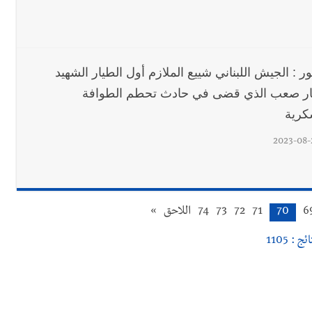
ر : الجيش اللبناني شييع الملازم أول الطيار الشهيد
ر صعب الذي قضى في حادث تحطم الطوافة
كرية
2023-08-
6
70
71
72
73
74
اللاحق
»
ئج : 1105