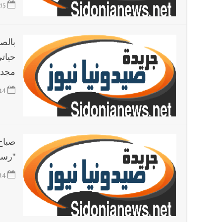
15
بالص
مجدد
14
صباح 
"رسال
14