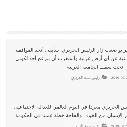
رائم استدراج وابتزاز واعتداء جنسي على قاصر
 في واقع مأزوم!
ير بو صعب زار الرئيس الحريري: سأبقى أتخذ المواقف
اعية عن أي أرض عربية وأستغرب أن ينزعج أحد لكوني
ان المميز أدهم شلهوب وبرنامج حافل وسهرات ممتعة...شاركونا الفرحة
 تحت سقف الجامعة العربية
2019-02-
الرئيس سعد الحريري
نان؟
س الحريري مغردا في اليوم العالمي للعدالة الاجتماعية:
ر الإنسان من الخوف والحاجة خطة عملنا في الحكومة
2019-02-
الرئيس سعد الحريري