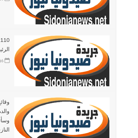
أخبار لبنان
اجتماعات روما : هذا ما أكدته مصادر مواكبة
أخبار لبنان
50 تفجيراً في أسبوع... فرانس برس: مقتل جنديين من قوات الاحتياط الاسرائيلية في جنوب لبنان
الرئ
العالم العربي
تستمر هذه المعاناة التي تمزق القلوب والضمائر؟
16
أخبار العالم
الرئيس الأميركي ترامب يحذّر إيران من ضربة
وقائع
وسأت
الناز