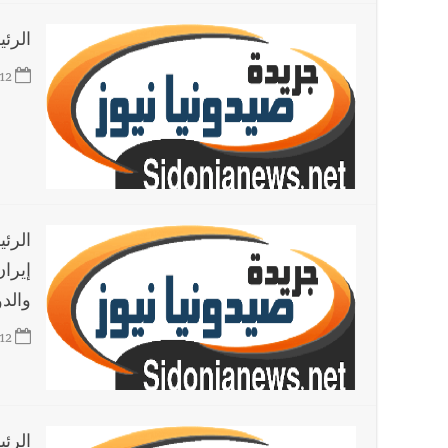
الرئ
12
الرئ
إيران
والد
12
الرئي