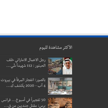
الأكثر مشاهدة لليوم
رجل الاعمال الاماراتي خلف
الحبتور : 112 شهيداً شُي...
بالصور: انفجار المرفأ في بيروت
4 آب - 2020 يكشف ك...
50 تفجيراً في أسبوع... فرانس
برس: مقتل جنديين من ق...