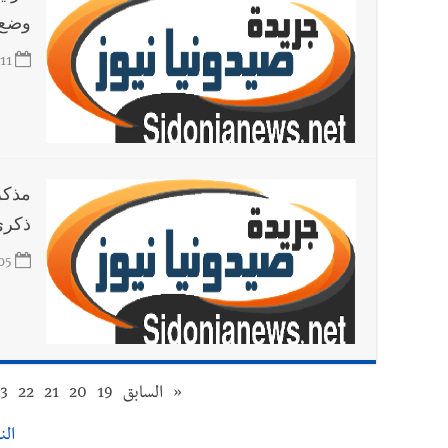
وضع 
11
ذكرى
05
«
السابق
19
20
21
22
3
النت