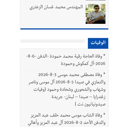
المهندس محمد غسان الزعتري
الوفيات
بتور : 112 شهيداً شُيّعوا في غزة بعد أن بقوا تحت الأنقاض منذ عام 2023: أيُعقل أن يبقى الشعب الفلسطيني يعيش كل هذا الألم؟ وإلى متى
*
وفاة الحاجة رقية محمد حمودة -الدفن -6-8-
2026-آل كعكوش وحمودة
ّة
*
وفاة مصطفى محمد موسى 3-8-2026
والتعازي في صيدا 5-8-2026 آل موسى وناصر
وشهاب والشحوري وشحادة وحمود (وفيات
زغدرايا – صيدا – لبنان- جريدة
صيدونيانيوز.نت )
*
وفاة الشاب موسى محمد خلف عبد العزيز
والدفن الأحد 2-8-2026 آل عبد العزيز وأهالي