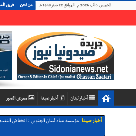
من نحن
فريق الع
الخميس 6 آب 2026 م الموافق 22 صفر 1448 هـ
رجل الاعمال الاماراتي خلف الحبتور : 112 شهيداً شُيّعوا في ‫غزة‬ بعد أن بقوا تحت الأنقاض منذ عام 2023: أيُعقل أن يبقى الشعب الفلسطيني يعيش كل هذا الألم؟ وإلى متى تستمر هذه المعاناة التي تمزق القلوب والض
أخبار لبنان
أخبار صيدا
معرض الصور
أخبار صيدا
مؤسسة مياه لبنان الجنوبي : انخفاض التغذية