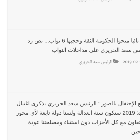
 للمفاوضات ... أيّ نتائج حاسمة؟
110 نائبا منحوا الحكومة الثقة وحجبها 6 نواب... نص رد
يس سعد الحريري على مداخلات النواب
رجل الاعمال الاماراتي خلف الح‫‬
2019-02-
الرئيس سعد الحريري
 قوية... وإعلام إيراني: الاتّفاق مع عُمان مؤجّل ما دامت التهديدات مستمر
 الإحتفال بالصور : الرئيس سعد الحريري بذكرى اغتيال
والده: 2019 ستكون سنة العدالة ولسنا دولة تابعة لأي محور
عاون مع كل الأحزاب دون استثناء ومصلحتنا عودة
حين