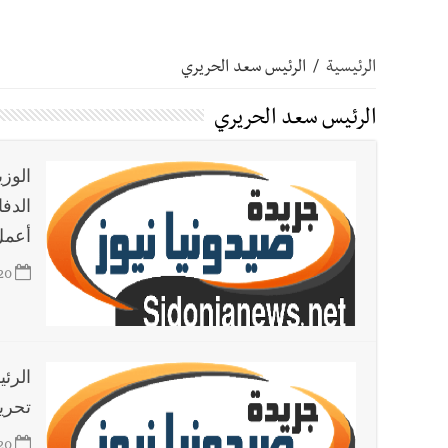
أخبار صيدا
مفرزة صيدا القضائية توقف ثلاثة أشخاص بج
الرئيسية
/
الرئيس سعد الحريري
أخبار صيدا
مرفأ صيدا.. إمكانيات كبيرة وعائدات ضخمة
الرئيس سعد الحريري
أخبار صيدا
المهندس محمد دندشلي : صيدا 2027 : فلنجعلها قصة يرويها لبنان تؤسس للمستقبل لا سنة نحتفل بها ثم نطويها
الوز
الدف
أخبار صيدا
طنبوريت -قضاء صيدا تفتتح مهرجاناتها الصيفية بدعوة من بلديتها الخميس ٦-٨-٢٠٢٦ مع الفن
أعمل
20
أخبار لبنان
إنفجار مرفأ أم إنفجار دولة؟... كيف نحمي لب
أخبار لبنان
راتب النائب من 3 آلاف إلى 5 آلاف دولار شهرياً... فكيف أقرّت الزيادة؟
الرئي
تحري
أخبار لبنان
مواجهة مؤجّلة لنزاع طويل
20