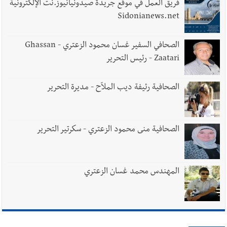
فريق العمل في موقع جريدة صيدونيانيوز.نت الإلكترونية
Sidonianews.net
الصحافي السفير غسان محمود الزعتري - Ghassan
Zaatari - رئيس التحرير
الصحافية رئيفة ديب الملاّح - مديرة التحرير
الصحافية منى محمود الزعتري - سكرتير التحرير
المهندس محمد غسان الزعتري