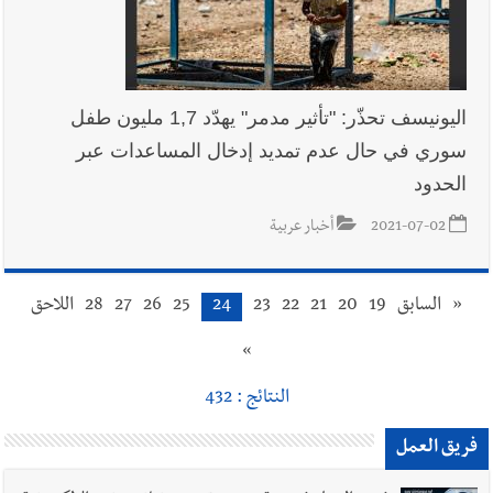
اليونيسف تحذّر: "تأثير مدمر" يهدّد 1,7 مليون طفل
سوري في حال عدم تمديد إدخال المساعدات عبر
الحدود
2021-07-02
أخبار عربية
«
السابق
19
20
21
22
23
24
25
26
27
28
اللاحق
»
النتائج : 432
فريق العمل