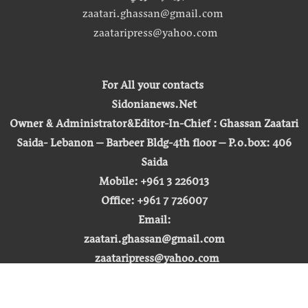
zaatari.ghassan@gmail.com
zaataripress@yahoo.com
For All your contacts
Sidonianews.Net
Owner & Administrator&Editor-In-Chief : Ghassan Zaatari
Saida- Lebanon – Barbeer Bldg-4th floor – P.o.box: 406
Saida
Mobile: +961 3 226013
Office: +961 7 726007
Email:
zaatari.ghassan@gmail.com
zaataripress@yahoo.com
[ المشاهدة : 255,447,545 ]