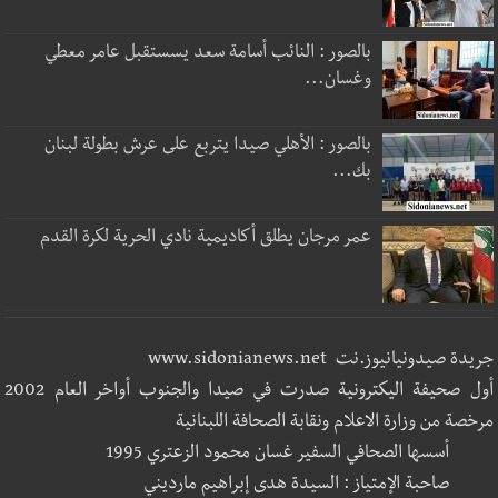
بالصور : النائب أسامة سعد يسستقبل عامر معطي
وغسان...
بالصور : الأهلي صيدا يتربع على عرش بطولة لبنان
بك...
عمر مرجان يطلق أكاديمية نادي الحرية لكرة القدم
جريدة صيدونيانيوز.نت www.sidonianews.net
أول صحيفة اليكترونية صدرت في صيدا والجنوب أواخر العام 2002
مرخصة من وزارة الاعلام ونقابة الصحافة اللبنانية
أسسها الصحافي السفير غسان محمود الزعتري 1995
صاحبة الإمتياز : السيدة هدى إبراهيم مارديني