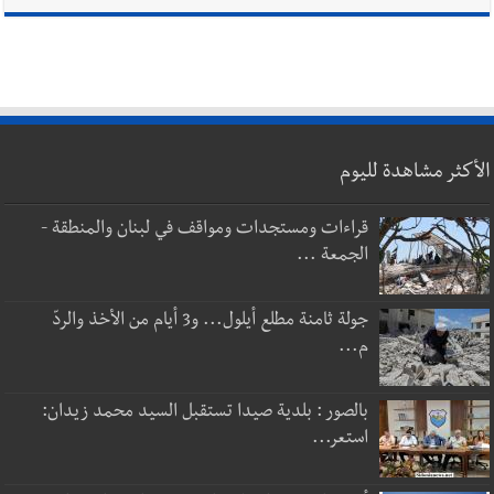
الأكثر مشاهدة لليوم
قراءات ومستجدات ومواقف في لبنان والمنطقة -
الجمعة ...
جولة ثامنة مطلع أيلول... و3 أيام من الأخذ والردّ
م...
بالصور : بلدية صيدا تستقبل السيد محمد زيدان:
استعر...