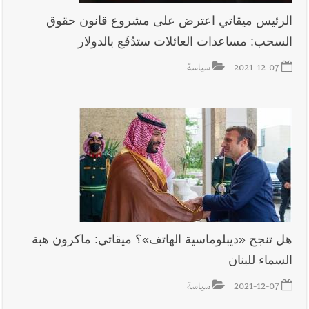
الرئيس ميقاتي اعترض على مشروع قانون حقوق
السحب: مساعدات العائلات ستدُفَع بالدولار
أخبار لبنان
بهية الحريري تقدم بإسم الرئيس سعد الحريري التعازي
بوفاة الراحل ميشال معلولي
2021-12-07
سياسة
أخبار لبنان
الجيش اللبناني : إصابة أحد العسكريين بجروح طفيفة
نتيجة استهداف إسرائيلي معادٍ لجرافة للجيش في بلدة المنصوري -
صور
أخبار لبنان
مسيّرة أسرائيلية القت قنبلة صوتية باتجاه جرافة للجيش
اللبناني خلال عملها في المنصوري ومعلومات أولية عن اصابة أحد
هل تنجح «ديبلوماسية الهاتف»؟ ميقاتي: ماكرون هبة
العسكريين
السماء للبنان
2021-12-07
سياسة
أخبار لبنان
بسام طليس : نرفض فرض ضريبة جديدة على