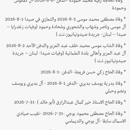
*
وفاة الحاجة رقية محمد حمودة -الدفن -6-8-2026-آل كعكوش
وحمودة
*
وفاة مصطفى محمد موسى 3-8-2026 والتعازي في صيدا 5-8-2026
آل موسى وناصر وشهاب والشحوري وشحادة وحمود (وفيات زغدرايا –
صيدا – لبنان- جريدة صيدونيانيوز.نت )
*
وفاة الشاب موسى محمد خلف عبد العزيز والدفن الأحد 2-8-2026
آل عبد العزيز وأهالي بلدة العلمانية (وفيات صيدا- لبنان – جريدة
صيدونيانيوز.نت )
*
وفاة الحاج زكي حسن فريجة -الدفن -1-8-2026
*
وفاة بدرية يوسف بديري -الدفن 1-8-2026 - آل بديري ويوسف
ونجم وحبلي
*
وفاة الحاج الاستاذ خير كمال عبدالرازق (أبو خالد ) -31-7-2026
*
وفاة الحاج مصطفى محمود بوجي -31-7-2026 -نقيب صيادي
الاسماك سابقا -آل بوجي والديماسي