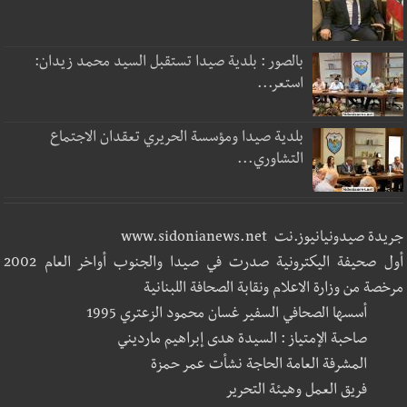
بالصور : بلدية صيدا تستقبل السيد محمد زيدان:
استعر...
بلدية صيدا ومؤسسة الحريري تعقدان الاجتماع
التشاوري...
جريدة صيدونيانيوز.نت www.sidonianews.net
أول صحيفة اليكترونية صدرت في صيدا والجنوب أواخر العام 2002
مرخصة من وزارة الاعلام ونقابة الصحافة اللبنانية
أسسها الصحافي السفير غسان محمود الزعتري 1995
صاحبة الإمتياز : السيدة هدى إبراهيم مارديني
المشرفة العامة الحاجة نشأت عمر حمزة
فريق العمل وهيئة التحرير