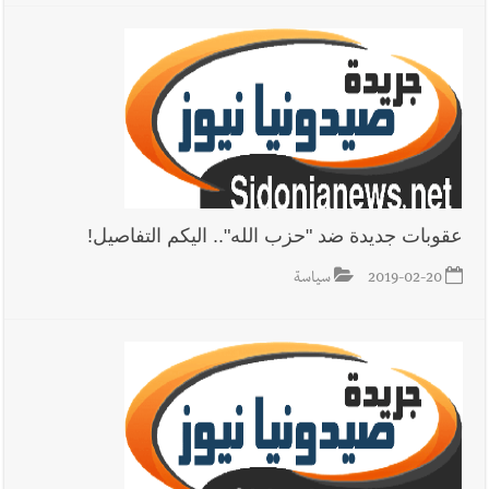
فكيف أقرّت الزيادة؟
أخبار لبنان
مواجهة مؤجّلة لنزاع طويل
عقوبات جديدة ضد "حزب الله".. اليكم التفاصيل!
العالم العربي
رجل الاعمال الاماراتي خلف الحبتور : 112 شهيداً
شُيّعوا في ‫غزة‬ بعد أن بقوا تحت الأنقاض منذ عام 2023: أيُعقل أن
2019-02-20
سياسة
يبقى الشعب الفلسطيني يعيش كل هذا الألم؟ وإلى متى تستمر هذه
المعاناة التي تمزق القلوب والضمائر؟