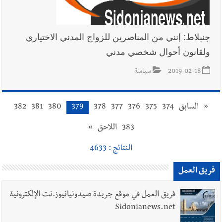
جنبلاط: إنني من المناصرين للزواج المدني الاختياري
ولقانون أحوال شخصي مدني
2019-02-18
سياسة
«
السابق
374
375
376
377
378
379
380
381
382
383
اللاحق
»
النتائج : 4633
فريق العمل
فريق العمل في موقع جريدة صيدونيانيوز.نت الإلكترونية
Sidonianews.net