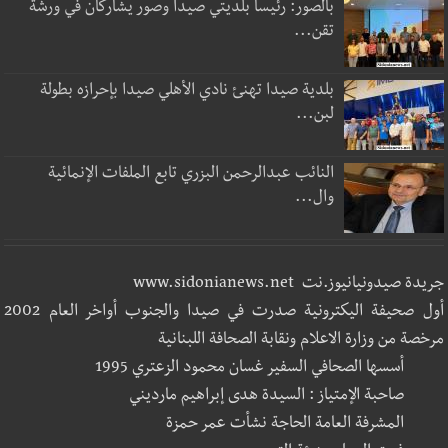
بالصور: رئيسا بلديتي صيدا وصور يشاركان في ورشة
تقن...
بلدية صيدا تهنئ نادي الأهلي صيدا بإحرازه بطولة
لبن...
النائب عبدالرحمن البزري تابع الملفات الإنمائية
وال...
جريدة صيدونيانيوز.نت www.sidonianews.net
أول صحيفة اليكترونية صدرت في صيدا والجنوب أواخر العام 2002
مرخصة من وزارة الاعلام ونقابة الصحافة اللبنانية
أسسها الصحافي السفير غسان محمود الزعتري 1995
صاحبة الإمتياز : السيدة هدى إبراهيم مارديني
المشرفة العامة الحاجة نشأت عمر حمزة