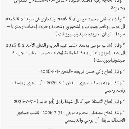
*
وفاة الحاجة رقية محمد حمودة -الدفن -6-8-2026-آل كعكوش
وحمودة
*
وفاة مصطفى محمد موسى 3-8-2026 والتعازي في صيدا 5-8-2026
آل موسى وناصر وشهاب والشحوري وشحادة وحمود (وفيات زغدرايا –
صيدا – لبنان- جريدة صيدونيانيوز.نت )
*
وفاة الشاب موسى محمد خلف عبد العزيز والدفن الأحد 2-8-2026
آل عبد العزيز وأهالي بلدة العلمانية (وفيات صيدا- لبنان – جريدة
صيدونيانيوز.نت )
*
وفاة الحاج زكي حسن فريجة -الدفن -1-8-2026
*
وفاة بدرية يوسف بديري -الدفن 1-8-2026 - آل بديري ويوسف
ونجم وحبلي
*
وفاة الحاج الاستاذ خير كمال عبدالرازق (أبو خالد ) -31-7-2026
*
وفاة الحاج مصطفى محمود بوجي -31-7-2026 -نقيب صيادي
الاسماك سابقا -آل بوجي والديماسي