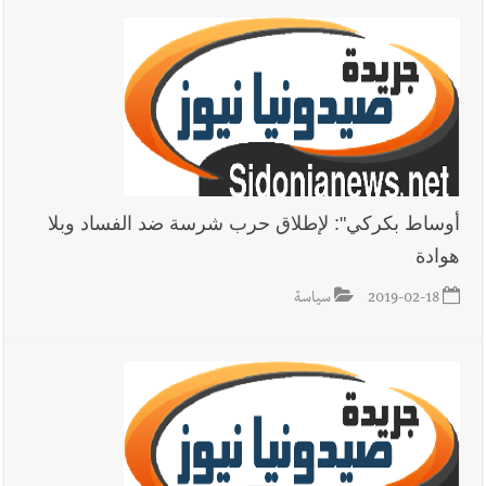
أوساط بكركي": لإطلاق حرب شرسة ضد الفساد وبلا
هوادة
2019-02-18
سياسة