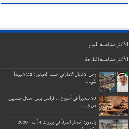
الأكثر مشاهدة لليوم
الأكثر مشاهدة البارحة
رجل الاعمال الاماراتي خلف الحبتور : 112 شهيداً
شُي...
50 تفجيراً في أسبوع... فرانس برس: مقتل جنديين
من ق...
بالصور: انفجار المرفأ في بيروت 4 آب - 2020