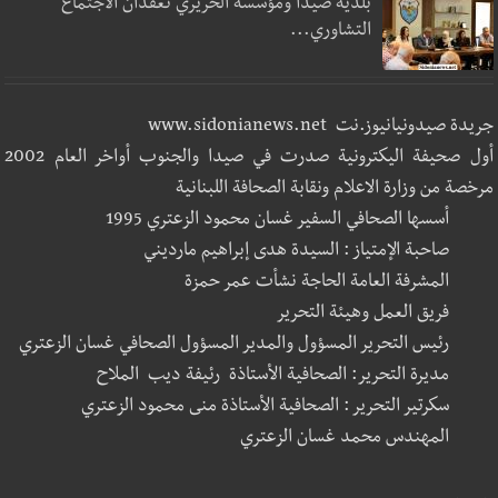
بلدية صيدا ومؤسسة الحريري تعقدان الاجتماع
التشاوري...
جريدة صيدونيانيوز.نت www.sidonianews.net
أول صحيفة اليكترونية صدرت في صيدا والجنوب أواخر العام 2002
مرخصة من وزارة الاعلام ونقابة الصحافة اللبنانية
أسسها الصحافي السفير غسان محمود الزعتري 1995
صاحبة الإمتياز : السيدة هدى إبراهيم مارديني
المشرفة العامة الحاجة نشأت عمر حمزة
فريق العمل وهيئة التحرير
رئيس التحرير المسؤول والمدير المسؤول الصحافي غسان الزعتري
مديرة التحرير: الصحافية الأستاذة رئيفة ديب الملاح
سكرتير التحرير : الصحافية الأستاذة منى محمود الزعتري
المهندس محمد غسان الزعتري