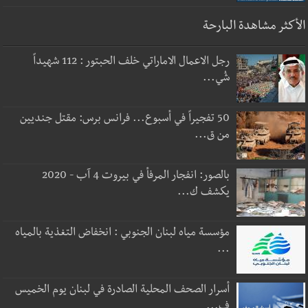
الأكثر مشاهدة البارحة
رجل الاعمال الاماراتي خلف الحبتور : 112 شهيداً
شُي...
50 تفجيراً في أسبوع... فرانس برس: مقتل جنديين
من ق...
بالصور: انفجار المرفأ في بيروت 4 آب - 2020
يكشف ك...
مؤسسة مياه لبنان الجنوبي : انخفاض التغذية بالمياه
...
أسرار الصحف المحلية الصادرة في لبنان يوم الخميس
ف...