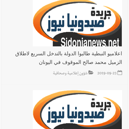
اللبناني خلال عملها في المنصوري ومعلومات أولية عن اصابة أحد
العسكريين
أخبار لبنان
بسام طليس : نرفض فرض ضريبة جديدة على
المحروقات تحت شعار حماية البيئة والأولوية اليوم للتخفيف من
معاناة المواطنين
اعلاميو النبطية طالبوا الدولة بالتدخل السريع لاطلاق
الزميل محمد صالح الموقوف في اليونان
أخبار لبنان
الرئيس بري يدعو الى جلسة عامة في 11 و12 الحالي
2019-09-23
شؤون إعلامية وصحافية
العالم العربي
رجل الاعمال الاماراتي خلف الحبتور : 112 شهيداً
شُيّعوا في ‫غزة‬ بعد أن بقوا تحت الأنقاض منذ عام 2023: أيُعقل أن
يبقى الشعب الفلسطيني يعيش كل هذا الألم؟ وإلى متى تستمر هذه
المعاناة التي تمزق القلوب والضمائر؟