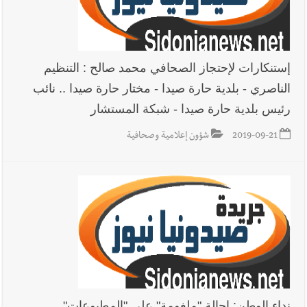
إستنكارات لإحتجاز الصحافي محمد صالح : التنظيم
الناصري - بلدية حارة صيدا - مختار حارة صيدا .. نائب
رئيس بلدية حارة صيدا - شبكة المستشار
2019-09-21
شؤون إعلامية وصحافية
نداء الوطن: إحالة "ملغومة" على "المطبوعات"…