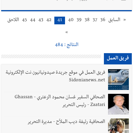
«
السابق
36
37
38
39
40
41
42
43
44
45
اللاحق
»
النتائج : 484
فريق العمل
فريق العمل في موقع جريدة صيدونيانيوز.نت الإلكترونية
Sidonianews.net
الصحافي السفير غسان محمود الزعتري - Ghassan
Zaatari - رئيس التحرير
الصحافية رئيفة ديب الملاّح - مديرة التحرير