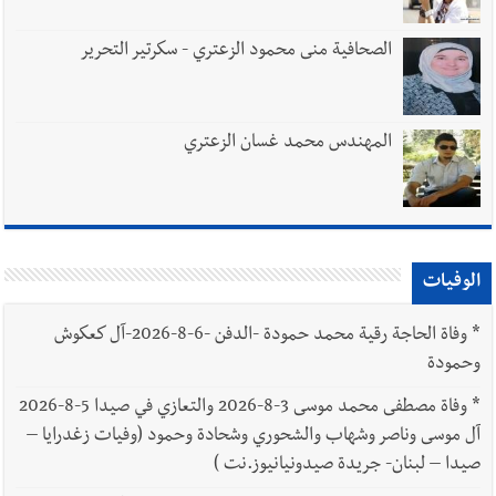
الصحافية منى محمود الزعتري - سكرتير التحرير
المهندس محمد غسان الزعتري
الوفيات
*
وفاة الحاجة رقية محمد حمودة -الدفن -6-8-2026-آل كعكوش
وحمودة
*
وفاة مصطفى محمد موسى 3-8-2026 والتعازي في صيدا 5-8-2026
آل موسى وناصر وشهاب والشحوري وشحادة وحمود (وفيات زغدرايا –
صيدا – لبنان- جريدة صيدونيانيوز.نت )