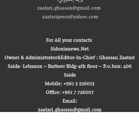
بريد إلكتروني:
zaatari.ghassan@gmail.com
zaataripress@yahoo.com
For All your contacts
Sidonianews.Net
Owner & Administrator&Editor-In-Chief : Ghassan Zaatari
Saida- Lebanon – Barbeer Bldg-4th floor – P.o.box: 406
Saida
Mobile: +961 3 226013
Office: +961 7 726007
Email:
zaatari.ghassan@gmail.com
zaataripress@yahoo.com
[ المشاهدة : 255,306,878 ]