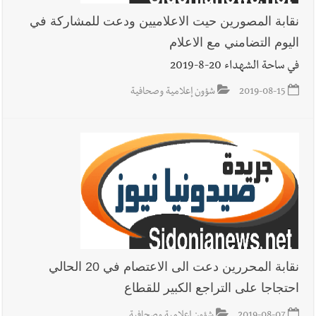
نقابة المصورين حيت الاعلاميين ودعت للمشاركة في
اليوم التضامني مع الاعلام
أخبار صيدا
مؤسسة مياه لبنان الجنوبي : انخفاض التغذية بالمياه
في صيدا نتيجة الانقطاع المتكرر لخط الخدمات الكهربائي
في ساحة الشهداء 20-8-2019
2019-08-15
شؤون إعلامية وصحافية
أخبار لبنان
قراءات ومستجدات ومواقف في لبنان والمنطقة -
الجمعة 7-8-2026: مفاوضات متعثّرة في روما؟ | عون: علينا
الاستمرار بمسار التفاوض؟ واشنطن لتل أبيب: الحزب لم يخرق؟ |
فضيحة نقص السلاح تكبر؟ إيران - عمان : اتفاق هرمز على السكة ؟
أخبار لبنان
مفكرة النشاطات الرسمية المقررة في لبنان ليوم الجمعة
7-8-2026
نقابة المحررين دعت الى الاعتصام في 20 الحالي
احتجاجا على التراجع الكبير للقطاع
أخبار لبنان
أسرار الصحف المحلية الصادرة في لبنان ليوم الجمعة 7-