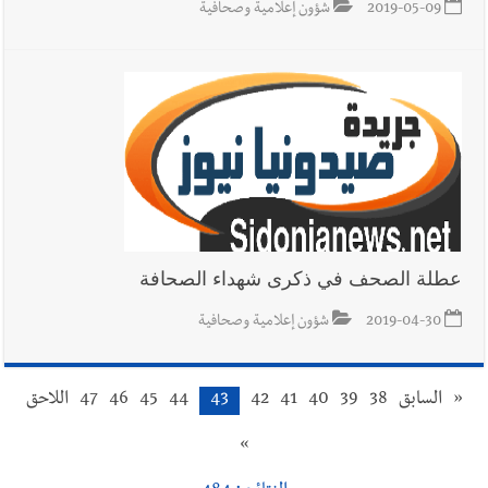
2019-05-09
شؤون إعلامية وصحافية
عطلة الصحف في ذكرى شهداء الصحافة
2019-04-30
شؤون إعلامية وصحافية
«
السابق
38
39
40
41
42
43
44
45
46
47
اللاحق
»