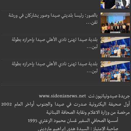
بالصور: رئيسا بلديتي صيدا وصور يشاركان في ورشة
تقن...
بلدية صيدا تهنئ نادي الأهلي صيدا بإحرازه بطولة
لبن...
بلدية صيدا تهنئ نادي الأهلي صيدا بإحرازه بطولة
لبن...
جريدة صيدونيانيوز.نت www.sidonianews.net
أول صحيفة اليكترونية صدرت في صيدا والجنوب أواخر العام 2002
مرخصة من وزارة الاعلام ونقابة الصحافة اللبنانية
أسسها الصحافي السفير غسان محمود الزعتري 1995
صاحبة الإمتياز : السيدة هدى إبراهيم مارديني