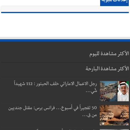
إعلانات مبوبة
الأكثر مشاهدة لليوم
الأكثر مشاهدة البارحة
رجل الاعمال الاماراتي خلف الحبتور : 112 شهيداً
شُي...
50 تفجيراً في أسبوع... فرانس برس: مقتل جنديين
من ق...