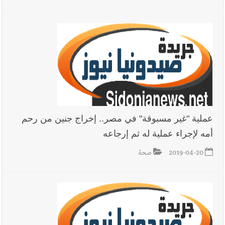
عملية "غير مسبوقة" في مصر.. إخراج جنين من رحم
أمه لإجراء عملية له ثم إرجاعه
2019-04-20
صحة