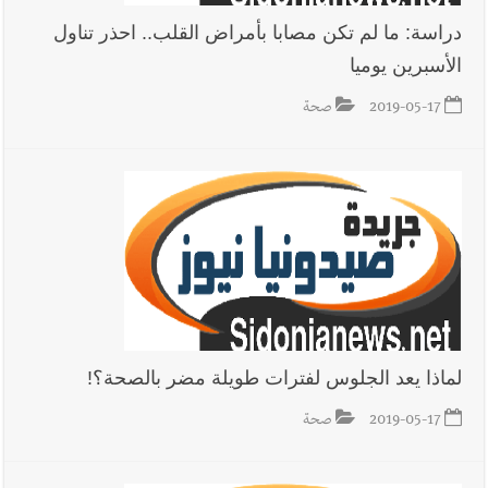
دراسة: ما لم تكن مصابا بأمراض القلب.. احذر تناول
الأسبرين يوميا
أخبار لبنان
بالصور : قائد الجيش اللبناني العماد رودولف هيكل شدد
خلال استقباله قائد القوة المشتركة الألمانية اللواء Alexander
2019-05-17
صحة
Sollfrank على ضرورة تعزيز التعاون بين الجيشَين
أخبار لبنان
الطقس غدا صيفي معتاد والحرارة ضمن معدلاتها
الموسمية
أخبار لبنان
إنفجار مرفأ أم إنفجار دولة؟... كيف نحمي لبنان؟
لماذا يعد الجلوس لفترات طويلة مضر بالصحة؟!
2019-05-17
صحة
أخبار لبنان
راتب النائب من 3 آلاف إلى 5 آلاف دولار شهرياً...