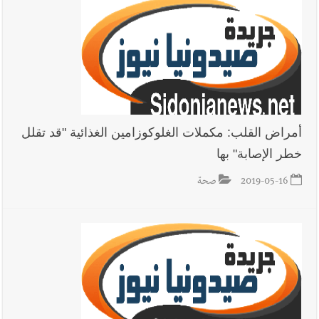
فكيف أقرّت الزيادة؟
أخبار لبنان
مواجهة مؤجّلة لنزاع طويل
أمراض القلب: مكملات الغلوكوزامين الغذائية "قد تقلل
خطر الإصابة" بها
العالم العربي
رجل الاعمال الاماراتي خلف الحبتور : 112 شهيداً
شُيّعوا في ‫غزة‬ بعد أن بقوا تحت الأنقاض منذ عام 2023: أيُعقل أن
2019-05-16
صحة
يبقى الشعب الفلسطيني يعيش كل هذا الألم؟ وإلى متى تستمر هذه
المعاناة التي تمزق القلوب والضمائر؟