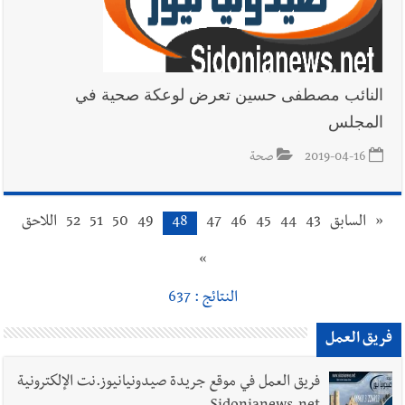
النائب مصطفى حسين تعرض لوعكة صحية في
المجلس
2019-04-16
صحة
«
السابق
43
44
45
46
47
48
49
50
51
52
اللاحق
»
النتائج : 637
فريق العمل
فريق العمل في موقع جريدة صيدونيانيوز.نت الإلكترونية