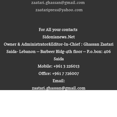
zaatari.ghassan@gmail.com
zaataripress@yahoo.com
For All your contacts
Sidonianews.Net
Owner & Administrator&Editor-In-Chief : Ghassan Zaatari
Saida- Lebanon – Barbeer Bldg-4th floor – P.o.box: 406
Saida
Mobile: +961 3 226013
Office: +961 7 726007
Email:
zaatari.ghassan@gmail.com
zaataripress@yahoo.com
[ المشاهدة : 255,285,820 ]
حق النشر © 2026 | صيدونيا نيوز |
تطوير شركة التكنولوجيا المفتوحة