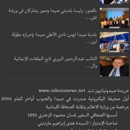
بالصور: رئيسا بلديتي صيدا وصور يشاركان في ورشة
تقن...
بلدية صيدا تهنئ نادي الأهلي صيدا بإحرازه بطولة
لبن...
النائب عبدالرحمن البزري تابع الملفات الإنمائية
وال...
جريدة صيدونيانيوز.نت www.sidonianews.net
أول صحيفة اليكترونية صدرت في صيدا والجنوب أواخر العام 2002
مرخصة من وزارة الاعلام ونقابة الصحافة اللبنانية
أسسها الصحافي السفير غسان محمود الزعتري 1995
صاحبة الإمتياز : السيدة هدى إبراهيم مارديني