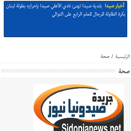
أخبار صيدا
بلدية صيدا تهنئ نادي الأهلي صيدا بإحرازه بطولة لبنان
بكرة الطاولة للرجال للعام الرابع على التوالي
أخبار صيدا
بالصور: رئيسا بلديتي صيدا وصور يشاركان في ورشة
تقنية حول الحد من النفايات البحرية وشباك الصيد المهملة
الرئيسية
/
صحة
صحة
أخبار صيدا
عمر مرجان يتصل برئيس النادي الرياضي مهنئا بإحراز
البطولة
أخبار صيدا
مؤسسة مياه لبنان الجنوبي : انخفاض التغذية بالمياه
في صيدا نتيجة الانقطاع المتكرر لخط الخدمات الكهربائي