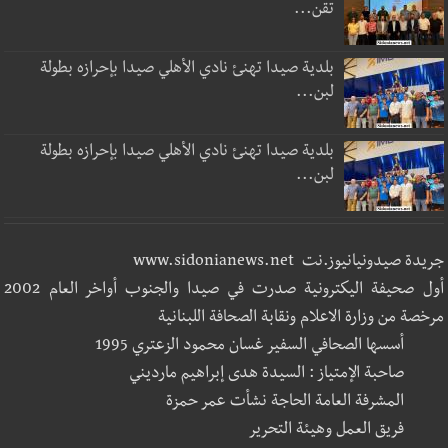
تقن...
بلدية صيدا تهنئ نادي الأهلي صيدا بإحرازه بطولة
لبن...
بلدية صيدا تهنئ نادي الأهلي صيدا بإحرازه بطولة
لبن...
جريدة صيدونيانيوز.نت www.sidonianews.net
أول صحيفة اليكترونية صدرت في صيدا والجنوب أواخر العام 2002
مرخصة من وزارة الاعلام ونقابة الصحافة اللبنانية
أسسها الصحافي السفير غسان محمود الزعتري 1995
صاحبة الإمتياز : السيدة هدى إبراهيم مارديني
المشرفة العامة الحاجة نشأت عمر حمزة
فريق العمل وهيئة التحرير