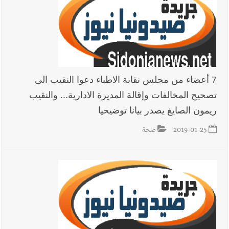
7-8-2026
أخبار لبنان
أسرار الصحف المحلية الصادرة في لبنان ليوم الجمعة 7-
8-2026
7 أعضاء من مجلس نقابة الاطباء دعوا النقيب الى
تصحيح المخالفات وإقالة المديرة الادارية... والنقيب
ريمون الصايغ يصدر بيانا توضيحيا
أخبار لبنان
مقدمات نشرات الأخبار المسائية في لبنان ليوم
الخميس 6-8-2026
2019-01-25
صحة
العالم العربي
رجل الاعمال الاماراتي خلف الحبتور : 112 شهيداً
شُيّعوا في ‫غزة‬ بعد أن بقوا تحت الأنقاض منذ عام 2023: أيُعقل أن
يبقى الشعب الفلسطيني يعيش كل هذا الألم؟ وإلى متى تستمر هذه
المعاناة التي تمزق القلوب والضمائر؟