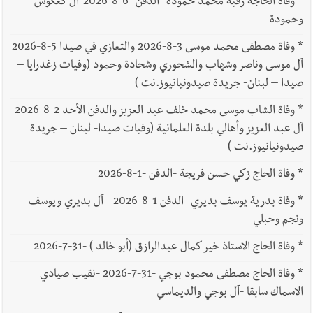
*
وفاة الحاجة رقية محمد حمودة -الدفن -6-8-2026-آل كعكوش
وحمودة
*
وفاة مصطفى محمد موسى 3-8-2026 والتعازي في صيدا 5-8-2026
آل موسى وناصر وشهاب والشحوري وشحادة وحمود (وفيات زغدرايا –
صيدا – لبنان- جريدة صيدونيانيوز.نت )
*
وفاة الشاب موسى محمد خلف عبد العزيز والدفن الأحد 2-8-2026
آل عبد العزيز وأهالي بلدة العلمانية (وفيات صيدا- لبنان – جريدة
صيدونيانيوز.نت )
*
وفاة الحاج زكي حسن فريجة -الدفن -1-8-2026
*
وفاة بدرية يوسف بديري -الدفن 1-8-2026 - آل بديري ويوسف
ونجم وحبلي
*
وفاة الحاج الاستاذ خير كمال عبدالرازق (أبو خالد ) -31-7-2026
*
وفاة الحاج مصطفى محمود بوجي -31-7-2026 -نقيب صيادي
الاسماك سابقا -آل بوجي والديماسي