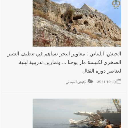
في ثانوية السفير : تعلّمت منكم حب الوطن والتمسك بالأرض ...
والجنوب هو عزة وكرامة لبنان
الجيش: اللبناني : مغاوير البحر تساهم في تنظيف الشير
الصخري لكنيسة مار يوحنا ... وتمارين تدريبية ليلية
لعناصر دورة القتال
2021-10-19
الجيش اللبناني