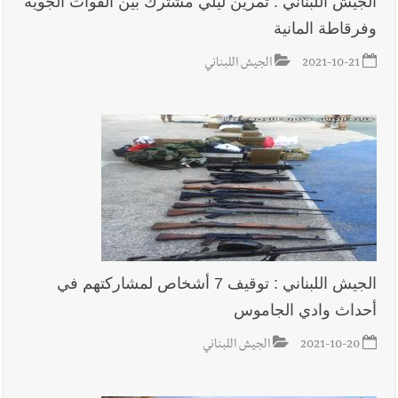
الجيش اللبناني : تمرين ليلي مشترك بين القوات الجوية
وفرقاطة المانية
أخبار لبنان
روابط القطاع العام : إضراب الاثنين احتجاجا على
تقسيط المفعول الرجعي
2021-10-21
الجيش اللبناني
أخبار لبنان
خلفيات توقيف السفير الفلسطيني السابق أشرف دبور:
تداخل السياسة بالقضاء ولبنان قد يسلّمه إلى السلطة
أخبار لبنان
حراك ديبلوماسي للتجديد لـ اليونيفيل .. مسؤول غربي
يُحذّر من الفراغ !
الجيش اللبناني : توقيف 7 أشخاص لمشاركتهم في
أخبار لبنان
ليلة سقوط رياض سلامة... هل ننتظر الحقيقة؟
أحداث وادي الجاموس
2021-10-20
الجيش اللبناني
أخبار صيدا
بالصور : غسان سركيس يرعى تخرّج فوج الفكر والإبداع