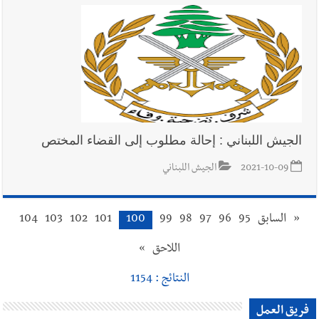
الجيش اللبناني : إحالة مطلوب إلى القضاء المختص
2021-10-09
الجيش اللبناني
«
السابق
95
96
97
98
99
100
101
102
103
104
اللاحق
»
النتائج : 1154
فريق العمل