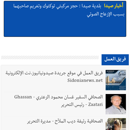
أخبار صيدا
بلدية صيدا : حجز مركبتي توكتوك وتغريم صاحبهما
بسبب الإزعاج الصوتي
أخبار صيدا
We are hiring in Saida - Apply now before 14
august ...مطلوب موظفة للعمل في الأكاديمية الدولية لبناء
القدرات -صيدا
فريق العمل
فريق العمل في موقع جريدة صيدونيانيوز.نت الإلكترونية
أخبار صيدا
بلدية صيدا ومؤسسة الحريري تعقدان الاجتماع
Sidonianews.net
التشاوري الأول للمرصد الحضري
الصحافي السفير غسان محمود الزعتري - Ghassan
Zaatari - رئيس التحرير
أخبار صيدا
بالصور : بلدية صيدا تستقبل السيد محمد زيدان:
استعراض شامل لمشاريع وتأكيدٌ على حماية القيمة التراثية للمدينة
الصحافية رئيفة ديب الملاّح - مديرة التحرير
القديمة