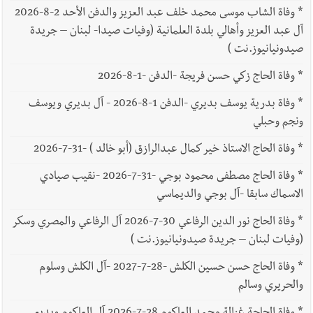
بوفاة الراحل ميشال معلولي
*
وفاة الشاب موسى محمد خلف عبد العزيز والدفن الأحد 2-8-2026
آل عبد العزيز وأهالي بلدة العلمانية (وفيات صيدا- لبنان – جريدة
صيدونيانيوز.نت )
أخبار لبنان
الجيش اللبناني : إصابة أحد العسكريين بجروح طفيفة
*
وفاة الحاج زكي حسن فريجة -الدفن -1-8-2026
نتيجة استهداف إسرائيلي معادٍ لجرافة للجيش في بلدة المنصوري -
*
وفاة بدرية يوسف بديري -الدفن 1-8-2026 - آل بديري ويوسف
صور
ونجم وحبلي
*
وفاة الحاج الاستاذ خير كمال عبدالرازق (أبو خالد ) -31-7-2026
أخبار لبنان
مسيّرة أسرائيلية القت قنبلة صوتية باتجاه جرافة للجيش
اللبناني خلال عملها في المنصوري ومعلومات أولية عن اصابة أحد
*
وفاة الحاج مصطفى محمود بوجي -31-7-2026 -نقيب صيادي
الاسماك سابقا -آل بوجي والديماسي
العسكريين
*
وفاة الحاج نور الدين الرفاعي 30-7-2026 آل الرفاعي والمصري وسكر
(وفيات لبنان – جريدة صيدونيانيوز.نت )
العالم العربي
رجل الاعمال الاماراتي خلف الحبتور : 112 شهيداً
شُيّعوا في ‫غزة‬ بعد أن بقوا تحت الأنقاض منذ عام 2023: أيُعقل أن
*
وفاة الحاج حسن حسين الكلش -28-7-2027 -آل الكلش وسلوم
يبقى الشعب الفلسطيني يعيش كل هذا الألم؟ وإلى متى تستمر هذه
والحريري وسالم
المعاناة التي تمزق القلوب والضمائر؟