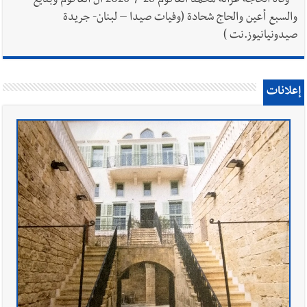
*
وفاة الحاجة غزالة محمد العاكوم 28-7-2026 آل العاكوم وبديع
والسبع أعين والحاج شحادة (وفيات صيدا – لبنان- جريدة
صيدونيانيوز.نت )
إعلانات