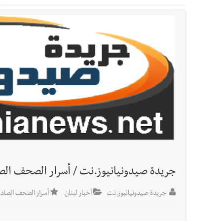
أخبار صيدا
We are hiring in Saida - Apply now before 14 august ...مطلوب موظفة للعمل في الأك
أخبار صيدا
بلدية صيدا ومؤسسة الحريري تعقدان الاجتم
أخبار لبنان
خرق إسرائيلي في زوطر الغربية وساتر ترابي قب
أخبار لبنان
روابط القطاع العام : إضراب الاثنين احتجاج
أخبار لبنان
خلفيات توقيف السفير الفلسطيني السابق أشر
أخبار لبنان
حراك ديبلوماسي للتجديد لـ اليونيفيل .. مسؤ
أخبار لبنان
ليلة سقوط رياض سلامة... هل ننتظر الحقيق
جريدة صيدونيانيوز.نت / أسرار الصحف الصادرة في 
جريدة صيدونيانيوز.نت
أخبار لبنان
أسرار الصحف الصادرة ف