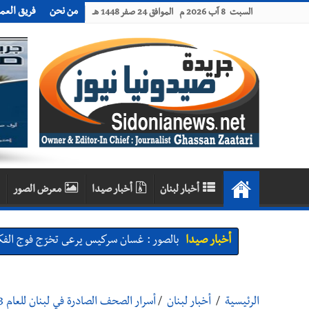
من نحن
فريق العم
السبت 8 آب 2026 م الموافق 24 صفر 1448 هـ
أخبار لبنان
أخبار صيدا
معرض الصور
أخبار صيدا
بالصور : غسان سركيس يرعى تخرّج فوج الفكر
أخبار صيدا
المهندس محمد السعودي يستقبل المختارين 
أخبار صيدا
بلدية صيدا : حجز مركبتي توكتوك وتغريم ص
الرئيسية
/
أخبار لبنان
/
أسرار الصحف الصادرة في لبنان للعام 2023