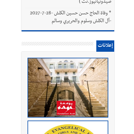
صيدونيانيوز.نت )
*
وفاة الحاج حسن حسين الكلش -28-7-2027
-آل الكلش وسلوم والحريري وسالم
إعلانات