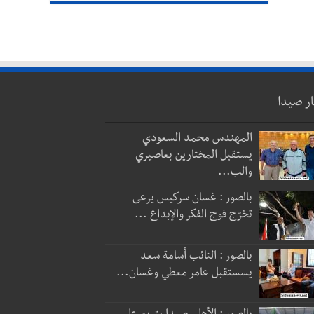
ار صيدا
المهندس محمد السعودي
يستقبل المختارين بعاصيري
والب...
بالصور : غسان سركيس يرعى
تخرّج فوج الفكر والإبداع ...
بالصور : النائب أسامة سعد
يسستقبل عامر معطي وغسان...