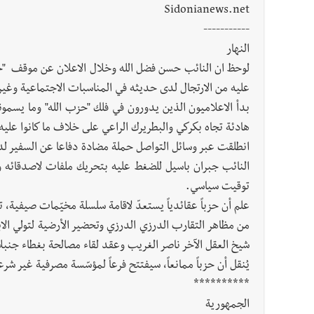
Sidonianews.net
-----------
النهار
لوحظ ان النائب حسن فضل الله وخلال الاعلان عن موقف "حزب
عليه من الارتجال لدى حديثه في المناسبات الاجتماعية وغير
بدأ الاعلاميون الذين يدورون في فلك "حزب الله" وما يسمونه
هادئة تجاه بكركي والبطريرك الراعي على خلاف ما كانوا عليه 
انطلقت عبر وسائل التواصل حملة مضادة دفاعا عن السفير ل
النائب جبران باسيل للضغط عليه بتحريك ملفات لاصدقائه وال
توقيت سياسي.
علم أن حزباً عقائدياً يستعدّ لاقامة سلسلة مخيّمات صيفي
من مظاهر التقارب الدرزي الدرزي وتحضير الأرضية لتولي الا
شيخ العقل الآخر ناصر الغريب وعقد لقاء مصالحة بغطاء جنبل
يُنقل أن حزباً ممانعاً، سيفتتح فرعاً لمؤسّسة مصرفية غير ش
**********
الجمهورية