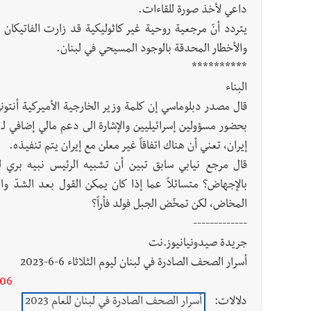
داعي لأخذ صورة للقاءات.
يتردد أنّ مرجعية روحية غير كاثوليكية قد زارت الفاتيكان 
والأخطار المحدقة بالوجود المسيحي في لبنان.
**********
البناء
قال مصدر دبلوماسي إن كلمة وزير الخارجية الأميركية أنتوني
بحضور مسؤولين إسرائيليين والإشارة الى دعم مالي إضافي ل
إيران، تعني أن هناك اتفاقاً غير معلن مع إيران يتم تنفيذه.
قال مرجع نيابي سابق تبين أن تشبيه الرئيس نبيه بري ل
بالإجهاض؟ متسائلاً عما إذا كان يمكن القول بعد الشدّ وال
المخاض، لكن تمخّض الجبل فولد فأراً؟
-------------
جريدة صيدونيانيوز.نت
أسرار الصحف الصادرة في لبنان ليوم الثلاثاء 6-6-2023
-06
دلالات:
أسرار الصحف الصادرة في لبنان للعام 2023