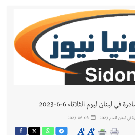
اديمية الدولية لبناء القدرات -صيدا
اع التشاوري الأول للمرصد الحضري
الة آخر نقطة للجيش اللبناني
ا على تقسيط المفعول الرجعي
ف دبور: تداخل السياسة بالقضاء ولبنان قد يسلّمه إلى السلطة
ول غربي يُحذّر من الفراغ !
ة؟
لبنان ليوم الثلاثاء 6-6-2023
ي لبنان للعام 2023
2023-06-06