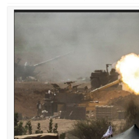
دان: استعراض شامل لمشاريع وتأكيدٌ على حماية القيمة التراثية للمدينة ا
القدم
ستقبل النائب أكرم شهيب الذي شدد على ضرورة التفاف جميع اللبنانيين حو
رائيلي يستهدف فرق المؤسسة أثناء عملهم في عيتا الجبل
 التعازي بوفاة الراحل ميشال معلولي
وح طفيفة نتيجة استهداف إسرائيلي معادٍ لجرافة للجيش في بلدة المنصوري 
جرافة للجيش اللبناني خلال عملها في المنصوري ومعلومات أولية عن اصابة أح
احبهما بسبب الإزعاج الصوتي