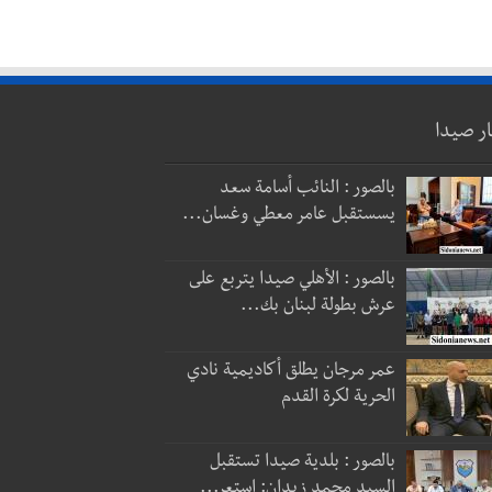
ار صيدا
بالصور : النائب أسامة سعد
يسستقبل عامر معطي وغسان...
بالصور : الأهلي صيدا يتربع على
عرش بطولة لبنان بك...
عمر مرجان يطلق أكاديمية نادي
الحرية لكرة القدم
بالصور : بلدية صيدا تستقبل
السيد محمد زيدان: استعر...