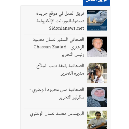
فريق العمل
لقديمة
فريق العمل في موقع جريدة
صيدونيانيوز.نت الإلكترونية
ل الجيش في هذه المرحلة الدقيقة
Sidonianews.net
الصحافي السفير غسان محمود
الزعتري - Ghassan Zaatari -
رئيس التحرير
- صور
الصحافية رئيفة ديب الملاّح -
د العسكريين
مديرة التحرير
الصحافية منى محمود الزعتري -
سكرتير التحرير
المهندس محمد غسان الزعتري