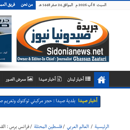
من نحن
فريق العم
السبت 8 آب 2026 م الموافق 24 صفر 1448 هـ
أخبار لبنان
أخبار صيدا
معرض الصور
أخبار صيدا
بلدية صيدا : حجز مركبتي توكتوك وتغريم ص
أخبار صيدا
We are hiring in Saida - Apply now before 14 august ...مطلوب موظفة للعمل في الأك
أخبار صيدا
بلدية صيدا ومؤسسة الحريري تعقدان الاجتم
الرئيسية
/
العالم العربي
/
فلسطين المحتلة
/
فرانس برس : القسّام تعلن مقتل 13 أسيراً بي