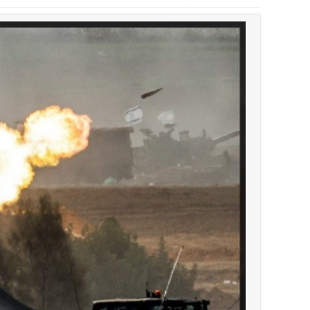
أخبار صيدا
بالصور : بلدية صيدا تستقبل السيد محمد زي
أخبار صيدا
عمر مرجان يطلق أكاديمية نادي الحرية لكرة 
أخبار لبنان
قائد الجيش اللبناني العماد رودولف هيكل ا
أخبار لبنان
مؤسسة مياه لبنان الجنوبي : جيش العدوالاس
أخبار لبنان
بهية الحريري تقدم بإسم الرئيس سعد الحريري
أخبار لبنان
الجيش اللبناني : إصابة أحد العسكريين بجر
أخبار لبنان
مسيّرة أسرائيلية القت قنبلة صوتية باتجاه 
أخبار صيدا
بلدية صيدا : حجز مركبتي توكتوك وتغريم ص