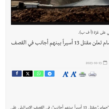
 على غزّة (أ ف ب).
جريدة صيدونيانيوز.نت / فرانس برس : القسّام تعلن مقتل 13 أسيراً بينهم أجانب في القصف
2023-10-13
أعلنت "كتائب عز الدين القسام"، الجناح العسكري لحركة "حماس"،مقتل 13 أسيراً بينهم أجانب"، في القصف الإسرائيلي على