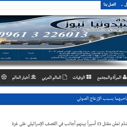
ل
اتصل بنا
المرأة والمجتمع
الوفيات
العالم العربي
أخبار العالم
احبهما بسبب الإزعاج الصوتي
اديمية الدولية لبناء القدرات -صيدا
اع التشاوري الأول للمرصد الحضري
نهم أجانب في القصف الإسرائيلي على غزة