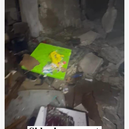
أخبار صيدا
بالصور : النائب أسامة سعد يسستقبل عامر معطي
وغسان دالي بلطه في الذكرى الرابعة والعشرين لغياب مصطفى
معروف سعد والنقيب في أمن الدولة أحمد حسين في زيارة تعارف
أخبار لبنان
مؤسسة مياه لبنان الجنوبي : جيش العدوالاسرائيلي
يستهدف فرق المؤسسة أثناء عملهم في عيتا الجبل
أخبار لبنان
بهية الحريري تقدم بإسم الرئيس سعد الحريري التعازي
بوفاة الراحل ميشال معلولي
أخبار لبنان
الجيش اللبناني : إصابة أحد العسكريين بجروح طفيفة