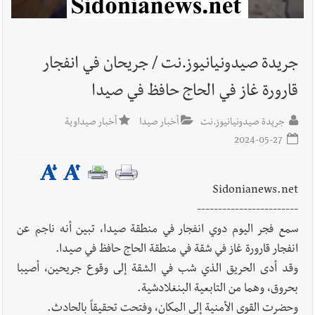
نتيجة استهداف إسرائيلي معادٍ لجرافة للجيش في بلدة المنصوري -
صور
جريدة صيدونيانيوز.نت / جريحان في انفجار
أخبار لبنان
مسيّرة أسرائيلية القت قنبلة صوتية باتجاه جرافة للجيش
اللبناني خلال عملها في المنصوري ومعلومات أولية عن اصابة أحد
قارورة غاز في الحاج حافظ في صيدا
العسكريين
جريدة صيدونيانيوز.نت
أخبار صيدا
أخبار صيداوية
2024-05-27
أخبار لبنان
بسام طليس : نرفض فرض ضريبة جديدة على
المحروقات تحت شعار حماية البيئة والأولوية اليوم للتخفيف من
Sidonianews.net
معاناة المواطنين
------------------------
سمع فجر اليوم دوي انفجار في منطقة صيدا، تبين أنه ناجم عن
العالم العربي
رجل الاعمال الاماراتي خلف الحبتور : 112 شهيداً
انفجار قارورة غاز في شقة في منطقة الحاج حافظ في صيدا.
شُيّعوا في ‫غزة‬ بعد أن بقوا تحت الأنقاض منذ عام 2023: أيُعقل أن
وقد أدى الحريق الذي شب في الشقة إلى وقوع جريحين، أصيبا
يبقى الشعب الفلسطيني يعيش كل هذا الألم؟ وإلى متى تستمر هذه
بحروق، وهما من التابعية البنغلادشية.
المعاناة التي تمزق القلوب والضمائر؟
وحضرت القوى الأمنية إلى المكان، وفتحت تحقيقاً بالحادث.