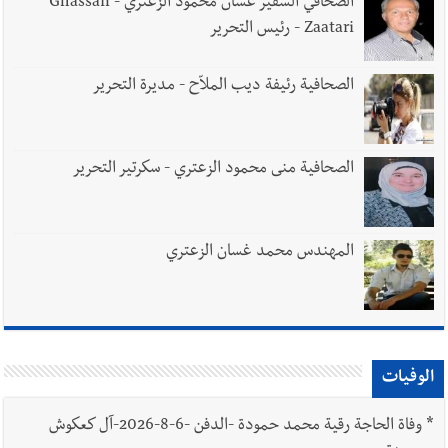
الصحافي السفير غسان محمود الزعتري - Ghassan
Zaatari - رئيس التحرير
الصحافية رئيفة ديب الملاّح - مديرة التحرير
الصحافية منى محمود الزعتري - سكرتير التحرير
المهندس محمد غسان الزعتري
الوفيات
*
وفاة الحاجة رقية محمد حمودة -الدفن -6-8-2026-آل كعكوش