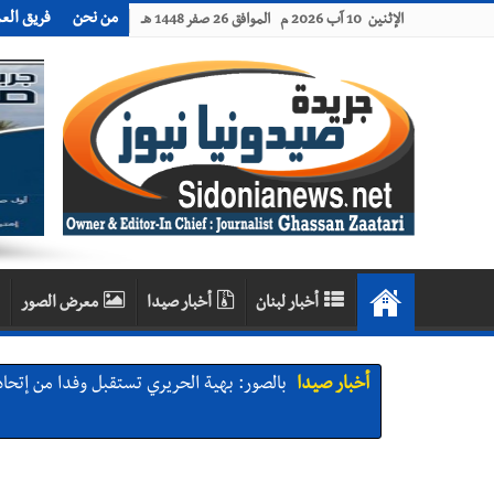
من نحن
فريق الع
الإثنين 10 آب 2026 م الموافق 26 صفر 1448 هـ
أخبار لبنان
أخبار صيدا
معرض الصور
أخبار صيدا
بالصور: بهية الحريري تستقبل وفدا من إتحا
أخبار صيدا
Lebanon