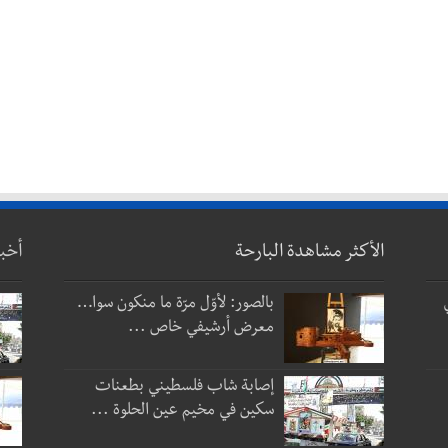
الأكثر مشاهدة البارحة
أخب
بالصور: لأوّل مرّة ما منكون سوا…
معرض أرشيفي خاص ...
إصابة شاب فلسطيني بطعنات
سكين في مخيم عين الحلوة ...