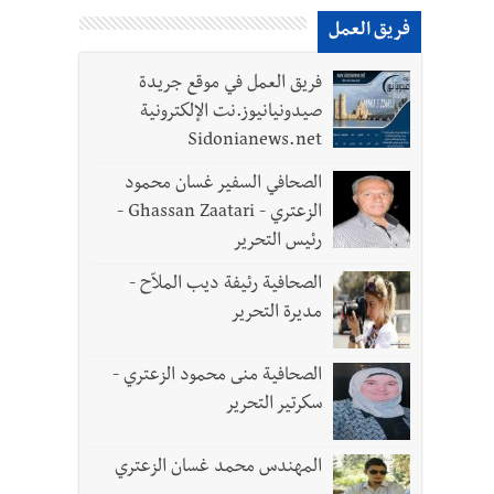
فريق العمل
فريق العمل في موقع جريدة
ية تكريمية في مركز معروف سعد الثقافي برعاية شركة
صيدونيانيوز.نت الإلكترونية
Sidonianews.net
الصحافي السفير غسان محمود
الزعتري - Ghassan Zaatari -
رئيس التحرير
طاع العام ؟ | هل يقاطع لبنان جولة المفاوضات الثامنة؟ | موفد أميركي مهمّ إلى بيروت ؟
الصحافية رئيفة ديب الملاّح -
مديرة التحرير
الصحافية منى محمود الزعتري -
سكرتير التحرير
المهندس محمد غسان الزعتري