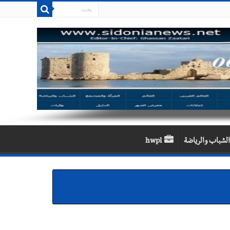
الشباب والرياضة
hwpl
بالصور : من القلب إلى القلب : إنقاذ حياة طفلين في مستشفى حمود الجامعي بصيدا بهبة إنسانية روتارية لعمليات قلب الأطفال تكريماً لذكرى منير جبرعبر Gift of Life