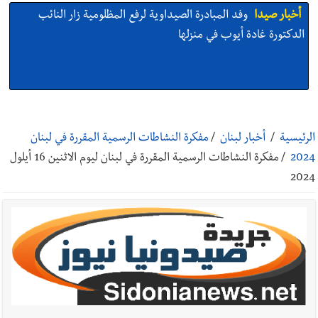
أخبار صيدا
وفد المبادرة الصيداوية لرفع المظلومية زار النائب
الدكتورة غادة أيوب في منزلها
أخبار صيدا
بالصور: لأوّل مرّة ما منكون سوا… معرض أرشيفي خاص
تحية من صيدا إلى الفنان المبدع الراحل زياد الرحباني: |إحتفالية
الرئيسية
/
أخبار لبنان
/
مفكرة النشاطات الرسمية المقررة في لبنان
تكريمية في مركز معروف سعد الثقافي برعاية شركة الروان
2024
/
مفكرة النشاطات الرسمية المقررة في لبنان ليوم الاثنين 16 أيلول
2024
أخبار صيدا
إصابة شاب فلسطيني بطعنات سكين في مخيم عين
الحلوة - في منطقة صيدا وإنقاذه وإتهام إبن عمته ؟
أخبار لبنان
البراكس: بدء تسليم مادتي البنزين والمازوت