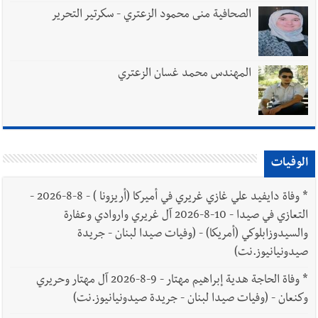
الصحافية منى محمود الزعتري - سكرتير التحرير
المهندس محمد غسان الزعتري
الوفيات
*
وفاة دايفيد علي غازي غريري في أميركا (أريزونا ) - 8-8-2026 -
التعازي في صيدا - 10-8-2026 آل غريري واروادي وعفارة
والسيدوزابلوكي (أمريكا) - (وفيات صيدا لبنان - جريدة
صيدونيانيوز.نت)
*
وفاة الحاجة هدية إبراهيم مهتار - 9-8-2026 آل مهتار وحريري
وكنعان - (وفيات صيدا لبنان - جريدة صيدونيانيوز.نت)