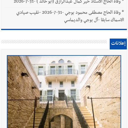
*
وفاة الحاج الاستاذ خير كمال عبدالرازق (أبو خالد ) -31-7-2026
*
وفاة الحاج مصطفى محمود بوجي -31-7-2026 -نقيب صيادي
الاسماك سابقا -آل بوجي والديماسي
إعلانات