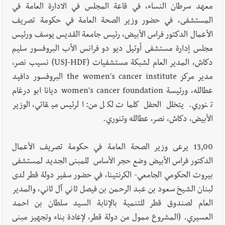
الإثنين 10-8-2026: إضراب في القطاع العام ؟ | هل يقاطع لبنان
معهد سرطان النساء، في قاعة المجلس في الادارة العامة في
جولة المفاوضات الثامنة؟ | موفد أميركي مهمّ إلى بيروت ؟ |
المستشفى، في حضور وزير الصحة العامة في حكومة تصريف
إسرائيل توسّع حربها على لبنان بالحرائق والتفجيرات؟
الأعمال الدكتور فراس الأبيض، رئيس جامعة القديس يوسف ورئيس
مجلس إدارة مستشفى أوتيل ديو دو فرانس الأب البروفسور سليم
العالم العربي
إسرائيل أمام ضغوط أميركية لإنهاء القتال على
دكاش، المدير العام لشبكة مستشفيات (USJ-HDF) نسيب نصر،
الجبهات الثلاث
مدير مركز the women's cancer institute البروفسور دافيد
عطالله، ورئيسة women's cancer foundation ديانا ابو درغام
تنوري. يتخلل الحفل كلمات لكل من: الرئيس ميقاتي، الوزير
أخبار صيدا
بالصور: بهية الحريري تستقبل وفدا من إتحاد عمال
الأبيض، دكاش، نصر، عطالله وتنوري.
فلسطين – فرع لبنان برئاسة غسان البقاعي
13,00 يرعى وزير الصحة العامة في حكومة تصريف الأعمال
الدكتور فراس الأبيض وضع حجر الأساس للمبنى الجديد لمستشفى
أخبار صيدا
بالصور : من القلب إلى القلب : إنقاذ حياة طفلين في
بيروت الحكومي الجامعي- الكرنتينا، في حضور سفير دولة قطر لدى
مستشفى حمود الجامعي بصيدا بهبة إنسانية روتارية لعمليات قلب
لبنان الشيخ سعود بن عبد الرحمن بن فيصل ثاني آل ثاني، والمدير
الأطفال تكريماً لذكرى منير جبرعبر Gift of Life Lebanon
العام لصندوق قطر للتنمية بالإنابة السيد سلطان بن احمد
العسيري. (المشروع ممول من دولة قطر، لإعادة بناء وتجهيز مبنى