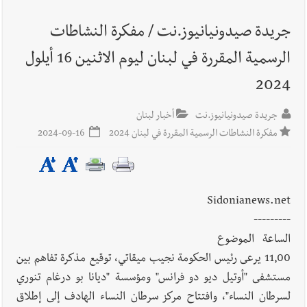
جريدة صيدونيانيوز.نت / مفكرة النشاطات
أخبار لبنان
الخلاف يتخطّى الانسحاب إلى البنية التحتية... إليكم
الرسمية المقررة في لبنان ليوم الاثنين 16 أيلول
ما كشفه مصدرٌ ديبلوماسيّ مطّلع
2024
جريدة صيدونيانيوز.نت
أخبار لبنان
أخبار لبنان
بالصور : كيماويات معملَي الجية والزوق للكهرباء: إلى
مفكرة النشاطات الرسمية المقررة في لبنان 2024
2024-09-16
مرج بسري در
Sidonianews.net
أخبار لبنان
الظروف تدفع إلى الحرب لا التفاوض
---------
الساعة الموضوع
11,00 يرعى رئيس الحكومة نجيب ميقاتي، توقيع مذكرة تفاهم بين
مستشفى "أوتيل ديو دو فرانس" ومؤسسة "ديانا بو درغام تنوري
أخبار لبنان
قراءات ومستجدات ومواقف في لبنان والمنطقة -
لسرطان النساء"، وافتتاح مركز سرطان النساء الهادف إلى إطلاق