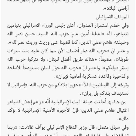
اللبناني لا يمكنه أن يكون قوة موازية لحزب الله ولا أن يضمن سلامة
أراضي البلاد».
الموقف الاسرائيلي
وفي خضم استمرار العدوان، أعلن رئيس الوزراء الاسرائيلي بنيامين
نتنياهو، انّه «اغتلنا أمين عام حزب الله السيد حسن نصر الله
وخليفته هاشم صفي الدين، كما قضينا على وريث وريث نصرالله».
واعتبر انّ «حزب الله صار أضعف الآن مما كان عليه منذ سنوات
طويلة»، مضيفاً: «هناك طريق أفضل للبنان، ولا تتركوا حزب الله
يدمّر دولتكم». واعتبر انّ «حزب الله حوّل لبنان مستودعاً للأسلحة
والذخيرة وقاعدة عسكرية أمامية لإيران».
وتوجّه إلى اللبنانيين قائلاً: «حرّروا بلادكم من حزب الله. فإسرائيل لا
تستهدف بلدكم بل إيران».
من جانبها أعلنت هيئة البث الإسرائيلية أنّه «رغم إعلان نتنياهو
اغتيال هاشم صفي الدين، فإنّ الأجهزة الأمنية الإسرائيلية لا تؤكّد
ذلك».
وفي سياق متصل، قال وزير الدفاع الإسرائيلي يوآف غالانت: «ربما