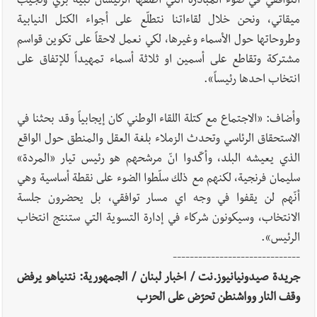
التوافقي في ضوء المبادرة التي اطلقها الرئيسان نبيه بري ونجيب
ميقاتي، ونحن خلال لقاءاتنا نتطلّع على أجواء الكتل النيابية
وطروحاتها حول الأسماء وغيرها، لكي نعمل لاحقاً على تكوين قواسم
مشتركة وتقاطع على أسمين او ثلاثة أسماء تمهيداً للإتفاق على
انتخاب احدها رئيساً».
وأضاف: «الاجتماع مع كتلة اللقاء الوطني كان إيجابياً وقد بحثنا في
الاستحقاق الرئاسي وتحدث الزملاء بلغة العقل والمنطق حول الواقع
الذي يعيشه البلد، وأكّدوا انّ مرشحهم هو رئيس تيار «المردة»
سليمان فرنجية، لكنهم مع ذلك سلّطوا الضوء على نقطة أساسية وهي
أنّهم لن يقفوا في وجه اي مسار توافقي، بل يحضرون جلسة
الانتخاب، وسيكونون شركاء في إدارة التسوية التي ستنتج انتخاب
الرئيس».
------------------------------
جريدة صيدونيانيوز.نت / اخبار لبنان / الجمهورية: نتنياهو يرفض
وقف النار وواشنطن تحرّض على الحزب