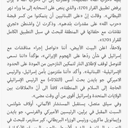
بنية «حزب الله» التحتية». وأشارت إلى أنّ «حزب الله لا يزال
يرفض تطبيق القرار 1701، والذي ينص على انسحابه إلى ما وراء نهر
الليطاني». وقالت إنّ «على اللبنانيين أن يتمكنوا من كسر قبضة
«حزب الله» على مقدرات بلدهم». وذكرت انّ واشنطن «تجري
نقاشات مع حلفائها في المنطقة للبحث في سبل التطبيق الكامل
للقرار 1701».
ولاحقاً، اعلن البيت الأبيض، أننا «نواصل إجراء مناقشات مع
إسرائيل في شأن ردّها على الهجوم الإيراني»، مؤكّداً «اننا نسعى
للتوصل لوقف لإطلاق النار لتمكين النازحين من العودة على الحدود
الإسرائيلية- اللبنانية». وأكّد «أننا ملتزمون بأمن إسرائيل، والرئيس
الاميركي جو بايدن بحث أمس (الثلاثاء) مع الرئيس الإسرائيلي
الحاجة إلى السلام في المنطقة»، لافتاً الى أنّ «العلاقات بين
الولايات المتحدة وإسرائيل أقوى من أي وقت مضى».
وفي سياق متصل، يستقبل المستشار الألماني، أولاف شولتس،
السبت المقبل في برلين، الرئيسين الأميركي والفرنسي، جو بايدن
وإيمانويل ماكرون، ورئيس الوزراء البريطاني، كير ستارمر، للبحث في