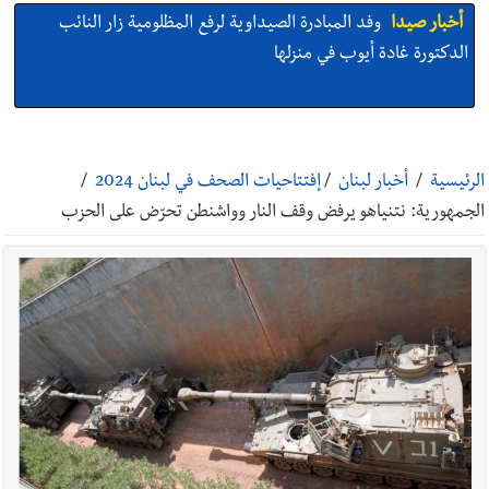
أخبار صيدا
بالصور: لأوّل مرّة ما منكون سوا… معرض أرشيفي خاص
تحية من صيدا إلى الفنان المبدع الراحل زياد الرحباني: |إحتفالية
تكريمية في مركز معروف سعد الثقافي برعاية شركة الروان
أخبار صيدا
إصابة شاب فلسطيني بطعنات سكين في مخيم عين
الحلوة - في منطقة صيدا وإنقاذه وإتهام إبن عمته ؟
الرئيسية
/
أخبار لبنان
/
إفتتاحيات الصحف في لبنان 2024
/
الجمهورية: نتنياهو يرفض وقف النار وواشنطن تحرّض على الحزب
أخبار صيدا
بالصور : غسان سركيس يرعى تخرّج فوج الفكر والإبداع
في ثانوية السفير : تعلّمت منكم حب الوطن والتمسك بالأرض ...
والجنوب هو عزة وكرامة لبنان
أخبار صيدا
المهندس محمد زهير السعودي يستقبل المختارين
بعاصيري والبيلاني
أخبار لبنان
مقدمات نشرات الأخبار المسائية في لبنان ليوم السبت
8-8-2026