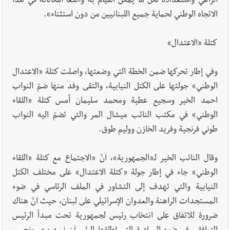
الراعي واستعداده لكل ما يمكن القيام به واضعاً امكاناته في هذا
الاتجاه الوطني لحماية جميع اللبنانيين من دون استثناء».
كتلة «الاعتدال»
وفي إطار تحركها ضمن الخطة التي وضعتها، واصلت كتلة «الاعتدال
الوطني» جولتها على الكتل النيابية، والتقى وفد منها ضمّ النواب
احمد الخير وسجيع عطية ومحمد سليمان أمس كتلة «اللقاء
الوطني» في مكتب النائب ميشال المر والتي تضمّ اليه النواب
طوني فرنجية وفريد الخازن ووليم طوق.
وقال النائب الخير لـ«الجمهورية»، انّ «الاجتماع مع كتلة «اللقاء
الوطني» جاء في إطار جولة «كتلة الاعتدال» على مختلف الكتل
النيابية والتي تهدف إلى التشاور في الملف الرئاسي في ضوء
المستجدات الراهنة والعدوان الإسرائيلي على لبنان، حيث انّ هناك
ضرورة للاتفاق على انتخاب رئيس لجمهورية تحت مبدأ الرئيس