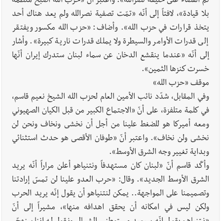
تمّ القضاء على خليفة نصرالله». واعتبر أنّ «حزب الله أصبح منظمة
بلا قيادة»، لافتاً إلى أنّه «تمّت تصفية نصرالله ولم يعد هناك أحد
يتخذ قرارات في حزب الله». وأضاف: «حزب الله مكسور ويفتقر
إلى قدرات الأوامر والسيطرة ولا يملك قدرات نارية كبيرة». وأشار
إلى أنّه «عندما ينقشع الدخان عن سماء لبنان ستدرك إيران أنّها
خسرت كنزها الثمين».
موقف «حزب الله»
وفي المقابل، شدّد نائب الأمين العام لحزب الله الشيخ نعيم قاسم،
في كلمة متلفزة، على أنّ «الاجتماع الكبير من قبل الكيان الصهيوني
ومعه أميركا هو للضغط علينا من أجل أن نخشى ونخاف ونحن لن
نخشى ولن نخاف». واعتبر أنّ «طوفان الأقصى هو حدث استثنائي
وبداية تغيير وجه الشرق الأوسط».
وأكّد قاسم أنّ «لبنان كان مستهدفاً ونتنياهو أعلن مراراً أنّه يريد
الشرق الأوسط الجديد». وقال: «حرب العدو علينا لن تمسّ إرادتنا
وتصميمنا على المواجهة.. يمكن لنتنياهو أن يقول إنّه يريد الحرب
ولكن ليس في امكانه أن يحقق اهدافه منها»، مشيراً إلى أنّ