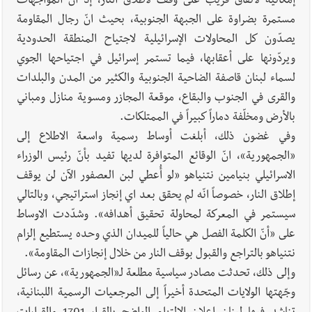
إمكانية لاتفاق قريب على وقف لاطلاق النار، إذ انّ المواجهات
الدكتورة غادة أيوب في منزلها
مستمرة بضراوة على الجبهة الجنوبية، بحيث انّ رجال المقاومة
يصدّون كل المحاولات الإسرائيلية لاجتياح المنطقة الحدودية
ويردّونها على أعقابها، فيما تستمر إسرائيل في اجتياحها الجوي
لسماء لبنان قاصفة الضاحية الجنوبية والكثير من المدن والبلدات
والقرى في الجنوب والبقاع، موقعة المجازر ومسوية منازل ومباني
بالأرض ومخلّفة دماراً كبيراً في الممتلكات.
وفي غضون ذلك، أبلغت أوساط رسمية واسعة الاطلاع إلى
«الجمهورية»، انّ الوقائع المتوافرة لديها تفيد بأنّ رئيس الوزراء
الاسرائيلي بنيامين نتنياهو «لو أُعطي لبن العصفور الآن لن يوقف
إطلاق النار، خصوصاً انّه لم يحقق بعد اي إنجاز استراتيجي، وبالتالي
سيستمر في المعركة لمحاولة تحقيق أهدافه». وشدّدت الاوساط
على «أنّ الكلمة الفصل هي حالياً للميدان الذي وحده يستطيع إلزام
نتنياهو بالتراجع والقبول بوقف النار من خلال إنجازات المقاومة».
وإلى ذلك، تحدثت مصادر سياسية مطلعة لـ«الجمهورية»، عن رسائل
وجّهتها الولايات المتحدة أخيراً إلى المرجعيات الرسمية اللبنانية،