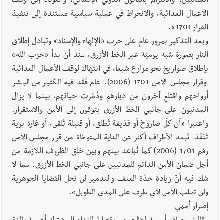
المدنيين، والالتزام بالقانون الدولي الإنساني، والعودة إلى وقف
الأعمال العدائية، والانخراط في عملية سياسية مستندة إلى تنفيذ
القرار 1701».
وبعد التذكير بمرور عام على حرب «الإلهاء والإسناد» وتبادل إطلاق
النار بصورة شبه يوميّة عبر الخط الأزرق، منذ أن بدأ «حزب الله»
بإطلاق صواريخ نحو مزارع شبعا، في انتهاك لوقف الأعمال العدائية
وقرار مجلس الأمن 1701 (2006). عام فَقَد فيه الكثير من البشر
أرواحهم واقتلع آخرون من ديارهم ودُمّرت حياتهم، بينما لا يزال
المدنيون على جانبي الخط الأزرق يتوقون إلى الأمن والاستقرار.
واعتبرا «أن كلّ صاروخ أو قذيفة تُطلق، أو قنبلة تُلقى، أو غارة برية
تُنَفّذ، تُبعد الأطراف أكثر عن الغاية المتوخاة من قرار مجلس الأمن
رقم 1701 (2006) كما تُباعد بينهم وبين خلق الظروف اللازمة من
أجل ضمان الأمن الدائم للمدنيين على جانبي الخط الأزرق. مما لا
شك فيه أنّ زيادة حدّة العنف والتدمير لن تحل القضايا الجوهرية
ولن تجلب الأمن لأي طرف على المدى الطويل».
إصرار أممي