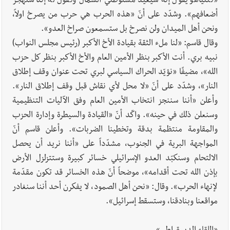
«نتنياهو يقول إنّه سيعيد مستوطني الشمال ونقول له إننا سنهجّر
أضعافهم». وشدّد على أنّ «هذه الحرب هي حرب من يصرخ اولاً،
ونحن أهل الميدان ولن نصرخ بل ستسمعون صراخ العدو».
وقال قاسم: «لنا ملء الثقة بقيادة الأخ الأكبر (رئيس مجلس النواب)
نبيه بري. أنت الأكبر بنظر الأمين العام والأخ الأكبر بنظر كل حزب
الله»، مضيفًا «نؤيّد الحراك السياسي لبري تحت عنوان وقف إطلاق
النار»، وشدّد على أنّ «لا محل لأي نقاش قبل وقف إطلاق النار».
وأعلن «أننا سننجز انتخاب الأمين العام وفق الآليات التنظيمية
وسنعلن ذلك في حينه». واكّد أنّ «القيادة والسيطرة وإدارة الحزب
والمقاومة منتظمة بدقة وتخطينا الضربات». وأعلن قاسم أنّ
المواجهة البرية في الجنوب، مشدّداً على «أننا نريد أن يحصل
الالتحام وسنكبّد العدو الإسرائيلي خسائر كبيرة وستتزلزل الأرض
بإذن الله تحت أقدامه»، موضحاً أنّ هذه الخسائر قد تكون مقدّمة
لإنهاء الحرب». وقال: «نحن أهل الصمود، لا يفكرن أحد أننا سنغادر
مواقعنا وبنادقنا، وستسقط إسرائيل».