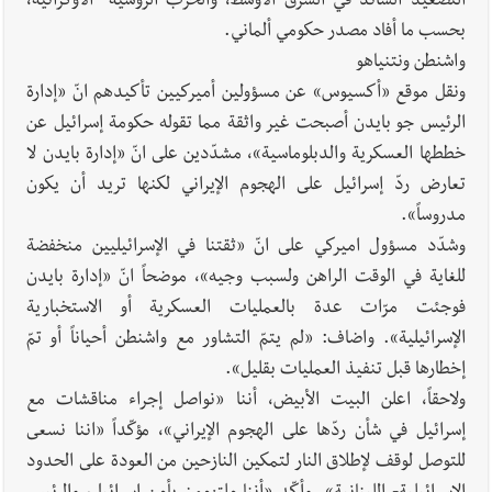
التصعيد السائد في الشرق ألأوسط، والحرب الروسية- الأوكرانية،
بحسب ما أفاد مصدر حكومي ألماني.
واشنطن ونتنياهو
ونقل موقع «أكسيوس» عن مسؤولين أميركيين تأكيدهم انّ «إدارة
الرئيس جو بايدن أصبحت غير واثقة مما تقوله حكومة إسرائيل عن
خططها العسكرية والدبلوماسية»، مشدّدين على انّ «إدارة بايدن لا
تعارض ردّ إسرائيل على الهجوم الإيراني لكنها تريد أن يكون
مدروساً».
وشدّد مسؤول اميركي على انّ «ثقتنا في الإسرائيليين منخفضة
للغاية في الوقت الراهن ولسبب وجيه»، موضحاً انّ «إدارة بايدن
فوجئت مرّات عدة بالعمليات العسكرية أو الاستخبارية
الإسرائيلية». واضاف: «لم يتمّ التشاور مع واشنطن أحياناً أو تمّ
إخطارها قبل تنفيذ العمليات بقليل».
ولاحقاً، اعلن البيت الأبيض، أننا «نواصل إجراء مناقشات مع
إسرائيل في شأن ردّها على الهجوم الإيراني»، مؤكّداً «اننا نسعى
للتوصل لوقف لإطلاق النار لتمكين النازحين من العودة على الحدود