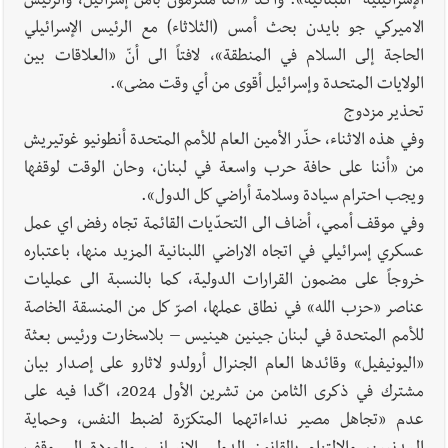
الإسرائيلية- اللبنانية». وأكّد «أننا ملتزمون بأمن إسرائيل، والرئيس
الاميركي جو بايدن بحث أمس (الثلاثاء) مع الرئيس الإسرائيلي
الحاجة إلى السلام في المنطقة»، لافتاً الى أنّ «العلاقات بين
الولايات المتحدة وإسرائيل أقوى من أي وقت مضى».
تحذير مزدوج
وفي هذه الاثناء، حذّر الأمين العام للأمم المتحدة أنطونيو غوتيريش
من «أننا على حافة حرب واسعة في لبنان، وحان الوقت لوقفها
ويجب احترام سيادة وسلامة أراضي كل الدول».
وفي موقف أممي، أضاف الى التحدّيات القائمة تجاه رفض اي عمل
عسكري إسرائيلي في اتجاه الاراضي اللبنانية المزيد منها، باعتباره
خروجاً على مضمون القرارات الدولية، كما بالنسبة الى عمليات
عناصر «حزب الله» في نطاق عملها، اصرّ كل من المنسقة الخاصة
للأمم المتحدة في لبنان جينين هينيس – بلاسخارت ورئيس بعثة
«اليونيفيل» وقائدها العام الجنرال أرولدو لاثارو على إصدار بيان
مشترك في ذكرى الثامن من تشرين الأول 2024، اكّدا فيه على
عدم «تجاهل مصير نداءاتهما المتكرّرة لضبط النفس، وحماية