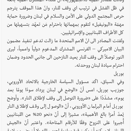
وقالت مصادر أممية لـ«الجمهورية» انّ للنداء المشترك أهمية بالغة
في ظل الفشل في ترتيب اي وقف للنار، وانّ هذا الموقف يترجم
حرص المجتمع الدولي على الأمن والسلام في لبنان وضرورة حماية
مهمّة «اليونيفيل» لتقوم بمهماتها باحترام مَن تعهّد بتسهيلها من
كل الأطراف اللبنانيين والإسرائيليين.
ولفتت المصادر الى انّ الامم المتحدة ما زالت تدعم تنفيذ مضمون
البيان الاميركي – الفرنسي المشترك المدعوم دولياً واممياً، ليرى
النور توصلاً الى وقف للنار يعيد النازحين الى جانبي الحدود وضمان
احترام سيادة لبنان ووحدته.
بوريل
وفي السياق، اكّد مسؤول السياسة الخارجية بالاتحاد الأوروبي،
جوزيب بوريل، امس أنّ «الوضع في لبنان يزداد سوءًا يومًا بعد
يوم»، مشدّدًا على «ضرورة التوصل إلى وقف لإطلاق النار». وأوضح
بوريل أمام البرلمان الأوروبي، أنّ «الوصول إلى وقف لإطلاق النار
يُعدّ أمرًا بالغ الأهمية»، مشيرًا إلى أنّ «نحو 20% من اللبنانيين
أُجبروا على النزوح وفقًا للأرقام المتاحة». واعتبر أنّ «الجيش