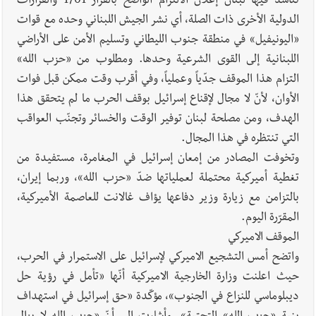
تناشد فيها لبنان إعلان الالتزام الواضح بالقرار 1701 والقرارات
الدولية الأخرى ذات الصلة، أي نشر الجيش اللبناني وحده مع قوات
«اليونيفيل» في منطقة جنوب الليطاني وتسليم الأمن على الأراضي
اللبنانية إلى القوى الشرعية وحدها. ومطلوب من «حزب الله»
التزام هذا الموقف جدّياً وعملياً، وفي أقرب وقت ممكن قبل فوات
الأوان، لأنّ لا مجال لإقناع إسرائيل بوقف الحرب ما لم يتحقق هذا
الهدف، ومن مصلحة لبنان توفير الوقت والخسائر وتجنّب العواقب
التي تنتظره في هذا المجال.
وتخوفت المصادر من إمعان إسرائيل في المغامرة، مستفيدة من
تغطية أميركية محتملة لعملياتها ضدّ «حزب الله»، وربما إيران،
بالتزامن مع زيارة وزير دفاعها يؤاف غالانت للعاصمة الأميركية،
المقرّرة اليوم.
الموقف الاميركي
واتضح أمس التشجيع الاميركي لإسرائيل على الاستمرار في الحرب،
حيث اعلنت وزارة الخارجية الاميركية أنّها «تأمل في رؤية حل
ديبلوماسي للنزاع في الجنوب»، مؤكّدة «حق إسرائيل في استهداف