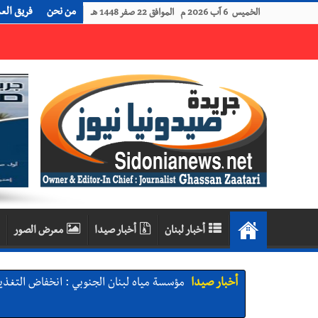
من نحن
فريق الع
الخميس 6 آب 2026 م الموافق 22 صفر 1448 هـ
رجل الاعمال الاماراتي خلف الحبتور : 112 شهيداً شُيّعوا في ‫غزة‬ بعد أن بقوا تحت الأنقاض منذ عام 2023: أيُعقل أن يبقى الشعب الفلسطيني يعيش كل هذا الألم؟ وإلى متى تستمر هذه المعاناة التي تمزق القلوب والضمائر؟
أخبار لبنان
أخبار صيدا
معرض الصور
أخبار صيدا
مؤسسة مياه لبنان الجنوبي : انخفاض التغذية