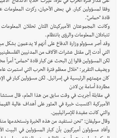
على مدار فترة الحرب في غزة، غيّرت "خلايا الاندماج" الأميركي
وفقا لمسؤولين كبار. في بعض الأحيان، ركزت المعلومات عل
قادة "حماس".
وكانت المجموعتان الأميركيتان اللتان تحللان المعلومات ا
تتبادلان المعلومات والرؤى بانتظام.
وقد أصر مسؤولو وزارة الدفاع على أنهم لا يدعمون بشكل مبا
التي أدت إلى مقتل عشرات الآلاف من المدنيين الفلسطينيين
لكن المسؤولين قالوا إن البحث عن كبار قادة "حماس" أمراً مخت
ويضيف التقرير: "خلال معظم فترة الحرب التي استمرت عاماً 
كان مهمتهم الرئيسية في إسرائيل. لكن مسؤولين كبار في الإد
مطاردة أسامة بن لادن
في مقابلة أجريت في وقت سابق من هذا العام، قال مستشار
الأميركية اكتسبت خبرة في العثور على أهداف عالية القيمة
والتي كانت مفيدة للإسرائيليين.
وقال سوليفان: "نحن نستفيد من هذه الخبرة ونستخدمها منذ الأسابيع 
وأفاد مسؤولون أميركيون بأن كبار المسؤولين في البيت الأ