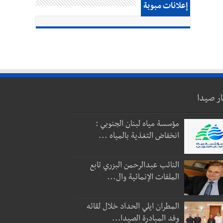
إعلانات مبوبة
ار صيدا
مؤسسة مياه لبنان الجنوبي :
انخفاض التغذية بالمياه ...
النائب عبدالرحمن البزري تابع
الملفات الإنمائية وال...
المطران ايلي الحداد خلال لقائه
وفد المبادرة الصيدا...