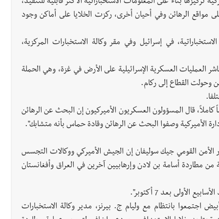
ة تركيزها بناءً على المعلومات الاستخباراتية الأكثر قابلية للتنفيذ،
ى مواقع الرهائن وفي أحيان أخرى، ركزت الخلايا على أماكن وجود
لاستخباراتية، في إسرائيل وفي مقر وكالة الاستخبارات المركزية،
شر العمليات العسكرية الإسرائيلية على الأرض في غزة، وهي الحملة
 وحولت القطاع إلى ركام.
لفا.
كاملاً، قال المسؤولون العسكريون الأميركيون إن البحث عن الرهائن
ارة الأميركية وصفوا البحث عن الرهائن وقادة حماس بأنه متشابك".
 الأمن القومي جيك سوليفان إن الجيش الأميركي ووكالات التجسس
 من مطاردة أسامة بن لادن وإرهابيين آخرين في العراق وأفغانستان
الأولى بعد 7 أكتوبر".
بيض اجتمعوا بانتظام مع وليام ج. بيرنز، مدير وكالة الاستخبارات