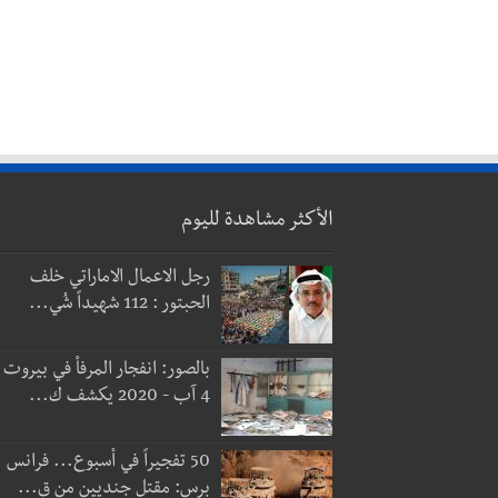
الأكثر مشاهدة لليوم
رجل الاعمال الاماراتي خلف
الحبتور : 112 شهيداً شُي...
بالصور: انفجار المرفأ في بيروت
4 آب - 2020 يكشف ك...
50 تفجيراً في أسبوع... فرانس
برس: مقتل جنديين من ق...