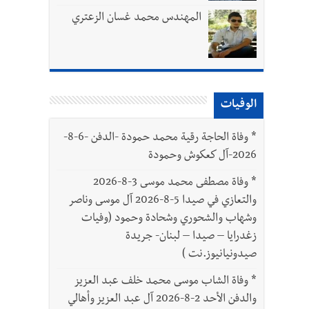
المهندس محمد غسان الزعتري
الوفيات
بتور : 112 شهيداً شُيّعوا في غزة بعد أن بقوا تحت الأنقاض منذ عام 2023: أيُعقل أن يبقى الشعب الفلسطيني يعيش كل هذا الألم؟ وإلى متى
*
وفاة الحاجة رقية محمد حمودة -الدفن -6-8-
2026-آل كعكوش وحمودة
ّة
*
وفاة مصطفى محمد موسى 3-8-2026
والتعازي في صيدا 5-8-2026 آل موسى وناصر
وشهاب والشحوري وشحادة وحمود (وفيات
زغدرايا – صيدا – لبنان- جريدة
صيدونيانيوز.نت )
*
وفاة الشاب موسى محمد خلف عبد العزيز
والدفن الأحد 2-8-2026 آل عبد العزيز وأهالي