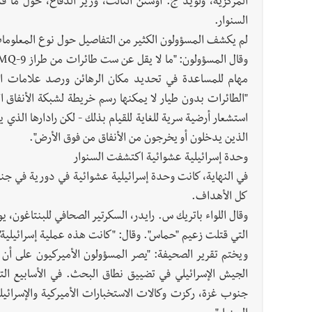
المركزية، ولويد ج. أوستن الثالث، وزير الدفاع، حول ما
السنوار.
لم يكشف المسؤولون الكثير من التفاصيل حول نوع المعلومات ا
مهام للمساعدة في تحديد مكان الرهائن ورصد علامات الحيا
"الطائرات بدون طيار لا يمكنها رسم خريطة لشبكة الأنفاق
استشعار أرضية سرية للغاية للقيام بذلك - لكن رادارها الذ
الذين يدخلون أو يخرجون من الأنفاق من فوق الأرض".
وحدة إسرائيلية عشوائية اكتشفت السنوار
في النهاية، كانت وحدة إسرائيلية عشوائية في دورية في ج
كل الأهداف.
وقال اللواء باتريك س. رايدر، السكرتير الصحافي للبنتاغون،
التي قتلت زعيم "حماس". وقال: "كانت هذه عملية إسرائيلية"
ويختم تقرير الصحيفة: "يصر المسؤولون الأميركيون على أ
الجيش الإسرائيلي في تضييق نطاق البحث. في الأسابيع ال
جنوب غزة، ركزت وكالات الاستخبارات الأميركية والإسرائيل