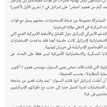
 أن البنتاغون أرسل بهدوء عشرات من قوات الكوماندوز إلى إسرائيل
للمساعدة في تقديم المشورة بشأن جهود استعادة الرهائن بعد أيام من هجوم "حماس" على إسرائيل في 7 تشرين الأول (أكتوبر)
صة المشتركة مجموعة من ضباط الاستخبارات، بعضهم يعمل مع قوات
ت المركزية في لانغلي بولاية فيرجينيا.
للدعم الأميركي لإسرائيل حول القنابل والأسلحة الأميركية الصنع التي
لاستخباراتية لإسرائيل كانت حاسمة أيضا فقد ساعدت الاستخبارات
 الكوماندوز الإسرائيلية في حزيران (يونيو).
ايا العسكرية والاستخباراتية الأميركية ليس فقط على البحث عن
"لا يدعي كبار الضباط الأميركيين أن الفضل في العملية الإسرائيلية التي قتلت قائد حماس يحيى السنوار، مهندس هجوم 7 أكتوبر.
عملية المطاردة"، بحسب الصحيفة.
 أن أعلنت إسرائيل أنها قتلت السنوار: "بعد وقت قصير من مذبحة
الاستخبارات لدينا للعمل جنبا إلى جنب مع نظرائهم الإسرائيليين
ختبئين في غزة".