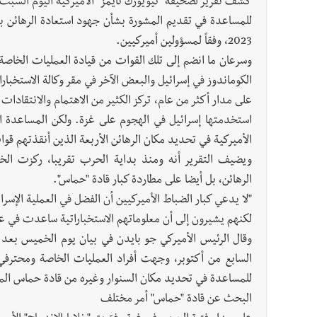
كشف تقرير لصحيفة "نيويورك تايمز" الأميركية اليوم السبت
2023، وفقاً لمسؤولين أميركيين.
وسرعان ما انضم إلى تلك القوات من قيادة العمليات الخا
الكوماندوز في إسرائيل والبعض الآخر في مقر وكالة الاستخبارا
على مدار أكثر من عام، تركز الكثير من الاهتمام والانتقادات 
استخدمتها إسرائيل في الهجوم على غزة. ولكن المساعدة ا
الأميركية في تحديد مكان الرهائن الأربعة الذين أنقذتهم قوات
ويضيف التقرير أنه ومنذ بداية الحرب تقريبا، ركزت الخل
الرهائن، بل أيضا على مطاردة كبار قادة "حماس".
لكنهم يشيرون إلى أن معلوماتهم الاستخباراتية ساعدت في 
وقال الرئيس الأميركي جو بايدن في بيان يوم الخميس بعد
السابع من أكتوبر، وجهت أفراد العمليات الخاصة ومحترفي 
للمساعدة في تحديد مكان السنوار وغيره من قادة حماس الم
البحث عن قادة "حماس" أمر مختلف