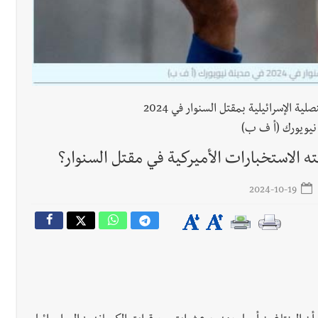
 للمفاوضات ... أيّ نتائج حاسمة؟
احتفال مؤيدين إسرائيليين في القنصلية الإسرائيلية بمقتل السنوار في 2024
رجل الاعمال الاماراتي خلف الح‫‬
نيويورك (أ ف ب)
ته الاستخبارات الأميركية في مقتل السنوار؟
 قوية... وإعلام إيراني: الاتّفاق مع عُمان مؤجّل ما دامت التهديدات مستمر
2024-10-19