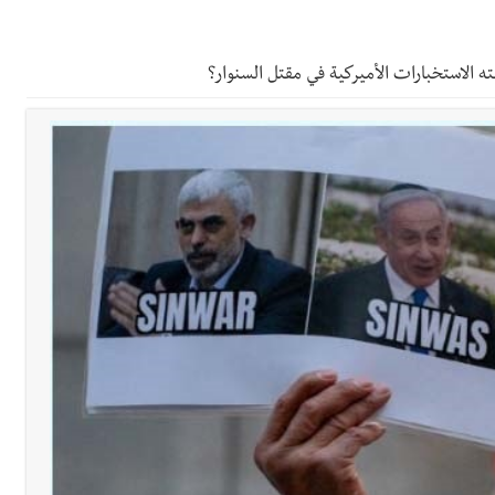
رائم استدراج وابتزاز واعتداء جنسي على قاصر
ته الاستخبارات الأميركية في مقتل السنوار؟
 في واقع مأزوم!
ان المميز أدهم شلهوب وبرنامج حافل وسهرات ممتعة...شاركونا الفرحة
تها الموسمية
نان؟