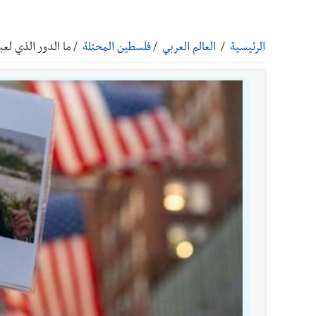
أخبار صيدا
مفرزة صيدا القضائية توقف ثلاثة أشخاص بج
الرئيسية
/
العالم العربي
/
فلسطين المحتلة
/
ما الدور الذي لعب
أخبار صيدا
مرفأ صيدا.. إمكانيات كبيرة وعائدات ضخمة
أخبار صيدا
المهندس محمد دندشلي : صيدا 2027 : فلنجعلها قصة يرويها لبنان تؤسس للمستقبل لا سنة نحتفل بها ثم نطويها
أخبار صيدا
طنبوريت -قضاء صيدا تفتتح مهرجاناتها الصيفية بدعوة من بلديتها الخميس ٦-٨-٢٠٢٦ مع الفن
أخبار لبنان
الطقس غدا صيفي معتاد والحرارة ضمن معدلا
أخبار لبنان
إنفجار مرفأ أم إنفجار دولة؟... كيف نحمي لب
أخبار لبنان
راتب النائب من 3 آلاف إلى 5 آلاف دولار شهرياً... فكيف أقرّت الزيادة؟