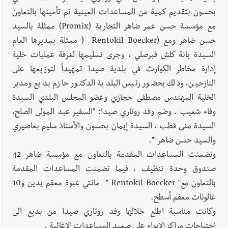
بحسون بتقديم كمية من المساعدات العينية تم تأمينها بالتعاون
مع مؤسسة حسن عمر ضاهر التجارية (Promix) ممثلة بالسيد
حسن ضاهر ومع (Rentokil Boecker ( ممثلة بمديرها العام
السيدة بانة كلش قبرصلي ، وجرى تسليمها لغرفة عمليات خلية
إدارة مخاطر الكوارث في بلدية صيدا تمهيداً لتوزيعها على
النازحين، وذلك بحضور رئيس البلدية الدكتور حازم بديع ومدير
الخلية المهندس مصطفى حجازي وعضو المجلس البلدي السيدة
وفاء شعيب . وضم وفد روتاري صيدا: "السفير عبد المولى الصلح،
السيدة منى قطب ، السيدة إيمان بحسون والأستاذ سليم بعاصيري
والسيد حسن ضاهر "".
وتضمنت المساعدات المقدمة بالتعاون مع مؤسسة ضاهر 42
صندوق وحدة تنظيف ، فيما تضمنت المساعدات المقدمة
بالتعاون مع" Rentokil Boecker " مائتي عبوة معقم يدين و10
غالونات معقم أسطح.
وكانت مناسبة اطلع خلالها وفد روتاري صيدا من بديع الى
احتياجات مراكز الإيواء على صعيد المساعدات الإغاثية .