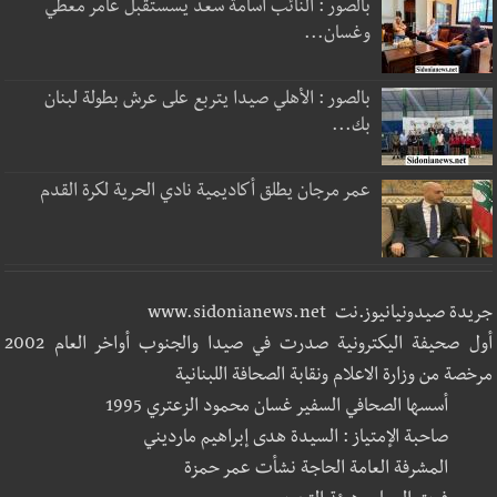
بالصور : النائب أسامة سعد يسستقبل عامر معطي
وغسان...
بالصور : الأهلي صيدا يتربع على عرش بطولة لبنان
بك...
عمر مرجان يطلق أكاديمية نادي الحرية لكرة القدم
جريدة صيدونيانيوز.نت www.sidonianews.net
أول صحيفة اليكترونية صدرت في صيدا والجنوب أواخر العام 2002
مرخصة من وزارة الاعلام ونقابة الصحافة اللبنانية
أسسها الصحافي السفير غسان محمود الزعتري 1995
صاحبة الإمتياز : السيدة هدى إبراهيم مارديني
المشرفة العامة الحاجة نشأت عمر حمزة