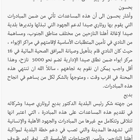
بحسون
وأشار بحسون الى أن هذه المساعدات تأتي من ضمن المبادرات
التي يقوم بها روتاري صيدا لدعم الجهود التي تبذلها وتديرها بلدية
صيدا لإغاثة أهلنا النازحين من مختلف مناطق الجنوب، ومساهمة
من النادي في تأمين المتطلبات الأساسية لإقامتهم في مراكز الإيواء ،
حيث كان النادي قام بتأهيل وصيانة المرافق الصحية المائية في 16
مركز ايواء ضمن نطاق صيدا الإدارية تضم نحو 5000 نازح، وهذا
أقل واجب يمكن ان نقوم به تجاههم ، سائلاً الله ان تنتهي هذه
المحنة في اقرب وقت ، ومتوجهاً بالشكر لكل من يساهم في انجاح
هذه المبادرات.
بديع
من جهته شكر رئيس البلدية الدكتور بديع لروتاري صيدا وشركائه
في تقديم هذه المساعدات على هذه المبادرة ، التي اعتبر انها
تتلاقى وتتكامل مع غيرها من المبادرات والجهود الأهلية والإنسانية
التي تشهدها المدينة والتي تصب في دعم خطة البلدية لمواكبة
أهلنا النازحين وتأمين الاحتياجات الأساسية التي توفر لهم ظروف