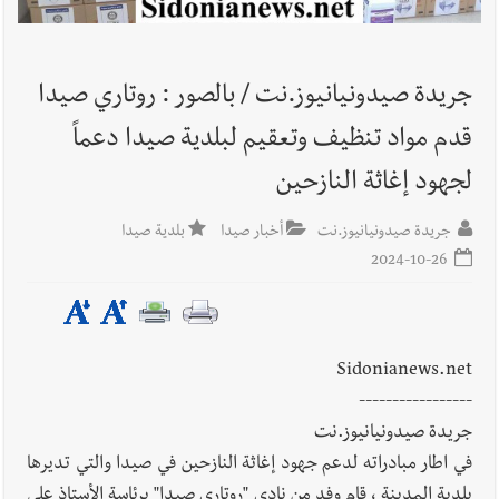
أخبار لبنان
حراك ديبلوماسي للتجديد لـ اليونيفيل .. مسؤول غربي
يُحذّر من الفراغ !
جريدة صيدونيانيوز.نت / بالصور : روتاري صيدا
قدم مواد تنظيف وتعقيم لبلدية صيدا دعماً
أخبار لبنان
ليلة سقوط رياض سلامة... هل ننتظر الحقيقة؟
لجهود إغاثة النازحين
جريدة صيدونيانيوز.نت
أخبار صيدا
بلدية صيدا
2024-10-26
Sidonianews.net
-----------------
جريدة صيدونيانيوز.نت
في اطار مبادراته لدعم جهود إغاثة النازحين في صيدا والتي تديرها
بلدية المدينة ، قام وفد من نادي "روتاري صيدا" برئاسة الأستاذ علي