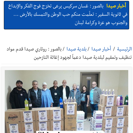
أخبار صيدا
بالصور : غسان سركيس يرعى تخرّج فوج الفكر والإبداع
في ثانوية السفير : تعلّمت منكم حب الوطن والتمسك بالأرض ...
والجنوب هو عزة وكرامة لبنان
أخبار صيدا
المهندس محمد السعودي يستقبل المختارين بعاصيري
والبيلاني
الرئيسية
/
أخبار صيدا
/
بلدية صيدا
/
بالصور : روتاري صيدا قدم مواد
تنظيف وتعقيم لبلدية صيدا دعماً لجهود إغاثة النازحين
أخبار لبنان
خرق إسرائيلي في زوطر الغربية وساتر ترابي قبالة آخر
نقطة للجيش اللبناني
أخبار لبنان
روابط القطاع العام : إضراب الاثنين احتجاجا على
تقسيط المفعول الرجعي
أخبار لبنان
خلفيات توقيف السفير الفلسطيني السابق أشرف دبور:
تداخل السياسة بالقضاء ولبنان قد يسلّمه إلى السلطة