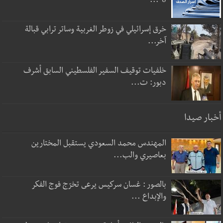
8-...
خرق إسرائيلي في زوطر الغربية وساتر ترابي قبالة
آخر...
خلفيات توقيف السفير الفلسطيني السابق أشرف
دبور: ت...
أخبار صيدا
المهندس محمد السعودي يستقبل المختارين
بعاصيري والب...
بالصور : غسان سركيس يرعى تخرّج فوج الفكر
والإبداع ...