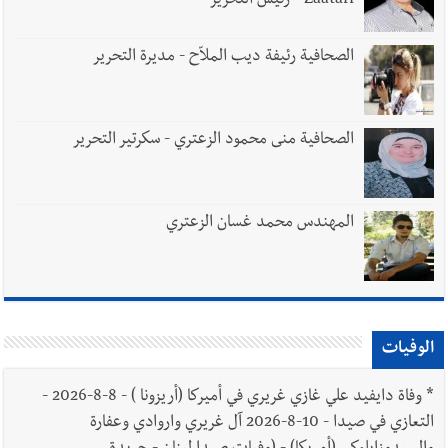
Zaatari - رئيس التحرير
الصحافية رئيفة ديب الملاّح - مديرة التحرير
الصحافية منى محمود الزعتري - سكرتير التحرير
المهندس محمد غسان الزعتري
الوفيات
*
وفاة دايفيد علي غازي غريري في أميركا (أريزونا ) - 8-8-2026 -
التعازي في صيدا - 10-8-2026 آل غريري واروادي وعفارة