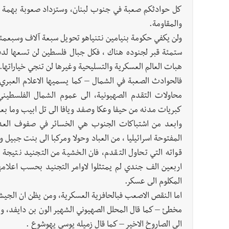
كل حوادثكم صعبة في جنوب لبنان، وستزداد صعوبة بهمة رجا
والمقاومة.
ولن يكفي حكومة بنيامين نتنياهو تحويل سبعة آلاف وسبعمئ
ستمئة قبر لجنوده هناك ، فكل جبال فلسطين لن تسعها لدفن 
هبات العالم العسكرية والتسليحية وغيرها لن تنجي خياراتها.
فالحوادث الصعبة في الشمال – كما يسميها الاعلام العبري 
محاولات التقدم الصهيونية، الى عموم الشمال الفلسطين
كبريات مدنه من حيفا وعكا وصفد ويافا الى تل ابيب وما بع
وابعد من اشتباكات الجنوب هي الخسائر في صفوف العدو،
المفتوحة اسرائيليا ، من العباد وحولا ومركبا الى بنت جبيل
قواته التي تحاول التقدم، فان الخشية من التجنيد نتيجة 
اربعين الف جندي لم يمتثلوا لاوامر التجنيد بحسب اعلام
المكلوم الى عسكر.
اما النقص الاصعب فبالحافزية العسكرية، ومن يظن ان الجي
مخطئ – كما قال المحلل الصهيوني الشهير الون بن دايفد، و
الى الصاروخ الاخير – كما قال زميله يوسي يهوشوع .