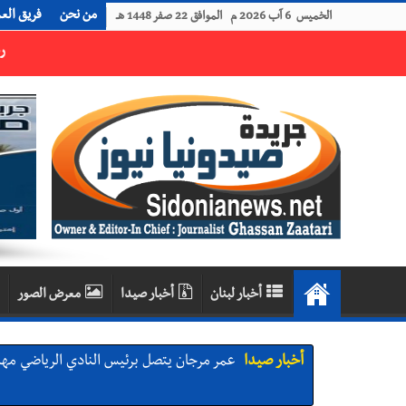
من نحن
فريق الع
الخميس 6 آب 2026 م الموافق 22 صفر 1448 هـ
رجل الاعمال الاماراتي خلف الحبتور : 112 شهيداً شُيّعوا في ‫غزة‬ بعد أن بقوا تحت الأنقاض منذ عام 2023: أيُعقل أن يبقى الشعب الفلسطيني يعيش كل هذا الألم؟ وإلى متى تستمر هذه المعاناة التي تمزق القلوب والضمائر؟
أخبار لبنان
أخبار صيدا
معرض الصور
أخبار صيدا
عمر مرجان يتصل برئيس النادي الرياضي مهنئا