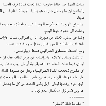
بدأت العمل في نقاط جنوبية عدة تحت قيادة فرقة الجليل.
والواضح ان ما يحصل جنوبا، هو بداية المرحلة الثانية من ال
منها،
ما يفتح المرحلة العسكرية المقبلة على مفاجآت، وخصوصا ا
وصلت الى حدود حيفا اليوم.
وكما في لبنان، كذلك في سوريا. اذ ان اسرائيل شنت غارا
باعتراف السلطات السورية الى مقتل خمسة عشر شخصا.
ومع الضغط العسكري الاسرائيلي ضغط ديبلوماسي.
اذ نقلت وسائل الاعلام الاسرائيلية عن وزير الطاقة قوله ا
لبنان، فيما نقلت القناة 12 الاسرائيلية أ
اي مقترح تتحدث القناة الاسرائيلية؟ وهل من مسودة كاملة 
على ما يبدو فان الرئيس نبيه بري تلقى رسالة من المبعوث الام
فيها بنود يرفضها لبنان. فهل يكون القصد من كل ما يحصل اح
ما يبرر لاسرائيل استكمال عدوانها؟...
=======
* مقدمة قناة "المنار "