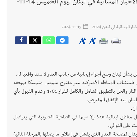
جريدة صيدونيانيوز.نت / مقدمات نشرات الأخبار المسائية في لبنان ليوم الخميس 14-11-
 المسائية في لبنان 2024
2024-11-15
 للمفاوضات ... أيّ نتائج حاسمة؟
رجل الاعمال الاماراتي خلف الح‫‬
 قوية... وإعلام إيراني: الاتّفاق مع عُمان مؤجّل ما دامت التهديدات مستمر
شأن لبنان وضخ أجواء إيجابية من جانب العدو لا سند واقعيا له.
ق باستئناف الوساطة الأميركية عبر مقترح ملموس متمسكا بموقفه
الثابت: وقف إطلاق النار أولوية الأولويات ولا تفاوض تحت النار والحل بالتطبيق الشامل والكامل للقرار 1701 وعدم القبول بأي
بنان بعد الإتفاق المفترض.
ان.
مناطق لبنانية عدة ولا سيما في الضاحية الجنوبية التي يتواصل
لث على التوالي.
لميدان لمصلحة العدو الذي يفشل في إطلاق ما يصفها بالمرحلة الثانية