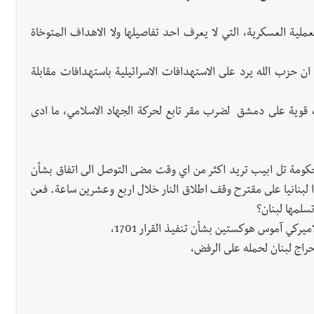
عملية العسكرية، التي لا يعرف احد تفاصيلها ولا الاهداف المتوخاة
ن حزب الله يرد على الاستهدافات الاسرائيلية باستهدافات مقابلة
ت قوية على دمشق لضرب مقر تابع لحركة الجهاد الاسلامي، ما ادى
ن حكومة تل ابيب تريد اكثر من اي وقت مضى التوصل الى اتفاق بشأن
ن تل ابيب تنتظر ردا لبنانيا على مقترح وقف اطلاق النار خلال اربع وعشرين ساعة. فعن
تسلمها لبنان؟
يركي آموس هوكستين بشأن تنفيذ القرار 1701،
راج لبنان لحمله على الرفض،