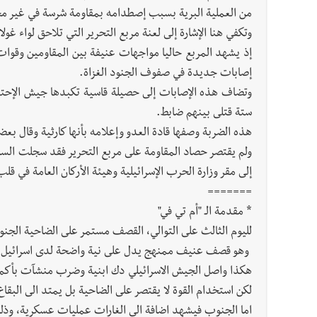
من العملية البرية بسبب إصطدامه بمقاومة شرسة في غير مح
وتكفي هنا الإشارة إلى لعنة مربع التحرير التي تلاحق لواء غولاني من تموز 2006 
إذ يشهد المربع حاليا مواجهات عنيفة بين المقاومين وقوات
إصابات جديدة في صفوف الجنود الغزاة.
وتضاف هذه الإصابات إلى حصيلة قاسية تكبدها جيش الإحتل
ستة قتلى بينهم ضابط.
هذه الضربة وصفها قادة العدو وإعلامه بأنها كارثية وقال بع
ولم يقتصر حصاد المقاومة على مربع التحرير فقد سجلت الس
إلى مقر وزارة الحرب الإسرائيلية وهيئة الأركان العامة في قل
=======
* مقدمة الـ "أم تي في"
لليوم الثالث على التوالي، القصف مستمر على الضاحية الجنو
وهو قصف عنيف ممنهج يدل على نية واضحة لدى اسرائيل في 
هكذا واصل الجيش الاسرائيلي دك ابنية وضرب منشآت بأكملها
لكن استخدام القوة لا يقتصر على الضاحية بل يمتد الى البقا
اما الجنوب فيشهد اضافة الى الغارات عمليات عسكرية، وذ