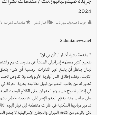
أخبار لبنان
مواجهة مؤجّلة لنزاع طويل
2024
جريدة صيدونيانيوز.نت
أخبار لبنان
مقدمات نشرات الأخبار
أخبار لبنان
اجتماعات روما : هذا ما أكدته مصادر مواكبة
Sidonianews.net
العالم العربي
----------
تستمر هذه المعاناة التي تمزق القلوب والضمائر؟
* مقدمة نشرة أخبار الـ "أن بي ان"
أخبار العالم
الرئيس الأميركي ترامب يحذّر إيران من ضربة
ضجيج كثير معظمه إسرائيلي المنشأ عن مفاوضات مع واشنطن ب
لبنان ينتظر أن يتبلغ عبر القنوات الرسمية أي شيء يتعل
تجاوز له من جانب العدو من قبيل مطالبته بحرية الحركة في ل
في إنتظار نضوج حل يلجم العدوان يبقى الكلام الوحيد للميد
وفي جانب منه يدفع العدو الإسرائيلي بتصعيد خطير يشمل 
تدمير مبانيها السكنية في غارات متقطعة ليل نهار لليوم الثا
لكن بالرغم من كثافة النيران والمجازر الإسرائيلية لا يبدو ا