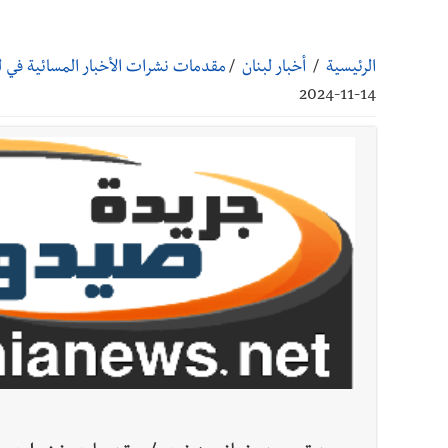
أخبار صيدا
مؤسسة مياه لبنان الجنوبي : انخفاض التغذية
الرئيسية
/
أخبار لبنان
/
مقدمات نشرات الأخبار المسائية في لبنان
أخبار صيدا
مفرزة صيدا القضائية توقف ثلاثة أشخاص بج
14-11-2024
أخبار صيدا
مرفأ صيدا.. إمكانيات كبيرة وعائدات ضخمة
أخبار صيدا
المهندس محمد دندشلي : صيدا 2027 : فلنجعلها قصة يرويها لبنان تؤسس للمستقبل لا سنة نحتفل بها ثم نطويها
أخبار لبنان
الطقس غدا صيفي معتاد والحرارة ضمن معدلا
أخبار لبنان
إنفجار مرفأ أم إنفجار دولة؟... كيف نحمي لب
أخبار لبنان
راتب النائب من 3 آلاف إلى 5 آلاف دولار شهرياً... فكيف أقرّت الزيادة؟