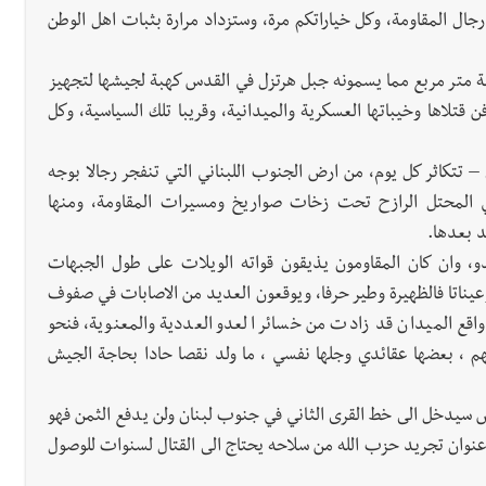
ل المقاومة، وكل خياراتكم مرة، وستزداد مرارة بثبات اهل الوطن
ة متر مربع مما يسمونه جبل هرتزل في القدس كهبة لجيشها لتجهيز
قتلاها وخيباتها العسكرية والميدانية، وقريبا تلك السياسية، وكل
– تتكاثر كل يوم، من ارض الجنوب اللبناني التي تنفجر رجالا بوجه
ي المحتل الرازح تحت زخات صواريخ ومسيرات المقاومة، ومنها
د بعدها.
 وان كان المقاومون يذيقون قواته الويلات على طول الجبهات
 وعيناتا فالظهيرة وطير حرفا، ويوقعون العديد من الاصابات في صفوف
واقع الميدان قد زادت من خسائر العدو العددية والمعنوية، فنحو
هم ، بعضها عقائدي وجلها نفسي ، ما ولد نقصا حادا بحاجة الجيش
ش سيدخل الى خط القرى الثاني في جنوب لبنان ولن يدفع الثمن فهو
عنوان تجريد حزب الله من سلاحه يحتاج الى القتال لسنوات للوصول