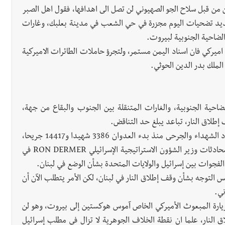
ين من قبل سلاح الجو الصهيوني لن تصل الى اهدافها، فقول اهل الصبر
وجديد تضحيات اليوم مجزرة في حي الشعب في مدينة بعلبك، وغارات
ضاحية الجنوبية لبيروت.
ميركي فان اسناد اليمن مستمر، ولتجرؤ حاملات الطائرات الاميركية
 الملك بدر الدين الحوثي.
ضاحية الجنوبية، والغارات المتنقلة بين الجنوب والبقاع من جهة،
طلاق النار، تباعد يبلغ حد التناقض.
فعلى وقع الحديد والنار، حيث بلغت الحصيلة الإجمالية لعدد الشهداء والجرحى منذ بدء العدوان 3386 شهيدا و14417 جريحا،
نقل موقع أكسيوس عن مسؤول أميركي رفيع المستوى أن محادثات وزير الشؤون الاستراتيجية الإسرائيلي RON DERMER في
جوات بين إسرائيل والولايات المتحدة بشأن الوضع في لبنان.
 التوجه بشأن وقف إطلاق النار في لبنان، لكن الأمر يتطلب الآن أن
ني.
لزيارة المبعوث الأميركي الخاص آموس هوكستين إلى بيروت، وهو لن
ق النار، علما ان نقطة الخلاف الجوهرية لا تزال في مطلب إسرائيل