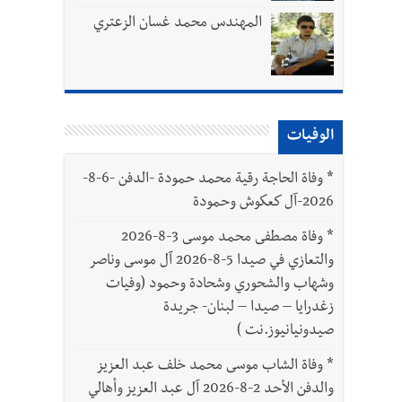
المهندس محمد غسان الزعتري
الوفيات
بتور : 112 شهيداً شُيّعوا في غزة بعد أن بقوا تحت الأنقاض منذ عام 2023: أيُعقل أن يبقى الشعب الفلسطيني يعيش كل هذا الألم؟ وإلى متى
*
وفاة الحاجة رقية محمد حمودة -الدفن -6-8-
2026-آل كعكوش وحمودة
ّة
*
وفاة مصطفى محمد موسى 3-8-2026
والتعازي في صيدا 5-8-2026 آل موسى وناصر
وشهاب والشحوري وشحادة وحمود (وفيات
زغدرايا – صيدا – لبنان- جريدة
صيدونيانيوز.نت )
*
وفاة الشاب موسى محمد خلف عبد العزيز
والدفن الأحد 2-8-2026 آل عبد العزيز وأهالي