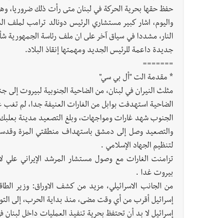
حفظ حقها بحرية الحركة في لبنان متى رأت ذلك ضروريا، وهو 
واليوم، اشار كبير مستشاري الرئيس دونالد ترامب لملف ا
النار، مشددا في سياق آخر على ان ملف رئاسة الجمهورية ش
جديدة داعمة للرئيس الجديد ومهمتها إنقاذ البلاد.
=======
* مقدمة الت "أل بي سي"
مثلث النيران في لبنان، من الضاحية الجنوبية لبيروت إلى ج
الضاحية استهدفت بوابل من الغارات العنيفة جدا، لم تغب 
الجنوب شهد غارات ومواجهات، وبلغ التصعيد مدينة بعلب
والتصعيد وصل إلى دمشق باستهداف منطقتي المزة وقدسيا
لتنظيم الجهاد الإسلامي .
تزامنت الغارات مع وصول مستشار المرشد الإيراني علي لار
بيروت غدا .
من الجانب الاسرائيلي، مزيد من كشف الاوراق: وزير الطاقة
إسرائيل أقرب من أي وقت مضى، منذ بداية الحرب، إلى التوص
إسرائيل لا بد أن تحتفظ بحرية تنفيذ العمليات داخل لبنان في