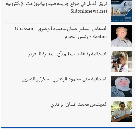
يُحذّر من الفراغ !
فريق العمل في موقع جريدة صيدونيانيوز.نت الإلكترونية
Sidonianews.net
الصحافي السفير غسان محمود الزعتري - Ghassan
Zaatari - رئيس التحرير
الصحافية رئيفة ديب الملاّح - مديرة التحرير
الصحافية منى محمود الزعتري - سكرتير التحرير
المهندس محمد غسان الزعتري