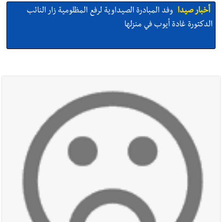
أخبار صيدا
وفد المبادرة الصيداوية لرفع المظلومية زار النائب
الدكتورة غادة أيوب في منزلها
أخبار صيدا
بالصور: لأوّل مرّة ما منكون سوا… معرض أرشيفي خاص
تحية من صيدا إلى الفنان المبدع الراحل زياد الرحباني: |إحتفالية
تكريمية في مركز معروف سعد الثقافي برعاية شركة الروان
أخبار صيدا
إصابة شاب فلسطيني بطعنات سكين في مخيم عين
الحلوة - في منطقة صيدا وإنقاذه وإتهام إبن عمته ؟
أخبار صيدا
بالصور : غسان سركيس يرعى تخرّج فوج الفكر والإبداع
في ثانوية السفير : تعلّمت منكم حب الوطن والتمسك بالأرض ...
والجنوب هو عزة وكرامة لبنان
أخبار صيدا
المهندس محمد زهير السعودي يستقبل المختارين
بعاصيري والبيلاني