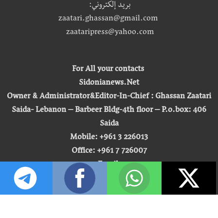
بريد إلكتروني:
zaatari.ghassan@gmail.com
zaataripress@yahoo.com
For All your contacts
Sidonianews.Net
Owner & Administrator&Editor-In-Chief : Ghassan Zaatari
Saida- Lebanon – Barbeer Bldg-4th floor – P.o.box: 406
Saida
Mobile: +961 3 226013
Office: +961 7 726007
Email:
zaatari.ghassan@gmail.com
zaataripress@yahoo.com
[ المشاهدة : 255,493,576 ]