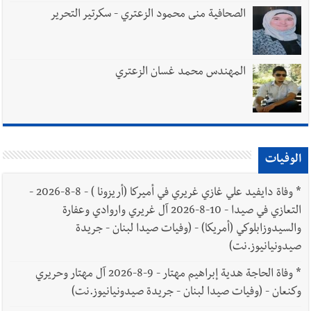
الصحافية منى محمود الزعتري - سكرتير التحرير
المهندس محمد غسان الزعتري
الوفيات
*
وفاة دايفيد علي غازي غريري في أميركا (أريزونا ) - 8-8-2026 -
التعازي في صيدا - 10-8-2026 آل غريري واروادي وعفارة
والسيدوزابلوكي (أمريكا) - (وفيات صيدا لبنان - جريدة
صيدونيانيوز.نت)
*
وفاة الحاجة هدية إبراهيم مهتار - 9-8-2026 آل مهتار وحريري
وكنعان - (وفيات صيدا لبنان - جريدة صيدونيانيوز.نت)