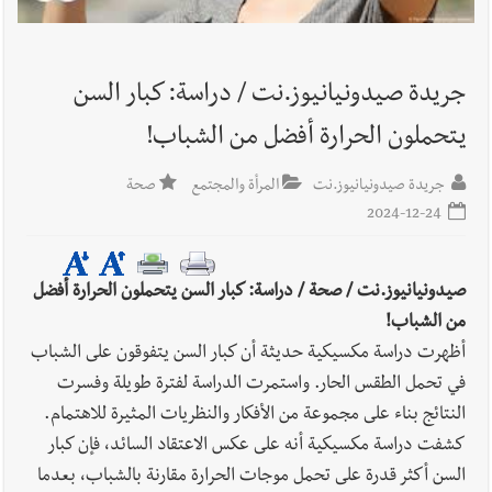
أخبار لبنان
روابط القطاع العام : إضراب الاثنين احتجاجا على
تقسيط المفعول الرجعي
جريدة صيدونيانيوز.نت / دراسة: كبار السن
يتحملون الحرارة أفضل من الشباب!
أخبار لبنان
خلفيات توقيف السفير الفلسطيني السابق أشرف دبور:
تداخل السياسة بالقضاء ولبنان قد يسلّمه إلى السلطة
جريدة صيدونيانيوز.نت
المرأة والمجتمع
صحة
2024-12-24
أخبار لبنان
حراك ديبلوماسي للتجديد لـ اليونيفيل .. مسؤول غربي
يُحذّر من الفراغ !
صيدونيانيوز.نت / صحة /
دراسة: كبار السن يتحملون الحرارة أفضل
من الشباب!
أظهرت دراسة مكسيكية حديثة أن كبار السن يتفوقون على الشباب
في تحمل الطقس الحار. واستمرت الدراسة لفترة طويلة وفسرت
النتائج بناء على مجموعة من الأفكار والنظريات المثيرة للاهتمام.
كشفت دراسة مكسيكية أنه على عكس الاعتقاد السائد، فإن كبار
السن أكثر قدرة على تحمل موجات الحرارة مقارنة بالشباب، بعدما