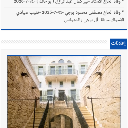
*
وفاة الحاج الاستاذ خير كمال عبدالرازق (أبو خالد ) -31-7-2026
*
وفاة الحاج مصطفى محمود بوجي -31-7-2026 -نقيب صيادي
الاسماك سابقا -آل بوجي والديماسي
إعلانات