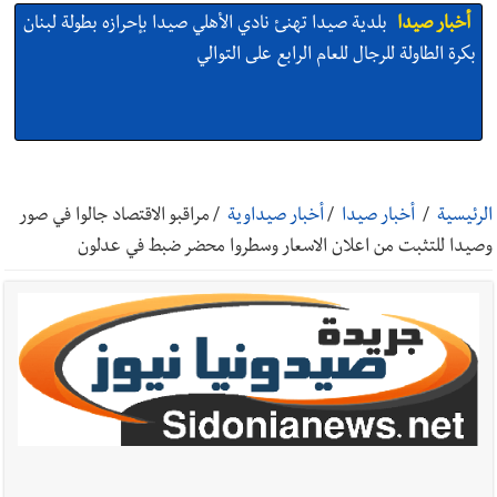
أخبار صيدا
بلدية صيدا تهنئ نادي الأهلي صيدا بإحرازه بطولة لبنان
بكرة الطاولة للرجال للعام الرابع على التوالي
أخبار صيدا
بالصور: رئيسا بلديتي صيدا وصور يشاركان في ورشة
تقنية حول الحد من النفايات البحرية وشباك الصيد المهملة
الرئيسية
/
أخبار صيدا
/
أخبار صيداوية
/
مراقبو الاقتصاد جالوا في صور
وصيدا للتثبت من اعلان الاسعار وسطروا محضر ضبط في عدلون
أخبار صيدا
عمر مرجان يتصل برئيس النادي الرياضي مهنئا بإحراز
البطولة
أخبار صيدا
مؤسسة مياه لبنان الجنوبي : انخفاض التغذية بالمياه
في صيدا نتيجة الانقطاع المتكرر لخط الخدمات الكهربائي