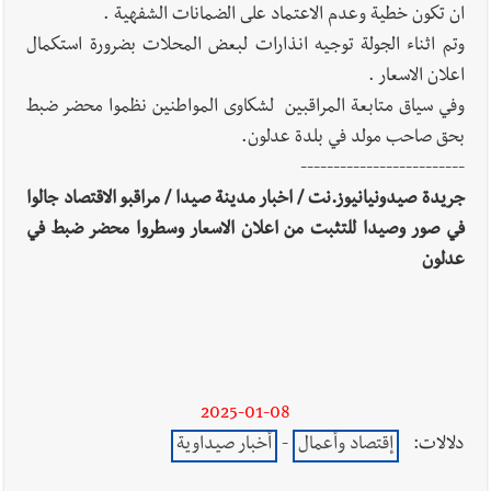
فكيف أقرّت الزيادة؟
ان تكون خطية وعدم الاعتماد على الضمانات الشفهية .
وتم اثناء الجولة توجيه انذارات لبعض المحلات بضرورة استكمال
اعلان الاسعار .
وفي سياق متابعة المراقبين لشكاوى المواطنين نظموا محضر ضبط
أخبار لبنان
مواجهة مؤجّلة لنزاع طويل
بحق صاحب مولد في بلدة عدلون.
-------------------------
جريدة صيدونيانيوز.نت / اخبار مدينة صيدا / مراقبو الاقتصاد جالوا
في صور وصيدا للتثبت من اعلان الاسعار وسطروا محضر ضبط في
العالم العربي
رجل الاعمال الاماراتي خلف الحبتور : 112 شهيداً
عدلون
شُيّعوا في ‫غزة‬ بعد أن بقوا تحت الأنقاض منذ عام 2023: أيُعقل أن
يبقى الشعب الفلسطيني يعيش كل هذا الألم؟ وإلى متى تستمر هذه
المعاناة التي تمزق القلوب والضمائر؟
2025-01-08
دلالات:
إقتصاد وأعمال
-
أخبار صيداوية