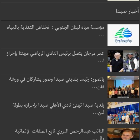
أخبار صيدا
مؤسسة مياه لبنان الجنوبي : انخفاض التغذية بالمياه
...
عمر مرجان يتصل برئيس النادي الرياضي مهنئا بإحراز
ا...
بالصور: رئيسا بلديتي صيدا وصور يشاركان في ورشة
تقن...
بلدية صيدا تهنئ نادي الأهلي صيدا بإحرازه بطولة
لبن...
النائب عبدالرحمن البزري تابع الملفات الإنمائية
وال...