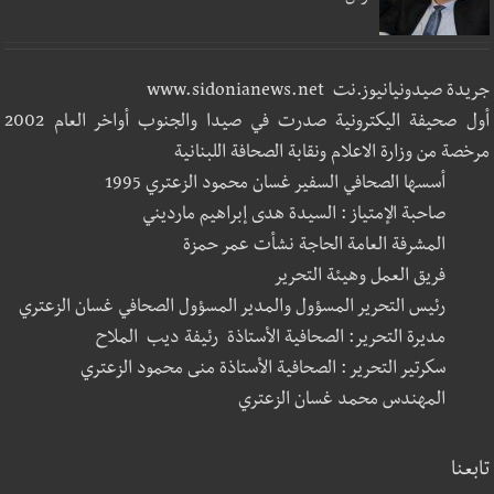
جريدة صيدونيانيوز.نت www.sidonianews.net
أول صحيفة اليكترونية صدرت في صيدا والجنوب أواخر العام 2002
مرخصة من وزارة الاعلام ونقابة الصحافة اللبنانية
أسسها الصحافي السفير غسان محمود الزعتري 1995
صاحبة الإمتياز : السيدة هدى إبراهيم مارديني
المشرفة العامة الحاجة نشأت عمر حمزة
فريق العمل وهيئة التحرير
رئيس التحرير المسؤول والمدير المسؤول الصحافي غسان الزعتري
مديرة التحرير: الصحافية الأستاذة رئيفة ديب الملاح
سكرتير التحرير : الصحافية الأستاذة منى محمود الزعتري
المهندس محمد غسان الزعتري
تابعنا