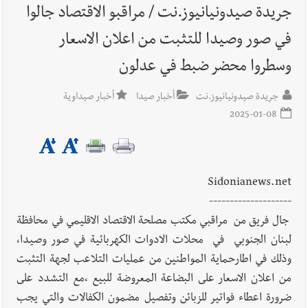
جريدة صيدونيانيوز.نت / مراقبو الاقتصاد جالوا
في صور وصيدا للتثبت من اعلان الاسعار
أخبار لبنان
بالصور : قائد الجيش اللبناني العماد رودولف هيكل شدد
خلال استقباله قائد القوة المشتركة الألمانية اللواء Alexander
وسطروا محضر ضبط في عدلون
Sollfrank على ضرورة تعزيز التعاون بين الجيشَين
جريدة صيدونيانيوز.نت
أخبار صيدا
أخبار صيداوية
2025-01-08
أخبار لبنان
الطقس غدا صيفي معتاد والحرارة ضمن معدلاتها
الموسمية
Sidonianews.net
--------------------
أخبار لبنان
إنفجار مرفأ أم إنفجار دولة؟... كيف نحمي لبنان؟
جال فريق من مراقبي مكتب مصلحة الاقتصاد الاقليمي في محافظة
لبنان الجنوبي في محلات الادوات الكهربائية في صور وصيدا،
وذلك في اطارحماية المواطنين من عمليات التلاعب لجهة التثبت
من اعلان الاسعار على البضاعة المعروضة للبيع ،مع التشدد على
أخبار لبنان
راتب النائب من 3 آلاف إلى 5 آلاف دولار شهرياً...
ضرورة اعطاء فواتير للزبائن وتفصيل مضمون الكفالات والتي يجب