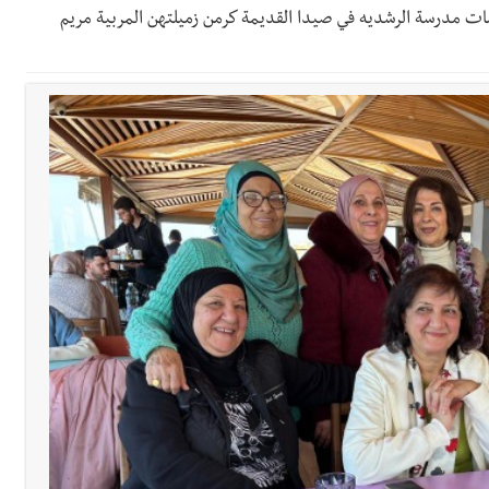
ات مدرسة الرشديه في صيدا القديمة كرمن زميلتهن المربية مريم
ي ورشة تقنية حول الحد من النفايات البحرية وشباك الصيد المهملة
 بإحراز البطولة
 بالمياه في صيدا نتيجة الانقطاع المتكرر لخط الخدمات الكهربائي
 الأرض وتُهدده الحرب؟ | علي شعيتو إبن بلدة الطيري أبعده القصف الإسرائي
قراءات ومستجدات ومواقف في لبنان والمنطقة - الجمعة 7-8-2026: مفاوضات متعثّ
السكة ؟
معة 7-8-2026
 7-8-2026