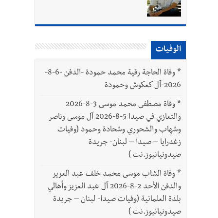
الوفيات
بتور : 112 شهيداً شُيّعوا في غزة بعد أن بقوا تحت الأنقاض منذ عام 2023: أيُعقل أن يبقى الشعب الفلسطيني يعيش كل هذا الألم؟ وإلى متى
*
وفاة الحاجة رقية محمد حمودة -الدفن -6-8-
2026-آل كعكوش وحمودة
*
وفاة مصطفى محمد موسى 3-8-2026
والتعازي في صيدا 5-8-2026 آل موسى وناصر
وشهاب والشحوري وشحادة وحمود (وفيات
زغدرايا – صيدا – لبنان- جريدة
صيدونيانيوز.نت )
*
وفاة الشاب موسى محمد خلف عبد العزيز
والدفن الأحد 2-8-2026 آل عبد العزيز وأهالي
بلدة العلمانية (وفيات صيدا- لبنان – جريدة
صيدونيانيوز.نت )