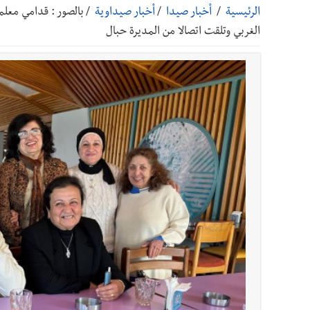
الرئيسية
/
أخبار صيدا
/
أخبار صيداوية
/
بالصور : قدامي معلم
أخبار صيدا
بالصور: رئيسا بلديتي صيدا وصور يشاركان ف
الغربي وتلقت اتصالا من المديرة حبال
أخبار صيدا
عمر مرجان يتصل برئيس النادي الرياضي مهنئا
أخبار صيدا
مؤسسة مياه لبنان الجنوبي : انخفاض التغذية
أخبار لبنان
الزعتر الجنوبي يقاوم الحروب : تراثٌ تصونه
أخبار لبنان
فضيحة نقص السلاح تكبر؟ إيران - عمان : اتفاق هرمز على 
أخبار لبنان
مفكرة النشاطات الرسمية المقررة في لبنان ليوم الج
أخبار لبنان
أسرار الصحف المحلية الصادرة في لبنان ليوم الجمعة