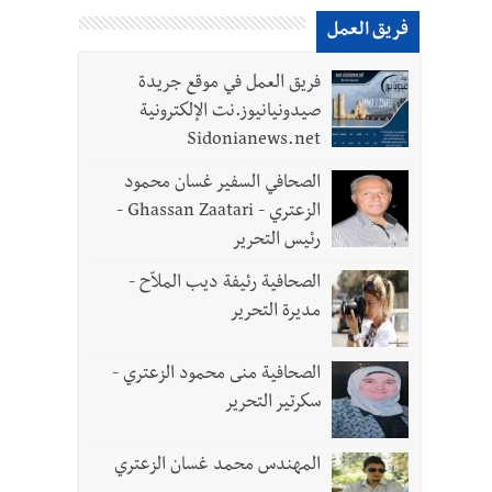
فريق العمل
فريق العمل في موقع جريدة
صيدونيانيوز.نت الإلكترونية
Sidonianews.net
الصحافي السفير غسان محمود
الزعتري - Ghassan Zaatari -
رئيس التحرير
لي عن أرضه ووعد بالعودة لزراعة الزعتر من جديد
الصحافية رئيفة ديب الملاّح -
مديرة التحرير
رة في روما؟ | عون: علينا الاستمرار بمسار التفاوض؟ واشنطن لتل أبيب: الحزب لم يخرق؟ |
الصحافية منى محمود الزعتري -
سكرتير التحرير
المهندس محمد غسان الزعتري