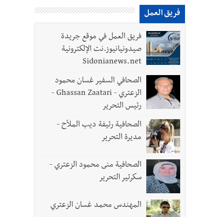
فريق العمل
لقديمة
فريق العمل في موقع جريدة
صيدونيانيوز.نت الإلكترونية
Sidonianews.net
الصحافي السفير غسان محمود
ل الجيش في هذه المرحلة الدقيقة
الزعتري - Ghassan Zaatari -
رئيس التحرير
الصحافية رئيفة ديب الملاّح -
مديرة التحرير
الصحافية منى محمود الزعتري -
سكرتير التحرير
- صور
المهندس محمد غسان الزعتري
د العسكريين