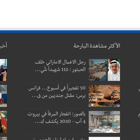
الأكثر مشاهدة البارحة
أخب
رجل الاعمال الاماراتي خلف
الحبتور : 112 شهيداً شُي...
50 تفجيراً في أسبوع... فرانس
برس: مقتل جنديين من ق...
 و3 أيام
بالصور: انفجار المرفأ في بيروت
4 آب - 2020 يكشف ك...