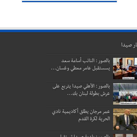
ار صيدا
بالصور : النائب أسامة سعد
يسستقبل عامر معطي وغسان...
بالصور : الأهلي صيدا يتربع على
عرش بطولة لبنان بك...
عمر مرجان يطلق أكاديمية نادي
الحرية لكرة القدم