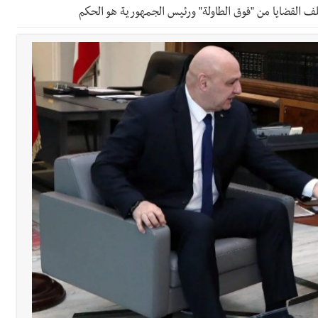
 القضايا من "فوق الطاولة" ورئيس الجمهورية هو الحكم
دان: استعراض شامل لمشاريع وتأكيدٌ على حماية القيمة التراثية للمدينة ا
القدم
ستقبل النائب أكرم شهيب الذي شدد على ضرورة التفاف جميع اللبنانيين حو
رائيلي يستهدف فرق المؤسسة أثناء عملهم في عيتا الجبل
 التعازي بوفاة الراحل ميشال معلولي
وح طفيفة نتيجة استهداف إسرائيلي معادٍ لجرافة للجيش في بلدة المنصوري 
جرافة للجيش اللبناني خلال عملها في المنصوري ومعلومات أولية عن اصابة أح