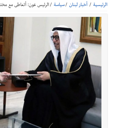
الرئيسية
/
أخبار لبنان
/
سياسة
/
الرئيس عون: أتعاطى مع مختلف
أخبار صيدا
بالصور : بلدية صيدا تستقبل السيد محمد زي
أخبار صيدا
عمر مرجان يطلق أكاديمية نادي الحرية لكرة 
أخبار لبنان
قائد الجيش اللبناني العماد رودولف هيكل ا
أخبار لبنان
مؤسسة مياه لبنان الجنوبي : جيش العدوالاس
أخبار لبنان
بهية الحريري تقدم بإسم الرئيس سعد الحريري
أخبار لبنان
الجيش اللبناني : إصابة أحد العسكريين بجر
أخبار لبنان
مسيّرة أسرائيلية القت قنبلة صوتية باتجاه 