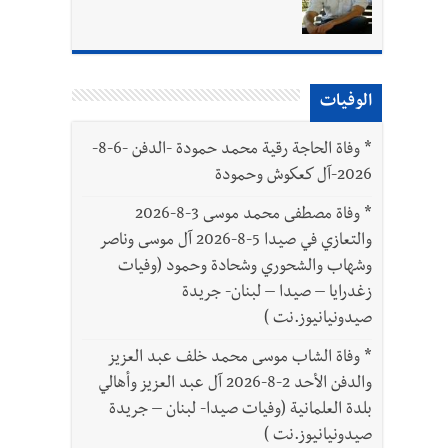
بتور : 112 شهيداً شُيّعوا في غزة بعد أن بقوا تحت الأنقاض منذ عام 2023: أيُعقل أن يبقى الشعب الفلسطيني يعيش كل هذا الألم؟ وإلى متى
الوفيات
*
وفاة الحاجة رقية محمد حمودة -الدفن -6-8-
2026-آل كعكوش وحمودة
*
وفاة مصطفى محمد موسى 3-8-2026
والتعازي في صيدا 5-8-2026 آل موسى وناصر
وشهاب والشحوري وشحادة وحمود (وفيات
زغدرايا – صيدا – لبنان- جريدة
صيدونيانيوز.نت )
*
وفاة الشاب موسى محمد خلف عبد العزيز
والدفن الأحد 2-8-2026 آل عبد العزيز وأهالي
بلدة العلمانية (وفيات صيدا- لبنان – جريدة
صيدونيانيوز.نت )