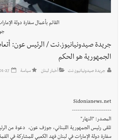
العالم العربي
القائم بأعمال سفارة دولة الإمارا
تستمر هذه المعاناة التي تمزق القلوب والضمائر؟
جو
أخبار صيدا
بلدية صيدا : حجز مركبتي توكتوك وتغريم ص
جريدة صيدونيانيوز.نت / الرئيس عون: أتعا
الجمهورية هو الحكم
جريدة صيدونيانيوز.نت
أخبار لبنان
سياسة
2025-01-27
Sidonianews.net
---------------------
المصدر: "النهار"
تلقى رئيس الجمهورية اللبناني، جوزف عون، دعوة من الرئيس 
سفارة دولة الإمارات في لبنان فهد الكعبي للمشاركة في القمة