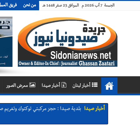
من نحن
فريق العم
الجمعة 7 آب 2026 م الموافق 23 صفر 1448 هـ
أخبار لبنان
أخبار صيدا
معرض الصور
أخبار صيدا
بلدية صيدا : حجز مركبتي توكتوك وتغريم ص
أخبار صيدا
We are hiring in Saida - Apply now before 14 august ...مطلوب موظفة للعمل في الأك
أخبار صيدا
بلدية صيدا ومؤسسة الحريري تعقدان الاجتم