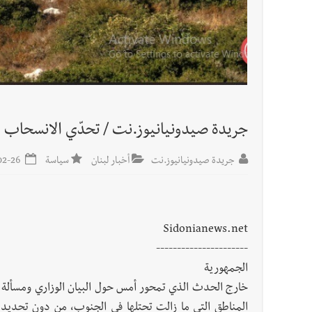
أخبار لبنان
قوى الأمن الداخلي : توقيف منفّذ عمليات ن
العالم العربي
تستمر هذه المعاناة التي تمزق القلوب والضمائر؟
جريدة صيدونيانيوز.نت / تحدّي الانسحاب ..
جريدة صيدونيانيوز.نت
أخبار لبنان
سياسة
2025-02-26
Sidonianews.net
----------------------
الجمهورية
خارج الحدث الذي تمحور أمس حول البيان الوزاري ومسألة ال
المناطق التي ما زالت تحتلها في الجنوب، من دون تحديد 