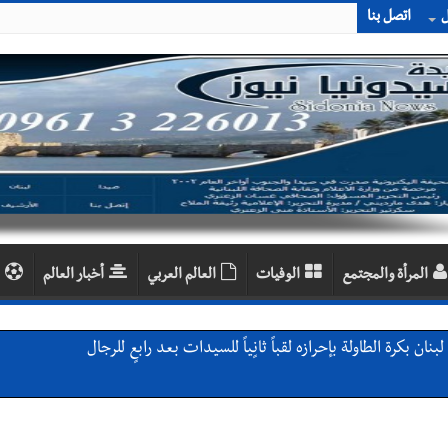
ل
اتصل بنا
المرأة والمجتمع
الوفيات
العالم العربي
أخبار العالم
ن بكرة الطاولة بإحرازه لقباً ثانٍياً للسيدات بعد رابعٍ للرجال
 معطي وغسان دالي بلطه في الذكرى الرابعة والعشرين لغياب مصطفى معروف