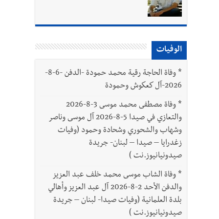
الوفيات
بتور : 112 شهيداً شُيّعوا في غزة بعد أن بقوا تحت الأنقاض منذ عام 2023: أيُعقل أن يبقى الشعب الفلسطيني يعيش كل هذا الألم؟ وإلى متى
*
وفاة الحاجة رقية محمد حمودة -الدفن -6-8-
2026-آل كعكوش وحمودة
*
وفاة مصطفى محمد موسى 3-8-2026
والتعازي في صيدا 5-8-2026 آل موسى وناصر
وشهاب والشحوري وشحادة وحمود (وفيات
زغدرايا – صيدا – لبنان- جريدة
صيدونيانيوز.نت )
*
وفاة الشاب موسى محمد خلف عبد العزيز
والدفن الأحد 2-8-2026 آل عبد العزيز وأهالي
بلدة العلمانية (وفيات صيدا- لبنان – جريدة
صيدونيانيوز.نت )