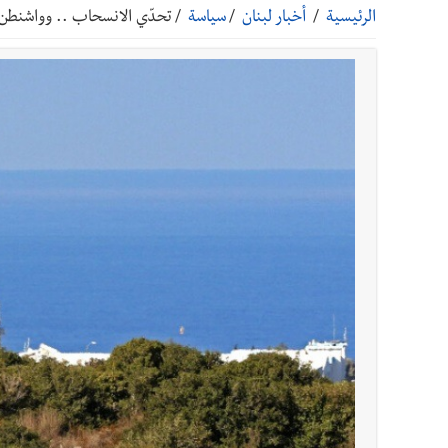
الرئيسية
/
أخبار لبنان
/
سياسة
/
تحدّي الانسحاب .. وواشنطن ت
أخبار صيدا
بلدية صيدا تهنئ نادي الأهلي صيدا بإحرازه بطو
أخبار صيدا
بلدية صيدا تهنئ نادي الأهلي صيدا بإحرازه بطو
أخبار صيدا
بالصور: رئيسا بلديتي صيدا وصور يشاركان ف
أخبار لبنان
الجيش اللبناني : إصابة أحد العسكريين بجر
أخبار لبنان
مسيّرة أسرائيلية القت قنبلة صوتية باتجاه 
أخبار لبنان
بسام طليس : نرفض فرض ضريبة جديدة على ال
أخبار لبنان
الرئيس بري يدعو الى جلسة عامة في 11 و12 الحالي