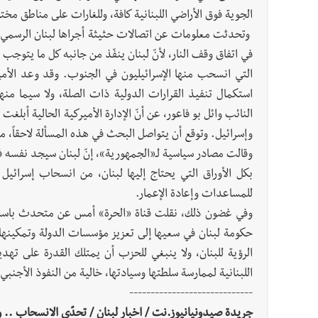
الجوية فوق الأراضي اللبنانية كافة، وللغارات على مناطق مختل
وتحدثت معلومات عن اتصالات حثيثة أجراها لبنان الرسمي مع 
في اتفاق وقف النار، لأنّ لبنان ينفّذ من جانبه كل ما يتوجب 
التي انسحب منها الإسرائيليون في الجنوب. وقد وعد الأمي
النائب وائل بو فاعور، عن أنّ الإدارة الأميركية الحالية أبلغت
وإسرائيل. وتوقع أن يتواصل البحث في هذه المسألة لاحقاً، 
وقالت مصادر سياسية لـ«الجمهورية»، إنّ لبنان سيجد نفسه 
بكل الأوراق التي يحتاج إليها لبنان، من انسحاب إسرائيل
للمساعدات وإعادة الإعمار.
وفي غضون ذلك، نقلت قناة «الحرة» أمس عن متحدث باسم وزا
حكومة لبنان في سعيها إلى تعزيز مؤسسات الدولة وتمكينها
الرؤية للبنان، ولا ينبغي للحزب أن يمتلك القدرة على ته
اللبنانية لممارسة سلطتها وسيادتها، خالية من النفوذ الأجنبي
-----------------------------
جريدة صيدونيانيوز.نت / اخبار لبنان / تحدّي الانسحاب .. و