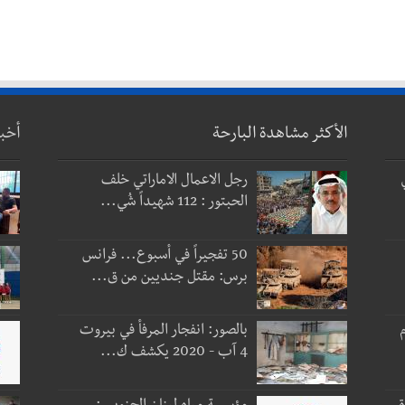
الأكثر مشاهدة البارحة
أخب
رجل الاعمال الاماراتي خلف
الحبتور : 112 شهيداً شُي...
50 تفجيراً في أسبوع... فرانس
برس: مقتل جنديين من ق...
 و3 أيام
بالصور: انفجار المرفأ في بيروت
4 آب - 2020 يكشف ك...