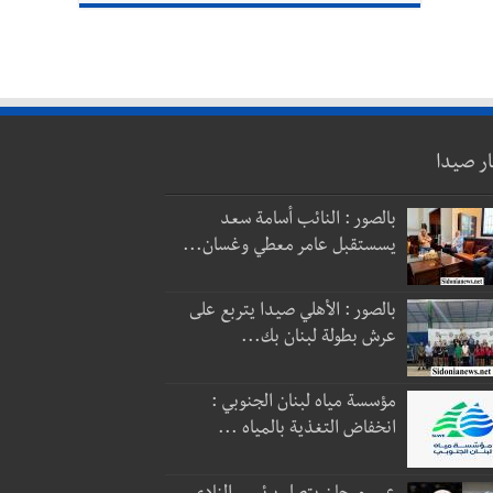
ار صيدا
بالصور : النائب أسامة سعد
يسستقبل عامر معطي وغسان...
بالصور : الأهلي صيدا يتربع على
عرش بطولة لبنان بك...
مؤسسة مياه لبنان الجنوبي :
انخفاض التغذية بالمياه ...