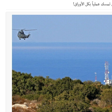
مسك عملياً بكل الأوراق!
لة لبنان بكرة الطاولة للرجال للعام الرابع على التوالي
لة لبنان بكرة الطاولة للرجال للعام الرابع على التوالي
ي ورشة تقنية حول الحد من النفايات البحرية وشباك الصيد المهملة
وح طفيفة نتيجة استهداف إسرائيلي معادٍ لجرافة للجيش في بلدة المنصوري 
جرافة للجيش اللبناني خلال عملها في المنصوري ومعلومات أولية عن اصابة أح
محروقات تحت شعار حماية البيئة والأولوية اليوم للتخفيف من معاناة الم