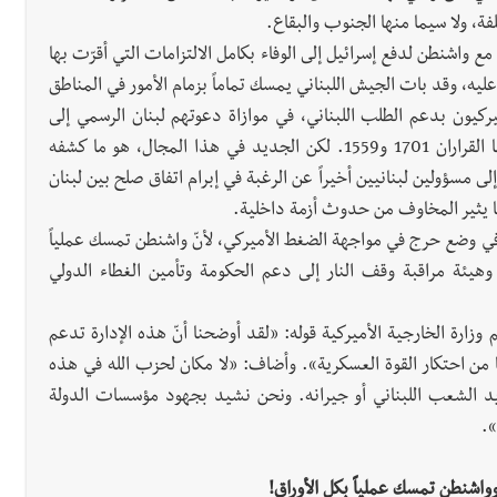
فة، ولا سيما منها الجنوب والبقاع.
واشنطن لدفع إسرائيل إلى الوفاء بكامل الالتزامات التي أقرّت بها
عليه، وقد بات الجيش اللبناني يمسك تماماً بزمام الأمور في المناطق
ركيون بدعم الطلب اللبناني، في موازاة دعوتهم لبنان الرسمي إلى
استكمال تنفيذ القرارات الدولية ذات الصلة، ولا سيما منها القراران 1701 و1559. لكن الجديد في هذا المجال، هو ما كشفه
 إلى مسؤولين لبنانيين أخيراً عن الرغبة في إبرام اتفاق صلح بين لبنان
ما يثير المخاوف من حدوث أزمة داخلية.
في وضع حرج في مواجهة الضغط الأميركي، لأنّ واشنطن تمسك عملياً
 وهيئة مراقبة وقف النار إلى دعم الحكومة وتأمين الغطاء الدولي
رة الخارجية الأميركية قوله: «لقد أوضحنا أنّ هذه الإدارة تدعم
 من احتكار القوة العسكرية». وأضاف: «لا مكان لحزب الله في هذه
ديد الشعب اللبناني أو جيرانه. ونحن نشيد بجهود مؤسسات الدولة
».
واشنطن تمسك عملياً بكل الأوراق!