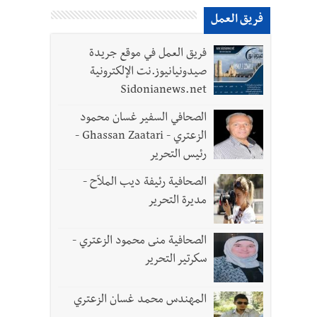
فريق العمل
فريق العمل في موقع جريدة
صيدونيانيوز.نت الإلكترونية
Sidonianews.net
الصحافي السفير غسان محمود
الزعتري - Ghassan Zaatari -
رئيس التحرير
- صور
الصحافية رئيفة ديب الملاّح -
مديرة التحرير
د العسكريين
الصحافية منى محمود الزعتري -
واطنين
سكرتير التحرير
المهندس محمد غسان الزعتري